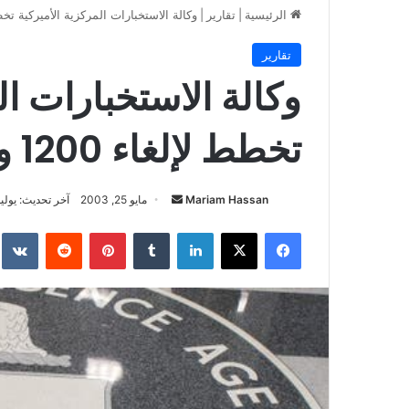
الرئيسية
|
تقارير
|
وكالة الاستخبارات المركزية الأميركية تخطط لإلغاء
تقارير
وكالة الاستخبارات ال
تخطط لإلغاء 1200 وظيفة
أرسل
Mariam Hassan
مايو 25, 2003
آخر تحديث: يوليو 17, 26
بريدا
فيسبوك
‫X
لينكدإن
بينتيريست
إلكترونيا