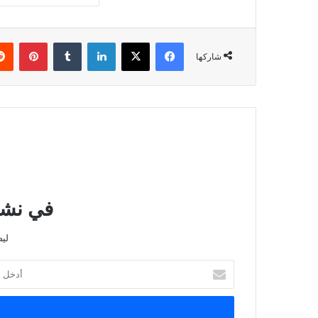
فيسبوك
‫X
لينكدإن
بينتي
شاركها
في نشرت
لي
أدخل
بريدك
الإلكتروني