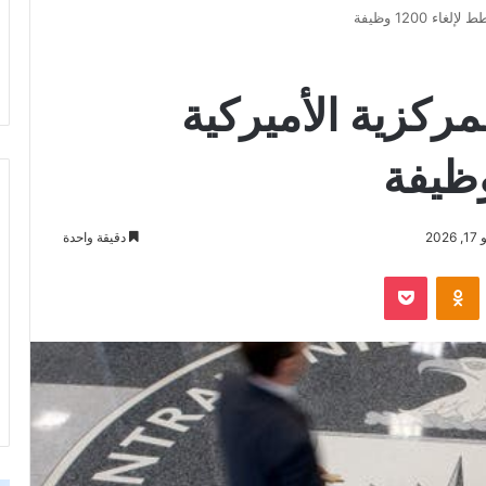
 1200 وظيفة
مركزية الأميركية
20
دقيقة واحدة
‫Pocket
Odnoklassniki