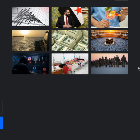
د
أد
بر
ال