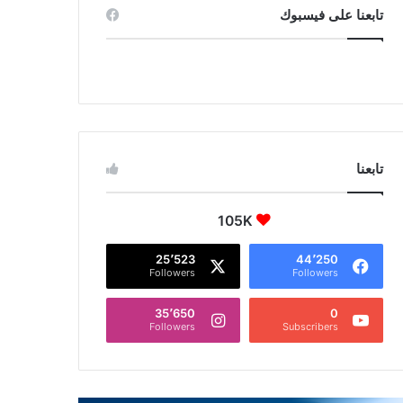
تابعنا على فيسبوك
تابعنا
105K
25٬523
44٬250
Followers
Followers
35٬650
0
Followers
Subscribers