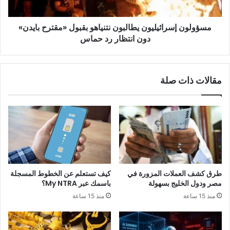
دون
انتظار
مسؤولون إسرائيليون يطالبون نتنياهو بقبول «مقترح بايدن»
رد
حماس
دون انتظار رد حماس
مقالات ذات صلة
طرق كشف العملات المزورة في
كيف تستعلم عن الخطوط المسجلة
مصر ودول الخليج بسهولة
باسمك عبر My NTRA؟
منذ 15 ساعة
منذ 15 ساعة