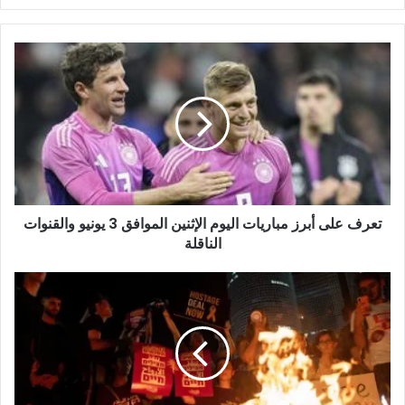
تعرف
على
أبرز
مباريات
اليوم
الإثنين
الموافق
3
يونيو
تعرف على أبرز مباريات اليوم الإثنين الموافق 3 يونيو والقنوات
والقنوات
الناقلة
الناقلة
مسؤولون
إسرائيليون
يطالبون
نتنياهو
بقبول
«مقترح
بايدن»