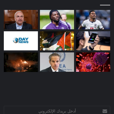
أدخل
بريدك