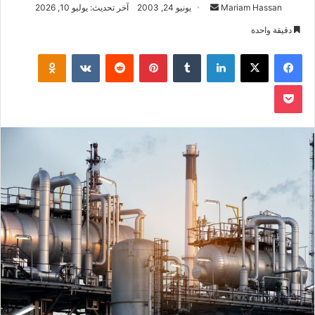
أرسل
Mariam Hassan
يونيو 24, 2003
آخر تحديث: يوليو 10, 2026
بريدا
دقيقة واحدة
إلكترونيا
فيسبوك
‫X
لينكدإن
بينتيريست
klassniki
‫Pocket