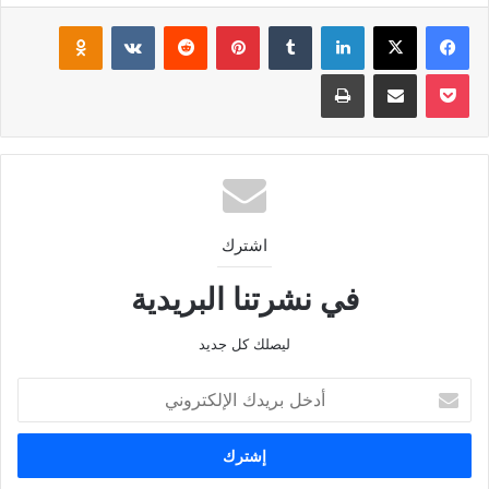
فيسبوك
‫X
لينكدإن
بينتيريست
klassniki
‫Pocket
مشاركة عبر البريد
طباعة
اشترك
في نشرتنا البريدية
ليصلك كل جديد
أدخل
بريدك
الإلكتروني