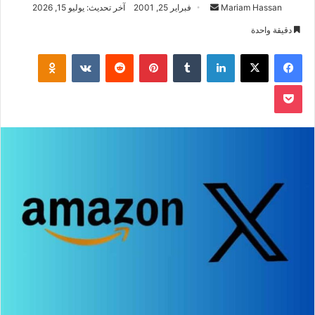
أرسل
Mariam Hassan
فبراير 25, 2001
آخر تحديث: يوليو 15, 2026
بريدا
دقيقة واحدة
إلكترونيا
فيسبوك
‫X
لينكدإن
بينتيريست
klassniki
‫Pocket