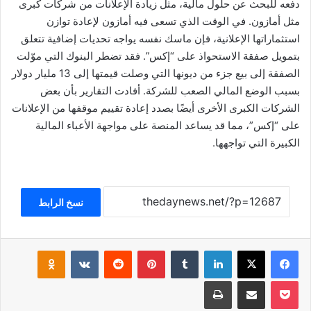
دفعه للبحث عن حلول مالية، مثل زيادة الإعلانات من شركات كبرى
مثل أمازون. في الوقت الذي تسعى فيه أمازون لإعادة توازن
استثماراتها الإعلانية، فإن ماسك نفسه يواجه تحديات إضافية تتعلق
بتمويل صفقة الاستحواذ على “إكس”. فقد تضطر البنوك التي موّلت
الصفقة إلى بيع جزء من ديونها التي وصلت قيمتها إلى 13 مليار دولار
بسبب الوضع المالي الصعب للشركة. أفادت التقارير بأن بعض
الشركات الكبرى الأخرى أيضًا بصدد إعادة تقييم موقفها من الإعلانات
على “إكس”، مما قد يساعد المنصة على مواجهة الأعباء المالية
الكبيرة التي تواجهها.
نسخ الرابط
فيسبوك
‫X
لينكدإن
بينتيريست
klassniki
‫Pocket
مشاركة عبر البريد
طباعة