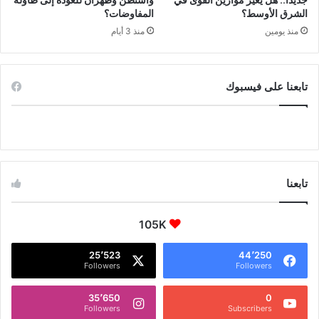
جديدًا.. هل يغيّر موازين القوى في
واشنطن وطهران للعودة إلى طاولة
الشرق الأوسط؟
المفاوضات؟
منذ يومين
منذ 3 أيام
تابعنا على فيسبوك
تابعنا
105K
25٬523
44٬250
Followers
Followers
35٬650
0
Followers
Subscribers