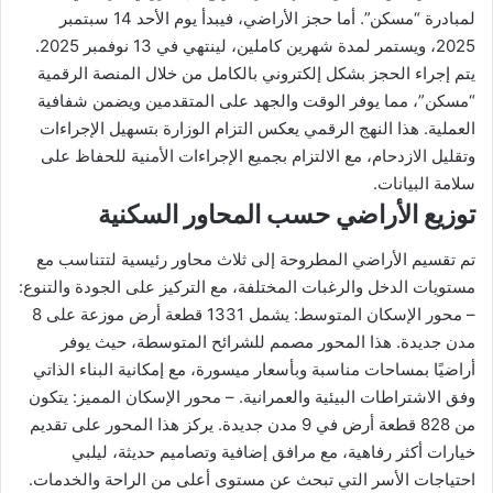
لمبادرة “مسكن”. أما حجز الأراضي، فيبدأ يوم الأحد 14 سبتمبر
2025، ويستمر لمدة شهرين كاملين، لينتهي في 13 نوفمبر 2025.
يتم إجراء الحجز بشكل إلكتروني بالكامل من خلال المنصة الرقمية
“مسكن”، مما يوفر الوقت والجهد على المتقدمين ويضمن شفافية
العملية. هذا النهج الرقمي يعكس التزام الوزارة بتسهيل الإجراءات
وتقليل الازدحام، مع الالتزام بجميع الإجراءات الأمنية للحفاظ على
سلامة البيانات.
توزيع الأراضي حسب المحاور السكنية
تم تقسيم الأراضي المطروحة إلى ثلاث محاور رئيسية لتتناسب مع
مستويات الدخل والرغبات المختلفة، مع التركيز على الجودة والتنوع:
– محور الإسكان المتوسط: يشمل 1331 قطعة أرض موزعة على 8
مدن جديدة. هذا المحور مصمم للشرائح المتوسطة، حيث يوفر
أراضيًا بمساحات مناسبة وبأسعار ميسورة، مع إمكانية البناء الذاتي
وفق الاشتراطات البيئية والعمرانية. – محور الإسكان المميز: يتكون
من 828 قطعة أرض في 9 مدن جديدة. يركز هذا المحور على تقديم
خيارات أكثر رفاهية، مع مرافق إضافية وتصاميم حديثة، ليلبي
احتياجات الأسر التي تبحث عن مستوى أعلى من الراحة والخدمات.