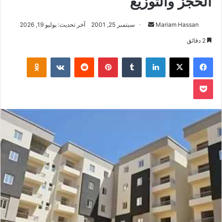
الحجز والتوزيع
أرسل
Mariam Hassan
سبتمبر 25, 2001
آخر تحديث: يوليو 19, 2026
بريدا
2 دقائق
إلكترونيا
فيسبوك
‫X
لينكدإن
بينتيريست
klassniki
‫Pocket