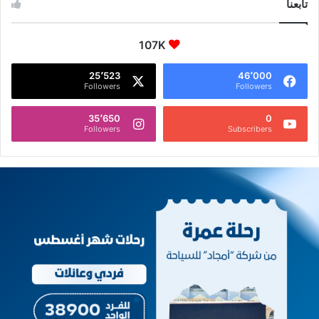
تابعنا
107K
25٬523
46٬000
Followers
Followers
35٬650
0
Followers
Subscribers