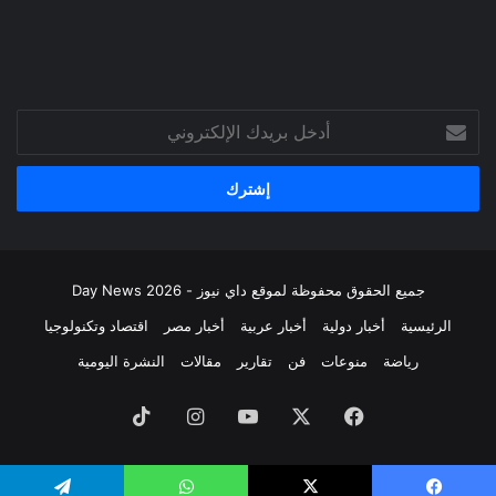
أدخل
بريدك
الإلكتروني
جميع الحقوق محفوظة لموقع داي نيوز - Day News 2026
الرئيسية
أخبار دولية
أخبار عربية
أخبار مصر
اقتصاد وتكنولوجيا
رياضة
منوعات
فن
تقارير
مقالات
النشرة اليومية
فيسبوك
‫X
‫YouTube
انستقرام
‫TikTok