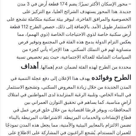
– محور الإسكان الأكثر تميزًا: يضم 174 قطعة أرض في 3 مدن
جديدة. هذا المحور يستهدف الشرائح العليا، مع التركيز على
الخصوصية والمرافق الفاخرة، ليوفر بيئة سكنية متكاملة تشجع على
الاستثمار طويل الأمد. بالإضافة إلى ذلك، خصص الطرح 112 قطعة
أرض سكنية خاصة لذوي الاحتياجات الخاصة (ذوي الهمم)، مما
يعكس التزام الدولة بدمج هذه الفئة في المجتمع وتوفير فرص
متساوية لهم في التملك السكني. هذا الإجراء يأتي كجزء من
السياسات الشاملة للعدالة الاجتماعية، حيث يتم تخصيص نسبة
أهداف
محددة من الطرح لهذه الفئة لضمان عدم إهمالها.
الطرح وفوائده
يهدف هذا الإعلان إلى دفع عجلة التنمية في
المدن الجديدة من خلال زيادة المعروض السكني، وتشجيع الاستثمار
في البناء الخاص، وتلبية الرغبة المتزايدة لدى المواطنين في امتلاك
أراضٍ مناسبة. كما يساهم في تحقيق التوازن العمراني بين
المحافظات، ويوفر فرصًا اقتصادية من خلال خلق فرص عمل في
قطاع الإنشاءات والخدمات المرتبطة. الاشتراطات المرتبطة بالبناء
تضمن الالتزام بالمعايير البيئية والأمنية، مما يجعل هذه المدن نموذجًا
للعمران المستدام. يُشجع الراغبون في المشاركة على الاطلاع على