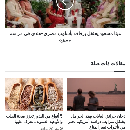
بأسلوب
مصري-
هندي
في
مراسم
مينا مسعود يحتفل بزفافه بأسلوب مصري-هندي في مراسم
مميزة
مميزة
مقالات ذات صلة
دخان حرائق الغابات يهدد الحوامل
5 أنواع من البذور تعزز صحة القلب
بشكل متزايد.. دراسة أمريكية تحذر
والأوعية الدموية.. تعرف عليها
من تأثيرات تغير المناخ
منذ 20 ساعة