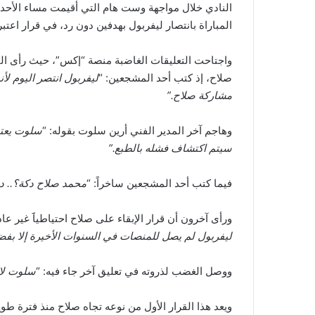
المباراة بانتصار ليفربول بهدفين دون رد، في قرار اعتب
واجتاحت التعليقات الغاضبة منصة “إكس”، حيث رأى 
صلاح، إذ كتب أحد المشجعين: “
مشاركة صلاح.”
وهاجم آخر المدير الفني أرين سلوت بقوله: “
سلوت يعتقد
سيتم اكتشاف فشله بالطبع.”
فيما كتب أحد المشجعين ساخراً: “
محمد صلاح دكة؟.. د
ورأى آخرون أن قرار الإبقاء على صلاح احتياطياََ غير ع
ليفربول لم يصل للمنصات في السنوات الأخيرة إلا بف
ووصل الغضب لذروته في تعليق آخر جاء فيه: “
سلوت لا 
ويعد هذا القرار الأول من نوعه تجاه صلاح منذ فترة طو