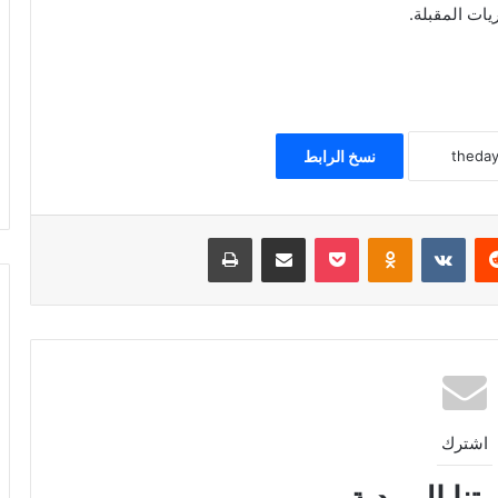
ات المقبلة.
نسخ الرابط
ريست
Odnoklassniki
‫Pocket
مشاركة عبر البريد
طباعة
اشترك