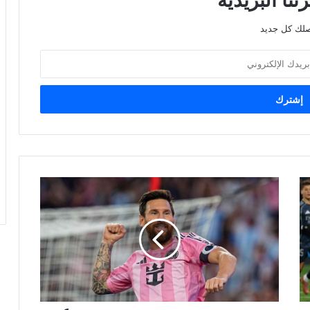
نا البريدية
صلك كل جديد
ميسي
يتجاوز
بوشكاش
ويحقق
رقما
قياسياََ
جديداََ
في
تاريخ