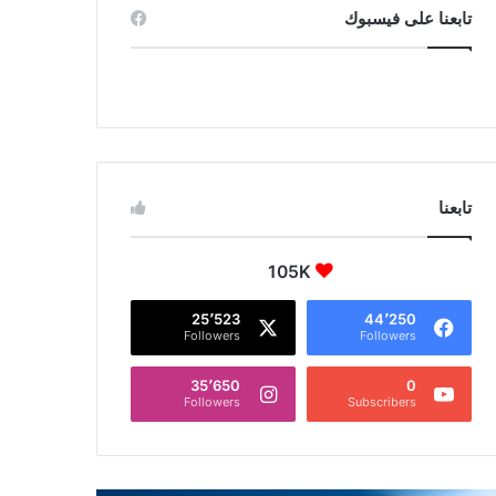
تابعنا على فيسبوك
تابعنا
105K
25٬523
44٬250
Followers
Followers
35٬650
0
Followers
Subscribers