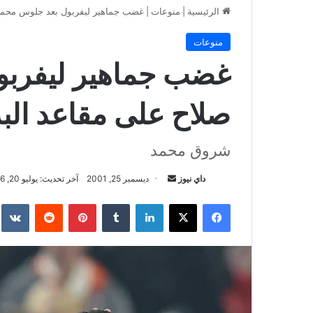
الرئيسية
|
منوعات
|
غضب جماهير ليفربول بعد جلوس محمد 
منوعات
غضب جماهير ليفربو
صلاح على مقاعد الب
شروق محمد
أرسل
داي نيوز
ديسمبر 25, 2001
آخر تحديث: يوليو 20, 2026
بريدا
فيسبوك
‫X
لينكدإن
بينتيريست
إلكترونيا