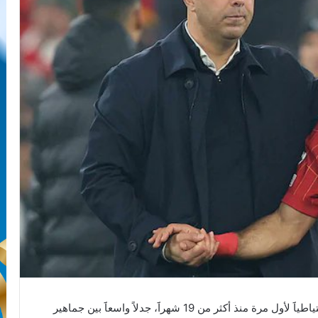
أثار قرار المدير الفني لفريق ليفربول بجلوس صلاح احتياطياََ لأول مرة منذ أكثر من 19 شهراََ، جدلاً واسعاََ بين جماهير