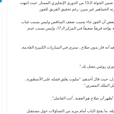
النادي خلال مواجهة وست هام التي أقيمت مساء الأحد ضمن الجولة الـ13 من الدوري الإنجليزي الممتاز. حيث انتهت
رته الجماهير غير مبرر، رغم تحقيق الفريق للفوز.
البعض أن الفوز جاء بسبب ضعف المنافس وليس بسبب غياب
ليفربول انتصر اليوم لأنه يواجه فريقاََ ضعيفاََ في المركز الـ17، وليس بسبب عدم
 أنه فاز بدون صلاح.. سنرى في المباريات الكبيرة القادمة،
وري روشن يتصل بك.”
ادل، حيث قال أحدهم: “
سلوت يعلق فشله على الأسطورة..
ضل الملك المصري.”
تُظهر أن صلاح هو العقبة.. أنت الفاشل”.
يلة، ما يفتح الباب أمام مزيد من التساؤلات حول مستقبل