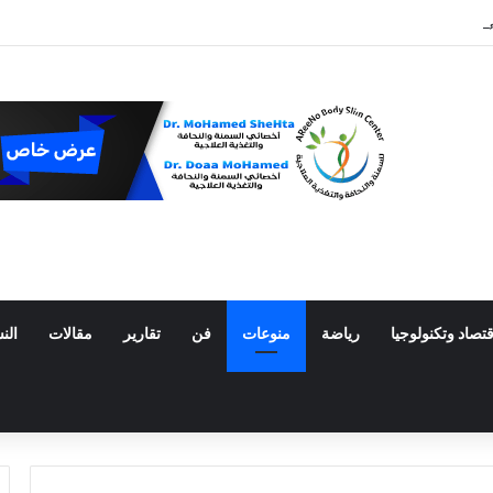
 المكسيك
قتصاد وتكنولوجيا
رياضة
منوعات
فن
تقارير
مقالات
الن