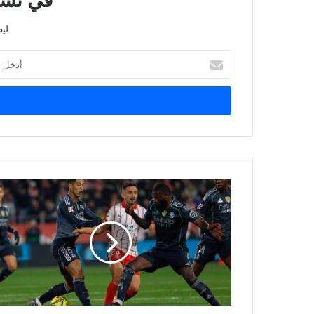
في نشرت
لي
أدخل
بريدك
الإلكتروني
ريال
مدريد
يتعادل
مع
جيرونا
ليتعثر
للمباراة
الثالثة
تواليا