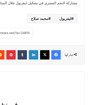
مشاركة النجم المصري في تشكيل ليفربول خلال المباري
ليفربول
محمد صلاح
فيسبوك
‫X
لينكدإن
بينتي
شاركها