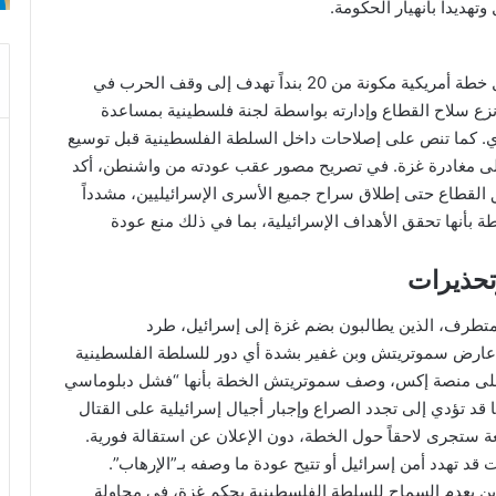
تهديداً بانهيار الحكومة.
بعد لقاء نتنياهو مع ترامب في البيت الأبيض، أعلن قبول خطة أمريكية مكونة من 20 بنداً تهدف إلى وقف الحرب في
زع سلاح القطاع وإدارته بواسطة لجنة فلسطينية بمساعدة
ري. كما تنص على إصلاحات داخل السلطة الفلسطينية قبل توسيع
على مغادرة غزة. في تصريح مصور عقب عودته من واشنطن، أكد
القطاع حتى إطلاق سراح جميع الأسرى الإسرائيليين، مشدداً
بأنها تحقق الأهداف الإسرائيلية، بما في ذلك منع عودة
تحذيرات
ين المتطرف، الذين يطالبون بضم غزة إلى إسرائيل، طرد
ك. عارض سموتريتش وبن غفير بشدة أي دور للسلطة الفلسطينية
 على منصة إكس، وصف سموتريتش الخطة بأنها “فشل دبلوماسي
توبر”، محذراً من أنها قد تؤدي إلى تجدد الصراع وإجبار أجيال إسرائيلية على القتال
 ستجرى لاحقاً حول الخطة، دون الإعلان عن استقالة فورية.
ات قد تهدد أمن إسرائيل أو تتيح عودة ما وصفه بـ”الإرهاب”.
وزيرين بعدم السماح للسلطة الفلسطينية بحكم غزة، في محاولة