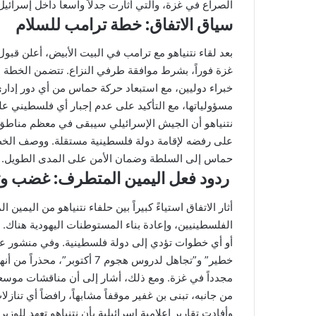
الصراع في غزة، والتي أثارت جدلاً واسعاً داخل إسرائيل و
سياق الاتفاق: خطة ترامب للسلام
غزة فوراً، بشرط موافقة طرفي النزاع. تتضمن الخطة ن
خبراء دوليين، مع استبعاد حركة حماس من أي دور إدا
مسؤولياتها، مع التأكيد على عدم إجبار أي فلسطيني 
نتنياهو أن الجيش الإسرائيلي سيبقى في معظم مناطق 
على رفضه لإقامة دولة فلسطينية مستقلة. ووصف الخطة 
حماس إلى السلطة وضمان الأمن على المدى الطويل.
ردود فعل اليمين المتطرف: غضب و
أثار الاتفاق استياءً كبيراً بين حلفاء نتنياهو من اليم
الفلسطينيين، وإعادة بناء المستوطنات اليهودية هنا
أو أي خطوات تؤدي إلى دولة فلسطينية. وفي منشور
خطير” و”تجاهل لدروس هجوم 7 أك
مجدداً في غزة. ومع ذلك، أشار إلى أن مناقشات موسعة
من جانبه، تبنى بن غفير موقفاً مشابهاً، رافضاً أي تنازل
وأفادت تقارير إعلامية إسرائيلية بأن نتنياهو تعهد لل