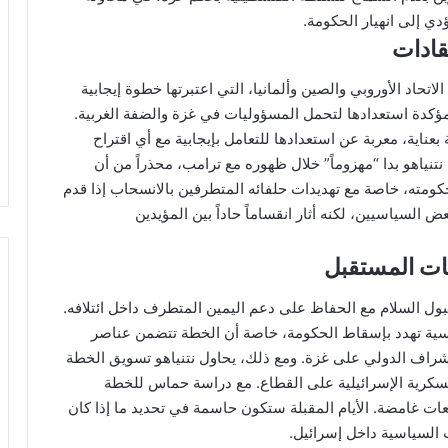
دي إلى انهيار الحكومة.
قادات
اتحاد الأوروبي والصين وألمانيا، التي اعتبرتها خطوة إيجابية
مؤكدة استعدادها لتحمل المسؤوليات في غزة والضفة الغربية.
اية، معربة عن استعدادها للتعامل بإيجابية مع أي اقتراح
تنياهو بدا “مهزوماً” خلال ظهوره مع ترامب، محذراً من أن
حكومته، خاصة مع تهديدات حلفائه المتطرفين بالانسحاب إذا قدم
 السياسيين، لكنه أثار انقساماً حاداً بين المؤيدين
نات المستقبل
 لقبول السلام مع الحفاظ على دعم اليمين المتطرف داخل ائتلافه.
سية تهدد بإسقاط الحكومة، خاصة أن الخطة تتضمن عناصر
شراف الدولي على غزة. ومع ذلك، يحاول نتنياهو تسويق الخطة
لعسكرية الإسرائيلية على القطاع. مع دراسة حماس للخطة
عات غامضة. الأيام المقبلة ستكون حاسمة في تحديد ما إذا كان
 السياسية داخل إسرائيل.