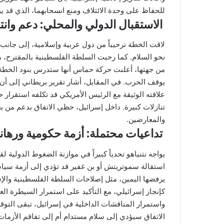
للحفاظ على وحدة الائتلاف ومنع انسحابهما، الذي قد يؤ
الاستقبال الدولي والمحلي: دعم وانت
لاقت الخطة ترحيباً من دول عربية وإسلامية، إلى جانب ال
نحو السلام. كما رحبت السلطة الفلسطينية بالمقترح، 
من جهتها، أعلنت حركة حماس أنها ستدرس بنود الخطة بعن
يوقف الحرب. في المقابل، أشار تقرير بريطاني إلى أن ن
علاقته الوثيقة مع الرئيس الأمريكي قد تكلفه استقرار 
تنازلات كبيرة. داخل إسرائيل، حظي الاتفاق بدعم من بعض
والمعارضين.
تداعيات محتملة: أزمة حكومية ورها
يواجه نتنياهو تحدياً كبيراً في موازنة الضغوط الدولية
استقالة سموتريتش أو بن غفير قد تؤدي إلى أزمة سيا
يرفضها اليمين، مثل إصلاحات السلطة الفلسطينية والإ
كإنجاز إسرائيلي، مع التأكيد على استمرار السيطرة ا
واستمرار المناقشات الداخلية في إسرائيل، تبقى التوق
الاتفاق سيؤدي إلى سلام مستدام أم إلى تفاقم الأزمات