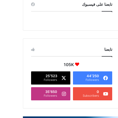
تابعنا على فيسبوك
تابعنا
105K
25٬523
44٬250
Followers
Followers
35٬650
0
Followers
Subscribers