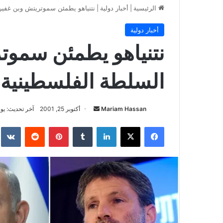
الرئيسية
|
أخبار دولية
|
نتنياهو يطمئن سموتريتش وبن غفير:
أخبار دولية
نتنياهو يطمئن سموت
السلطة الفلسطينية 
أرسل
Mariam Hassan
أكتوبر 25, 2001
آخر تحديث: يوليو 19, 
بريدا
فيسبوك
‫X
لينكدإن
بينتيريست
إلكترونيا