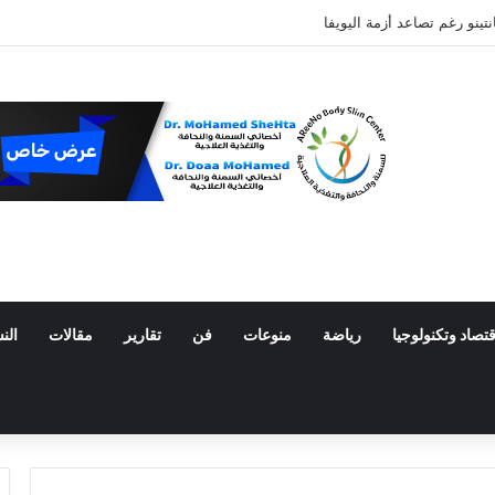
تينو رغم تصاعد أزمة اليويفا
قتصاد وتكنولوجيا
رياضة
منوعات
فن
تقارير
مقالات
الن