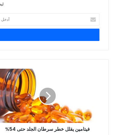
لي
أدخل
بريدك
الإلكتروني
فيتامين
يقلل
خطر
سرطان
الجلد
حتى
54%
فيتامين يقلل خطر سرطان الجلد حتى 54%