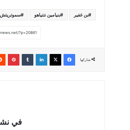
بن غفير
بنيامين نتنياهو
سموتريتش
فيسبوك
‫X
لينكدإن
بينتي
شاركها
في نشرت