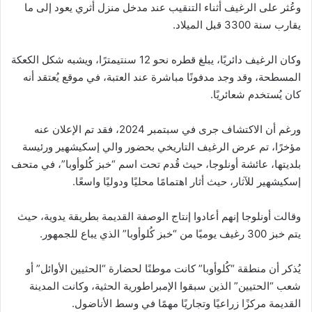
وعُثر على الرغيف أثناء التنقيب عند مدخل منزل أثري يعود إلى ما
يقارب سنة 3300 قبل الميلاد.
وكان الرغيف دائريًا، يبلغ قطره نحو 12 سنتيمترًا، ويشبه شكل الكعكة
المسطحة، وقد وجد مدفونًا مباشرة عند العتبة، في موقع يُعتقد أنه
كان يُستخدم شعائريًا.
ورغم أن الاكتشاف جرى في سبتمبر 2024، فقد تم الإعلان عنه
مؤخرًا، تم عرض الرغيف التاريخي بحضور والي إسكيشهير ورئيسة
بلديتها، عائشة أونلوجا، حيث قُدم تحت اسم “خبز كُلوأوبا”، في متحف
إسكيشهير للآثار، حيث أثار اهتمامًا محليًا ودوليًا واسعًا.
وقالت أونلوجا إنهم أعادوا إنتاج الوصفة القديمة بطريقة يدوية، حيث
يتم خبز 300 رغيف يوميًا من “خبز كُلوأوبا” الذي يباع للجمهور.
يُذكر أن منطقة “كُلوأوبا” كانت موطنًا لحضارة “الحثيين الأوائل” أو
شعب “الحتيين” الذين سبقوا الإمبراطورية الحثية، وكانت المدينة
القديمة مركزًا زراعيًا وتجاريًا مهمًا في وسط الأناضول.