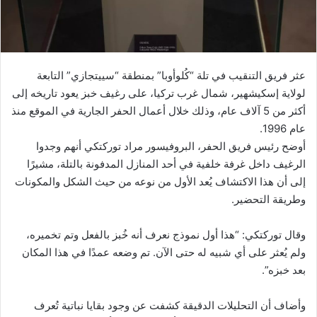
عثر فريق التنقيب في تلة “كُلوأوبا” بمنطقة “سييتجازي” التابعة
لولاية إسكيشهير، شمال غرب تركيا، على رغيف خبز يعود تاريخه إلى
أكثر من 5 آلاف عام، وذلك خلال أعمال الحفر الجارية في الموقع منذ
عام 1996.
أوضح رئيس فريق الحفر، البروفيسور مراد توركتكي أنهم وجدوا
الرغيف داخل غرفة خلفية في أحد المنازل المدفونة بالتلة، مشيرًا
إلى أن هذا الاكتشاف يُعد الأول من نوعه من حيث الشكل والمكونات
وطريقة التحضير.
وقال توركتكي: “هذا أول نموذج نعرف أنه خُبز بالفعل وتم تخميره،
ولم يُعثر على أي شبيه له حتى الآن. تم وضعه عمدًا في هذا المكان
بعد خبزه”.
وأضاف أن التحليلات الدقيقة كشفت عن وجود بقايا نباتية تُعرف