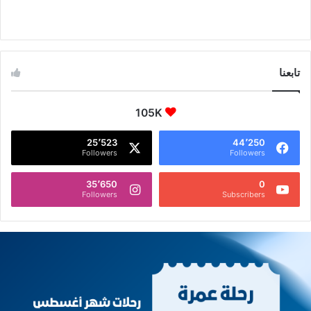
تابعنا
105K
25٬523
44٬250
Followers
Followers
35٬650
0
Followers
Subscribers