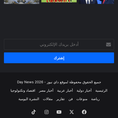
أدخل
بريدك
الإلكتروني
جميع الحقوق محفوظة لموقع داي نيوز - Day News 2026
الرئيسية
أخبار دولية
أخبار عربية
أخبار مصر
اقتصاد وتكنولوجيا
رياضة
منوعات
فن
تقارير
مقالات
النشرة اليومية
فيسبوك
‫X
‫YouTube
انستقرام
‫TikTok