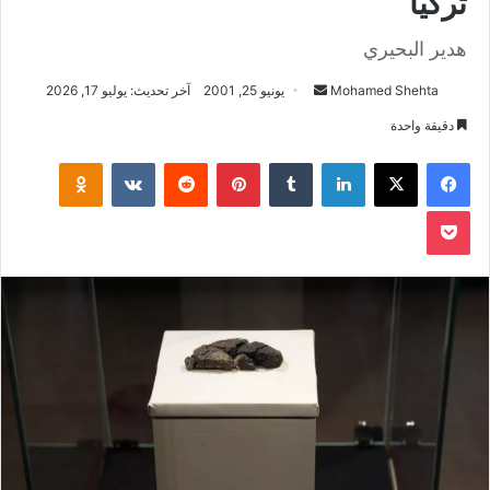
تركيا
هدير البحيري
أرسل
Mohamed Shehta
يونيو 25, 2001
آخر تحديث: يوليو 17, 2026
بريدا
دقيقة واحدة
إلكترونيا
فيسبوك
‫X
لينكدإن
بينتيريست
klassniki
‫Pocket