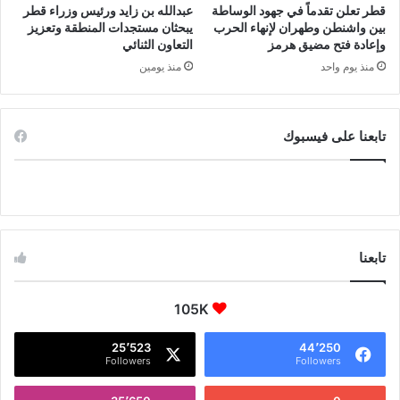
قطر تعلن تقدماً في جهود الوساطة
عبدالله بن زايد ورئيس وزراء قطر
بين واشنطن وطهران لإنهاء الحرب
يبحثان مستجدات المنطقة وتعزيز
وإعادة فتح مضيق هرمز
التعاون الثنائي
منذ يوم واحد
منذ يومين
تابعنا على فيسبوك
تابعنا
105K
25٬523
44٬250
Followers
Followers