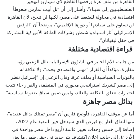
القاهرة من ملف غزة ورفضها القاطع لأي سيناريو لتهجير
الفلسطينيين إلى سيناء”. وأشار إلى أن “تل أبيب تمارس ضغوطاً
اقتصادية في محاولة للضغط على مصر، لكنها لن تنجح، لأن القاهرة
لن تساوم على سيادتها أو دورها الإقليمي”، موضحاً أن “الرفض
الإسرائيلي أثار استياء واشنطن وشركات الطاقة الأميركية المشاركة
في حقل ليفياثان”.
قراءة اقتصادية مختلفة
من جانبه، قدّم الخبير في الشؤون الإسرائيلية نائل الزعبي رؤية
مغايرة، مؤكداً أن القرار “مهني واقتصادي بحت”، ولا علاقة له
بالتوترات السياسية أو بملف غزة. وقال الزعبي إن “إسرائيل تنظر
إلى مصر كشريك استراتيجي محوري في المنطقة، والقرار جاء نتيجة
اعتبارات تتعلق بالتكلفة والعائد، وليس ضمن سياق ضغوط سياسية”.
بدائل مصر جاهزة
أما عن موقف القاهرة، فأوضح فارس أن “مصر تمتلك بدائل عديدة”،
منها اتفاق الغاز مع قبرص الذي سيدخل حيز التنفيذ عام 2027،
إضافة إلى خمس وحدات تغييز عائمة (أربع داخل مصر وواحدة في
الأردن)، إلى جانب إعلان اكتشاف بئر جديد في حقل ظهر، ما يعزز