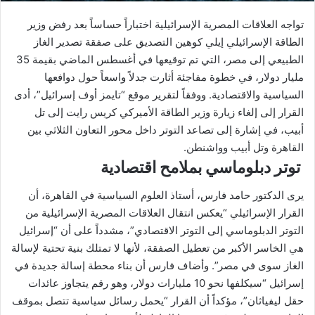
تواجه العلاقات المصرية الإسرائيلية اختباراً حساساً بعد رفض وزير
الطاقة الإسرائيلي إيلي كوهين التصديق على صفقة تصدير الغاز
الطبيعي إلى مصر، التي تم توقيعها في أغسطس الماضي بقيمة 35
مليار دولار، في خطوة مفاجئة أثارت جدلاً واسعاً حول دوافعها
السياسية والاقتصادية. ووفقاً لتقرير موقع “تايمز أوف إسرائيل”، أدى
القرار إلى إلغاء زيارة وزير الطاقة الأميركي كريس رايت إلى تل
أبيب، في إشارة إلى تصاعد التوتر داخل محور التعاون الثلاثي بين
القاهرة وتل أبيب وواشنطن.
توتر دبلوماسي بملامح اقتصادية
يرى الدكتور حامد فارس، أستاذ العلوم السياسية في القاهرة، أن
القرار الإسرائيلي “يعكس انتقال العلاقات المصرية الإسرائيلية من
التوتر الدبلوماسي إلى التوتر الاقتصادي”، مشدداً على أن “إسرائيل
هي الخاسر الأكبر من تعطيل الصفقة، لأنها لا تمتلك بنية تحتية لإسالة
الغاز سوى في مصر”. وأضاف فارس أن بناء محطة إسالة جديدة في
إسرائيل “سيكلفها نحو 10 مليارات دولار، وهو رقم يتجاوز عائدات
حقل ليفياثان”، مؤكداً أن القرار “يحمل رسائل سياسية تتصل بموقف