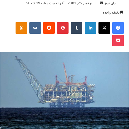
أرسل
داي نيوز
نوفمبر 25, 2001
آخر تحديث: يوليو 19, 2026
بريدا
دقيقة واحدة
إلكترونيا
فيسبوك
‫X
لينكدإن
بينتيريست
klassniki
‫Pocket