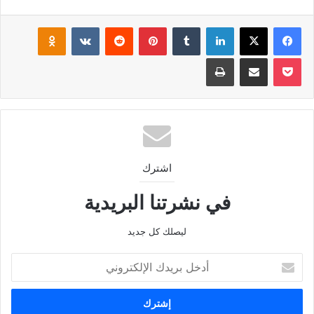
فيسبوك
‫X
لينكدإن
بينتيريست
klassniki
‫Pocket
مشاركة عبر البريد
طباعة
اشترك
في نشرتنا البريدية
ليصلك كل جديد
أدخل
بريدك
الإلكتروني