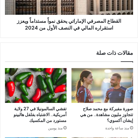
ويعزز
استقراره
المالي
القطاع المصرفي الإماراتي يحقق نمواً مستداماً ويعزز
في
النصف
استقراره المالي في النصف الأول من 2024
الأول
من
2024
مقالات ذات صلة
صورة مفبركة مع محمد صلاح
تفشي السالمونيلا في 27 ولاية
تتجاوز مليون مشاهدة.. من هي
أمريكية.. الاشتباه بفلفل هالبينو
إيشان أكسوي؟
مستورد من المكسيك
منذ ساعة واحدة
منذ يومين