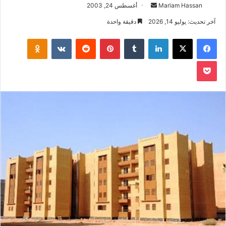
أرسل
Mariam Hassan
أغسطس 24, 2003
بريدا
آخر تحديث: يوليو 14, 2026
دقيقة واحدة
إلكترونيا
فيسبوك
‫X
لينكدإن
بينتيريست
klassniki
‫Pocket