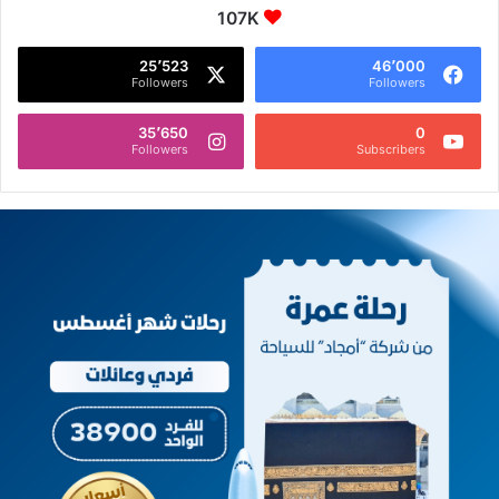
107K
25٬523
46٬000
Followers
Followers
35٬650
0
Followers
Subscribers