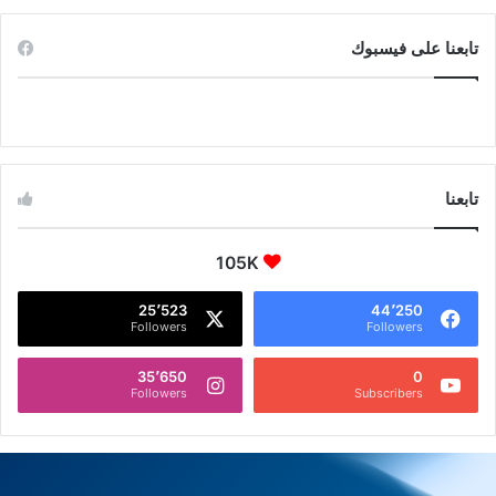
تابعنا على فيسبوك
تابعنا
105K
25٬523
44٬250
Followers
Followers
35٬650
0
Followers
Subscribers