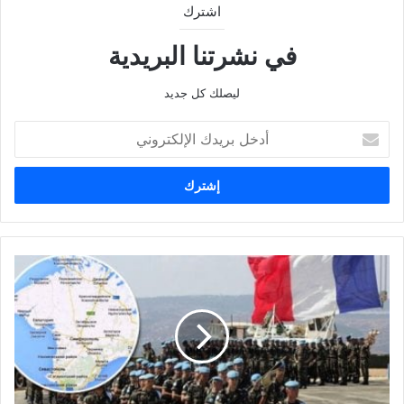
اشترك
في نشرتنا البريدية
ليصلك كل جديد
أدخل
بريدك
الإلكتروني
فرنسا
تستعد
لإجلاء
رعاياها
من
لبنان
في
ظل