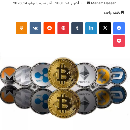
أرسل
Mariam Hassan
أكتوبر 24, 2001
آخر تحديث: يوليو 14, 2026
بريدا
دقيقة واحدة
إلكترونيا
فيسبوك
‫X
لينكدإن
بينتيريست
klassniki
‫Pocket