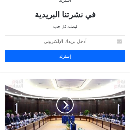
اشترك
في نشرتنا البريدية
ليصلك كل جديد
أدخل
بريدك
الإلكتروني
تقارير
الدولية
بشأن
أهمية
التمويل
الأخضر
في
مواجهة