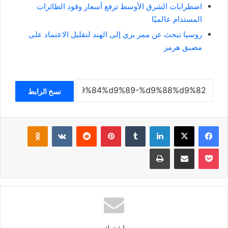
اضطرابات الشرق الأوسط ترفع أسعار وقود الطائرات
المستدام عالميًا
روسيا تبحث عن ممر بري إلى الهند لتقليل الاعتماد على
مضيق هرمز
نسخ الرابط
فيسبوك
‫X
لينكدإن
بينتيريست
klassniki
‫Pocket
مشاركة عبر البريد
طباعة