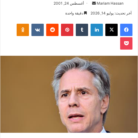
أرسل
Mariam Hassan
أغسطس 24, 2001
بريدا
آخر تحديث: يوليو 14, 2026
دقيقة واحدة
إلكترونيا
فيسبوك
‫X
لينكدإن
بينتيريست
klassniki
‫Pocket