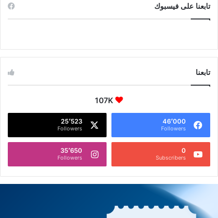
تابعنا على فيسبوك
تابعنا
107K
25٬523
46٬000
Followers
Followers
35٬650
0
Followers
Subscribers