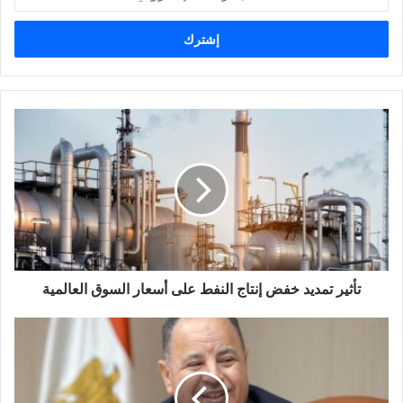
بريدك
الإلكتروني
تأثير
تمديد
خفض
إنتاج
النفط
على
أسعار
السوق
العالمية
تأثير تمديد خفض إنتاج النفط على أسعار السوق العالمية
وزير
المالية
يؤكد:
وثيقة
السياسات