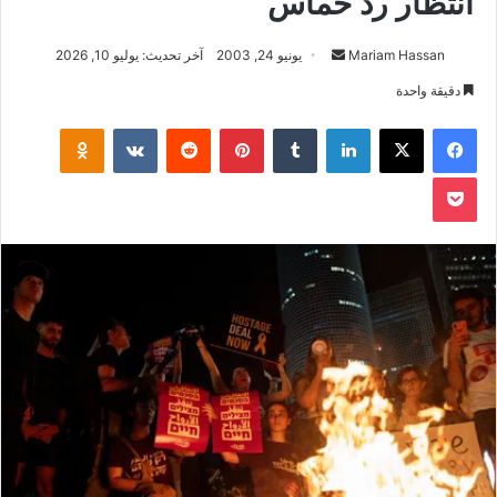
انتظار رد حماس
أرسل
Mariam Hassan
يونيو 24, 2003
آخر تحديث: يوليو 10, 2026
بريدا
دقيقة واحدة
إلكترونيا
فيسبوك
‫X
لينكدإن
بينتيريست
klassniki
‫Pocket