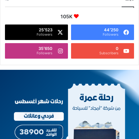
105K
25٬523
44٬250
Followers
Followers
35٬650
0
Followers
Subscribers