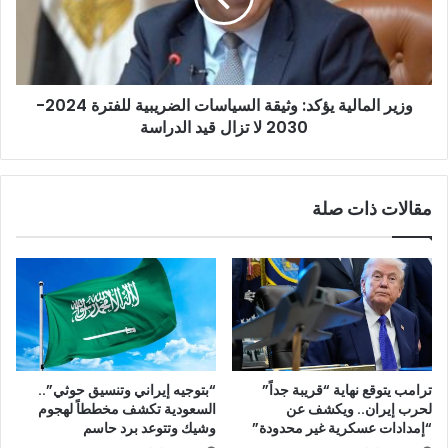
الضريبية
للفترة
2024-
2030
وزير المالية يؤكد: وثيقة السياسات الضريبية للفترة 2024-
لا
تزال
2030 لا تزال قيد الدراسة
قيد
الدراسة
مقالات ذات صلة
ترامب يتوقع نهاية “قريبة جداً”
“بتوجيه إيراني وتنسيق حوثي”..
لحرب إيران.. ويكشف عن
السعودية تكشف مخططاً لهجوم
“إمدادات عسكرية غير محدودة”
وشيك وتتوعد برد حاسم