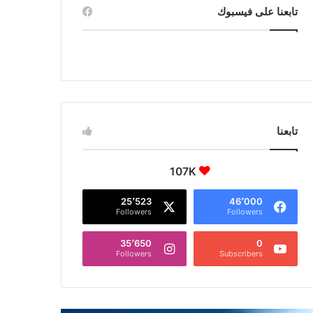
تابعنا على فيسبوك
تابعنا
107K
25٬523
46٬000
Followers
Followers
35٬650
0
Followers
Subscribers