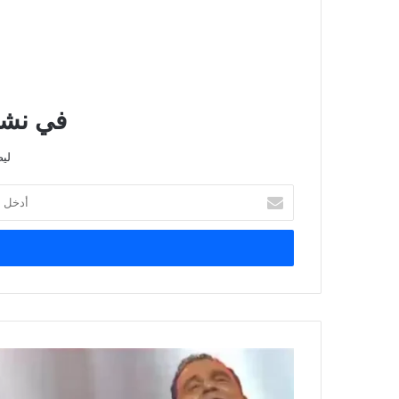
في نشرت
لي
أدخل
بريدك
الإلكتروني
رسالة
محمد
فؤاد