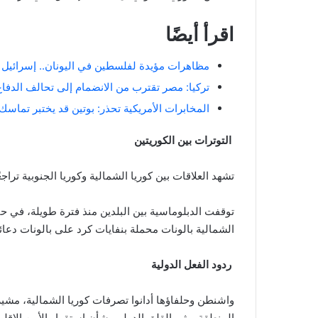
اقرأ أيضًا
مظاهرات مؤيدة لفلسطين في اليونان.. إسرائيل ت
تركيا: مصر تقترب من الانضمام إلى تحالف الدفا
المخابرات الأمريكية تحذر: بوتين قد يختبر تماسك
التوترات بين الكوريتين
تشهد العلاقات بين كوريا الشمالية وكوريا الجنوبية تراجع
توقفت الدبلوماسية بين البلدين منذ فترة طويلة، في حي
الشمالية بالونات محملة بنفايات كرد على بالونات دعا
ردود الفعل الدولية
واشنطن وحلفاؤها أدانوا تصرفات كوريا الشمالية، مشير
المنطقة ويثير القلق الدولي بشأن استقرار الأمن الإقلي