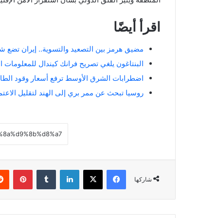
اقرأ أيضًا
مضيق هرمز بين التصعيد والتسوية.. إيران تضع شر
البنتاغون يلغي تصريح فرانك كيندال للمعلومات 
اضطرابات الشرق الأوسط ترفع أسعار وقود الطائر
روسيا تبحث عن ممر بري إلى الهند لتقليل الاع
فيسبوك
‫X
لينكدإن
بينتي
شاركها