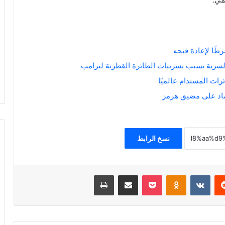
طًا لإعادة فتحه
السرية بسبب تسريبات الطائرة القطرية لترامب
ات المستدام عالميًا
تماد على مضيق هرمز
نسخ الرابط
ريست
Odnoklassniki
‫Pocket
مشاركة عبر البريد
طباعة