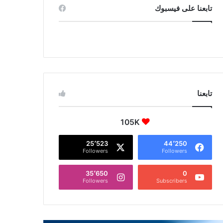
تابعنا على فيسبوك
تابعنا
105K
25٬523
44٬250
Followers
Followers
35٬650
0
Followers
Subscribers