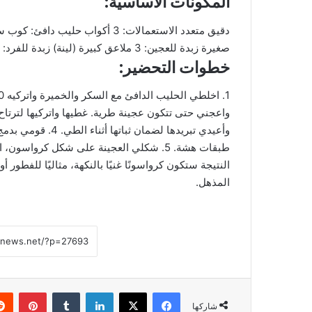
المكونات الأساسية:
صغيرة زبدة للعجين: 3 ملاعق كبيرة (لينة) زبدة للفرد: 200 غم (باردة جدًا) بيضة للدهن: 1 حبة رشة فانيليا
خطوات التحضير:
وأعيدي تبريدها لضم
طبقات هشة. 5. شكلي العجينة على شكل كرواسو
النتيجة ستكون كرواسونًا غنيًا بالنكهة، مثاليًا للفطور 
المذهل.
فيسبوك
‫X
لينكدإن
بينتي
شاركها