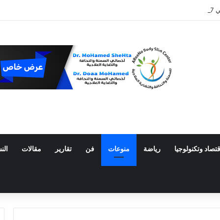
 المكسيك
قتصاد وتكنولوجيا
رياضة
منوعات
فن
تقارير
مقالات
الن