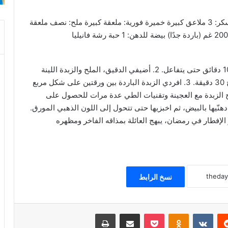
دقيق متعدد الاستعمالات: 3 أكواب حليب دافئ: كوب سكر: 3 ملاعق كبيرة خميرة فورية: ملعقة كبيرة ملح: نصف ملعقة
1. اخلطي الحليب الدافئ مع السكر والخميرة واتركيه 10 دقائق حتى يتفاعل. 2. أضيفي الدقيق، الملح والزبدة اللينة
واعجني حتى تتكون عجينة طرية. غطيها واتركيها لترتاح 30 دقيقة. 3. افردي الزبدة الباردة بين ورقتين على شكل مربع
ان ثباتها أثناء الطي. 4. قومي بدمج الزبدة مع العجينة وتقنيات الطي عدة مرات للحصول على
ن، ادهنّيها بالبيض، ثم اخبزيها حتى تتحول إلى اللون الذهبي المورق.
أو الإفطار في رمضان، يبهج العائلة بمذاقه الفاخر ومظهره
نسخ الرابط
ريست
Odnoklassniki
‫Pocket
مشاركة عبر البريد
طباعة