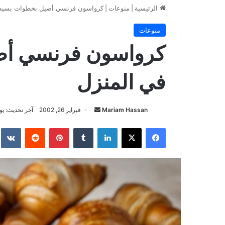
الرئيسية
|
منوعات
|
كرواسون فرنسي أصيل بخطوات بسيطة
منوعات
كرواسون فرنسي أص
في المنزل
أرسل
Mariam Hassan
فبراير 26, 2002
آخر تحديث: يوليو 20,
بريدا
فيسبوك
‫X
لينكدإن
بينتيريست
إلكترونيا