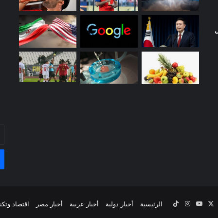
ل
أد
بر
ال
‫X
يسبوك
‫YouTube
انستقرام
‫TikTok
الرئيسية
أخبار دولية
أخبار عربية
أخبار مصر
اقتصاد وتكن