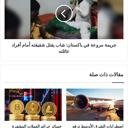
في
باكستان:
شاب
يقتل
شقيقته
أمام
أفراد
جريمة مروعة في باكستان: شاب يقتل شقيقته أمام أفراد
عائلته
عائلته
مقالات ذات صلة
اضطرابات الشرق الأوسط ترفع
خسائر جرائم العملات المشفرة