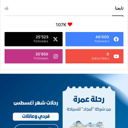
تابعنا
107K
25٬523
46٬000
Followers
Followers
35٬650
0
Followers
Subscribers