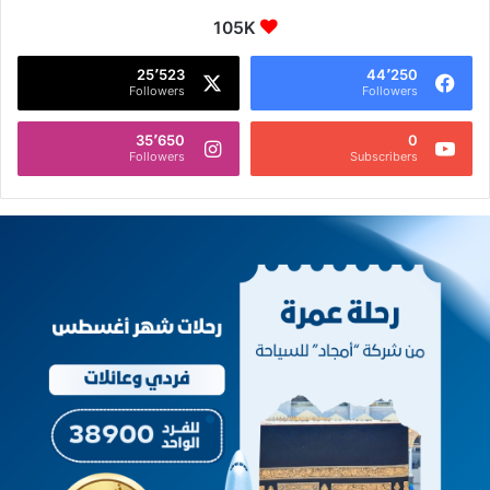
105K
25٬523
44٬250
Followers
Followers
35٬650
0
Followers
Subscribers