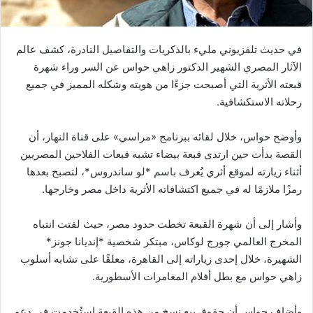
في حديث تلفزيوني مليء بالذكريات والتفاصيل النادرة، كشف عالم
الآثار المصري الشهير الدكتور زاهي حواس عن السر وراء شهرة
قبعته الأثرية التي أصبحت جزءًا من هويته وشكله المميز في جميع
رحلاته الاستكشافية.
وأوضح حواس، خلال لقائه ببرنامج «مراسي» على قناة النهار، أن
القصة بدأت حين ارتدى قبعة بيضاء تشبه قبعات الفلاحين المصريين
أثناء زيارته لموقع أثري يُعرف باسم *لو ساندروس*، لتصبح بعدها
رمزًا ملازمًا له في جميع اكتشافاته الأثرية داخل مصر وخارجها.
وأشار إلى أن شهرة القبعة تخطت حدود مصر، حيث لفتت انتباه
المخرج العالمي جورج لوكاس، مبتكر شخصية *إنديانا جونز*
الشهيرة، خلال إحدى زياراته إلى القاهرة، معلقًا على تشابه أسلوب
زاهي حواس مع بطل أفلام المغامرات الأسطورية.
وأضاف حواس أن حقوق بيع نسخ من هذه القبعة استُخدمت في دعم