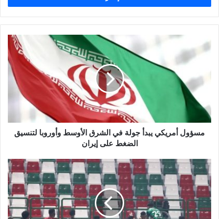
مسؤول
أمريكي
يبدأ
جولة
في
الشرق
الأوسط
وأوروبا
لتنسيق
مسؤول أمريكي يبدأ جولة في الشرق الأوسط وأوروبا لتنسيق
الضغط
على
الضغط على إيران
إيران
الاتفاق
بعشرة
لاعبين
ينتزع
التعادل
2-