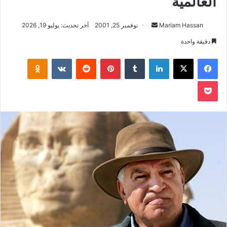
العالمية
أرسل
Mariam Hassan
نوفمبر 25, 2001
آخر تحديث: يوليو 19, 2026
بريدا
دقيقة واحدة
إلكترونيا
فيسبوك
‫X
لينكدإن
بينتيريست
klassniki
‫Pocket