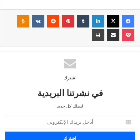
فيسبوك
‫X
لينكدإن
بينتيريست
klassniki
‫Pocket
مشاركة عبر البريد
طباعة
اشترك
في نشرتنا البريدية
ليصلك كل جديد
أدخل
بريدك
الإلكتروني