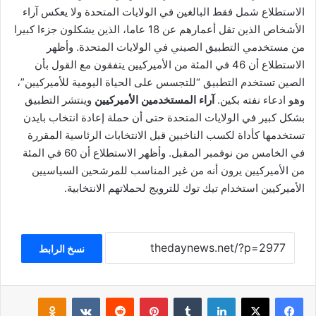
الاستطلاع شمل فقط البالغين في الولايات المتحدة ولا يعكس آراء
الأشخاص الذين تقل أعمارهم عن 18 عاما، الذين يشكلون جزءا كبيرا
من مستخدمي التطبيق الصيني في الولايات المتحدة. وأظهر
الاستطلاع أن 46 في المئة من الأميركيين يتفقون مع القول بأن
الصين تستخدم التطبيق “للتجسس على الحياة اليومية للأميركيين”،
وهو ادعاء نفته بكين.
آراء المستخدمين الأميركيين
وينتشر التطبيق
بشكل كبير في الولايات المتحدة حتى أن حملة إعادة انتخاب بايدن
تستخدمها كأداة لكسب الناخبين قبل الانتخابات الرئاسية المقررة
في الخامس من نوفمبر المقبل. وأظهر الاستطلاع أن 60 في المئة
من الأميركيين يرون أنه من غير المناسب للمرشحين السياسيين
الأميركيين استخدام تيك توك للترويج لحملاتهم الانتخابية.
نسخ الرابط
فيسبوك
‫X
لينكدإن
بينتيريست
klassniki