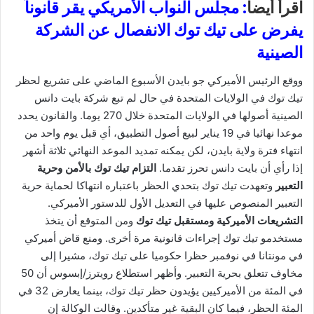
اقرأ أيضا
: مجلس النواب الأمريكي يقر قانوناً
يفرض على تيك توك الانفصال عن الشركة
الصينية
ووقع الرئيس الأميركي جو بايدن الأسبوع الماضي على تشريع لحظر
تيك توك في الولايات المتحدة في حال لم تبع شركة بايت دانس
الصينية أصولها في الولايات المتحدة خلال 270 يوما. والقانون يحدد
موعدا نهائيا في 19 يناير لبيع أصول التطبيق، أي قبل يوم واحد من
انتهاء فترة ولاية بايدن، لكن يمكنه تمديد الموعد النهائي ثلاثة أشهر
إذا رأي أن بايت دانس تحرز تقدما.
التزام تيك توك بالأمن وحرية
التعبير
وتعهدت تيك توك بتحدي الحظر باعتباره انتهاكا لحماية حرية
التعبير المنصوص عليها في التعديل الأول للدستور الأميركي.
التشريعات الأميركية ومستقبل تيك توك
ومن المتوقع أن يتخذ
مستخدمو تيك توك إجراءات قانونية مرة أخرى. ومنع قاض أميركي
في مونتانا في نوفمبر حظرا حكوميا على تيك توك، مشيرا إلى
مخاوف تتعلق بحرية التعبير. وأظهر استطلاع رويترز/إبسوس أن 50
في المئة من الأميركيين يؤيدون حظر تيك توك، بينما يعارض 32 في
المئة الحظر، فيما كان البقية غير متأكدين. وقالت الوكالة إن