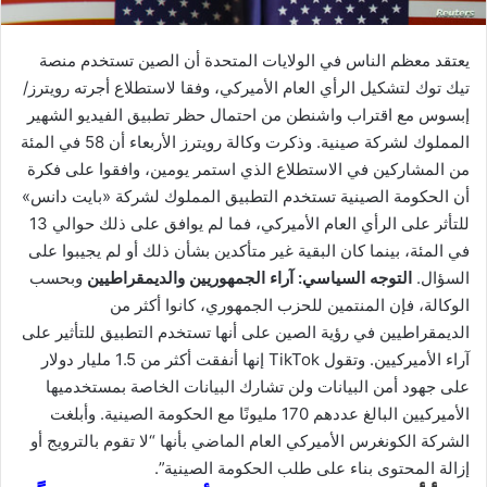
يعتقد معظم الناس في الولايات المتحدة أن الصين تستخدم منصة
تيك توك لتشكيل الرأي العام الأميركي، وفقا لاستطلاع أجرته رويترز/
إبسوس مع اقتراب واشنطن من احتمال حظر تطبيق الفيديو الشهير
المملوك لشركة صينية. وذكرت وكالة رويترز الأربعاء أن 58 في المئة
من المشاركين في الاستطلاع الذي استمر يومين، وافقوا على فكرة
أن الحكومة الصينية تستخدم التطبيق المملوك لشركة «بايت دانس»
للتأثر على الرأي العام الأميركي، فما لم يوافق على ذلك حوالي 13
في المئة، بينما كان البقية غير متأكدين بشأن ذلك أو لم يجيبوا على
السؤال.
التوجه السياسي: آراء الجمهوريين والديمقراطيين
وبحسب
الوكالة، فإن المنتمين للحزب الجمهوري، كانوا أكثر من
الديمقراطيين في رؤية الصين على أنها تستخدم التطبيق للتأثير على
آراء الأميركيين. وتقول TikTok إنها أنفقت أكثر من 1.5 مليار دولار
على جهود أمن البيانات ولن تشارك البيانات الخاصة بمستخدميها
الأميركيين البالغ عددهم 170 مليونًا مع الحكومة الصينية. وأبلغت
الشركة الكونغرس الأميركي العام الماضي بأنها “لا تقوم بالترويج أو
إزالة المحتوى بناء على طلب الحكومة الصينية”.