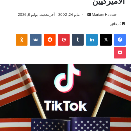
الأميركيين
أرسل
Mariam Hassan
مايو 24, 2002
آخر تحديث: يوليو 9, 2026
بريدا
2 دقائق
إلكترونيا
فيسبوك
‫X
لينكدإن
بينتيريست
klassniki
‫Pocket