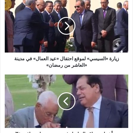
زيارة
«السيسي»
لموقع
احتفال
«عيد
العمال»
في
مدينة
«العاشر
زيارة «السيسي» لموقع احتفال «عيد العمال» في مدينة
من
رمضان»
«العاشر من رمضان»
صورة
أشعلت
مواقع
التواصل
في
مصر...حسام
موافي
يقبّل
يد