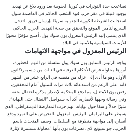
تصاعدت حدة التوترات في كوريا الجنوبية بعد ورود بلاغ عن تهديد
بوجود قنبلة في مقر حزب قوة الشعب الحاكم في العاصمة سول.
استجابت الشرطة الكورية الجنوبية سريعًا بإرسال فريق التدخل
السريع لتأمين الموقع والتحقق من صحة التهديد. الحزب الحاكم،
الذي ينتمي إليه الرئيس المعزول يون سوك يول، أصبح مؤخرًا محورًا
للأزمات السياسية والأمنية في البلاد.
الرئيس المعزول في مواجهة الاتهامات
يواجه الرئيس السابق يون سوك يول سلسلة من التهم الخطيرة،
أبرزها محاولة فرض الأحكام العرفية في الثالث من ديسمبر/كانون
الأول، وهو ما أدى إلى عزله من منصبه في الرابع عشر من الشهر
ذاته. على الرغم من استدعائه ثلاث مرات للمثول أمام المحققين،
رفض يون الامتثال، مما دفع المحكمة لإصدار مذكرة اعتقال بحقه.
وفي رسالة وجهها لأنصاره، أكد أنه سيواصل “النضال حتى النهاية”،
مثيرًا جدلاً واسعًا حول نواياه. اتهم حزب المعارضة الديمقراطي، الذي
يسيطر على البرلمان، الرئيس المعزول بالتحريض على التمرد ودفع
أنصاره إلى مواجهة متطرفة مع السلطات. وصف المتحدث باسم
الحزب، جو سيونج لاي، تصرفات يون بأنها “محاولة مستمرة لإثارة