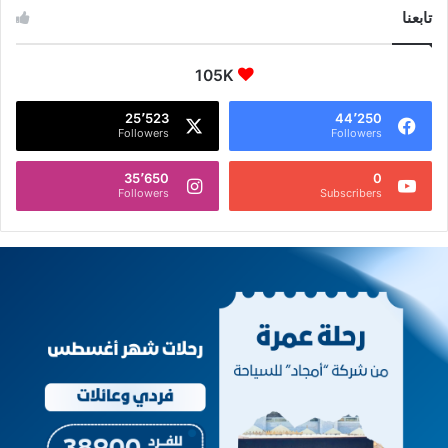
تابعنا
105K
25٬523
44٬250
Followers
Followers
35٬650
0
Followers
Subscribers