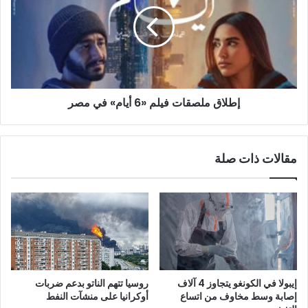
«6
أيام»
في
مصر
إطلاق ملصقات فيلم «6 أيام» في مصر
مقالات ذات صلة
إيبولا في الكونغو يتجاوز 4 آلاف
روسيا تتهم الناتو بدعم ضربات
إصابة وسط مخاوف من اتساع
أوكرانيا على منشآت النفط