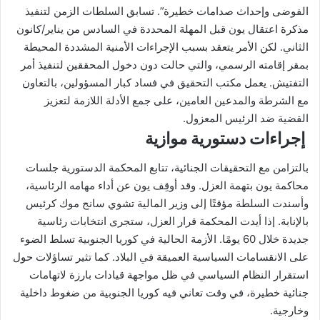
الفوضى وإحداث صدامات خطيرة”. تسابق السلطات الزمن لتنفيذ
مذكرة اعتقال يون قبل المهلة المحددة في السادس من يناير/كانون
الثاني. لكن الأمر يتعقد بسبب الإجراءات الأمنية المشددة المحيطة
بمقر إقامته الرسمي، والتي حالت دون دخول المحققين لتنفيذ أمر
التفتيش. يعمل مكتب التحقيق في فساد كبار المسؤولين، بالتعاون
مع الشرطة والمدعين العامين، على جمع الأدلة اللازمة لتعزيز
القضية ضد الرئيس المعزول.
إجراءات دستورية موازية
بالتزامن مع التحقيقات الجنائية، تتابع المحكمة الدستورية جلسات
محاكمة يون بتهمة العزل. وقد أوقِف يون عن أداء مهامه الرئاسية،
وأسندت السلطة مؤقتًا إلى وزير المالية تشوي سانج موك كرئيس
بالإنابة. إذا أيدت المحكمة قرار العزل، ستجرى انتخابات رئاسية
جديدة خلال 60 يومًا. الأزمة الحالية في كوريا الجنوبية تسلط الضوء
على الانقسامات السياسية العميقة في البلاد. كما تثير تساؤلات حول
استقرار النظام السياسي في ظل مواجهة قيادات بارزة لاتهامات
جنائية خطيرة، في وقت تعاني فيه كوريا الجنوبية من ضغوط داخلية
وخارجية.