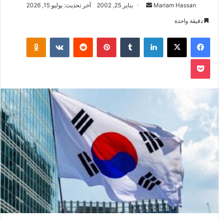
أرسل
Mariam Hassan
يناير 25, 2002
آخر تحديث: يوليو 15, 2026
بريدا
دقيقة واحدة
إلكترونيا
فيسبوك
‫X
لينكدإن
بينتيريست
klassniki
‫Pocket