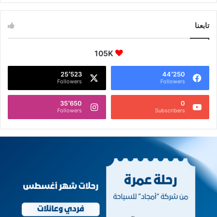
تابعنا
105K
25٬523
44٬250
Followers
Followers
35٬650
0
Followers
Subscribers