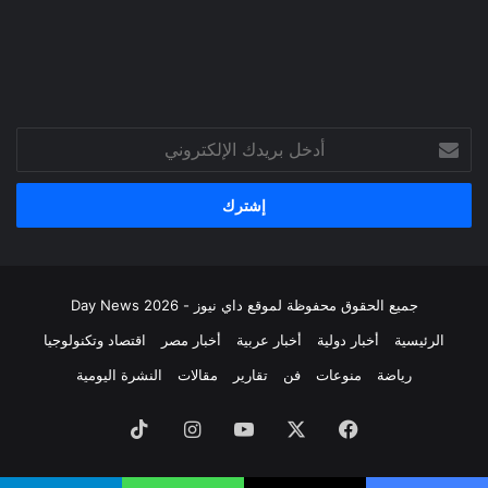
أدخل
بريدك
الإلكتروني
جميع الحقوق محفوظة لموقع داي نيوز - Day News 2026
الرئيسية
أخبار دولية
أخبار عربية
أخبار مصر
اقتصاد وتكنولوجيا
رياضة
منوعات
فن
تقارير
مقالات
النشرة اليومية
فيسبوك
‫X
‫YouTube
انستقرام
‫TikTok