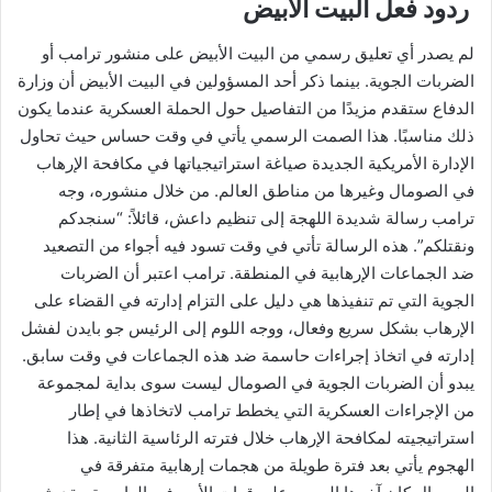
ردود فعل البيت الأبيض
لم يصدر أي تعليق رسمي من البيت الأبيض على منشور ترامب أو
الضربات الجوية. بينما ذكر أحد المسؤولين في البيت الأبيض أن وزارة
الدفاع ستقدم مزيدًا من التفاصيل حول الحملة العسكرية عندما يكون
ذلك مناسبًا. هذا الصمت الرسمي يأتي في وقت حساس حيث تحاول
الإدارة الأمريكية الجديدة صياغة استراتيجياتها في مكافحة الإرهاب
في الصومال وغيرها من مناطق العالم. من خلال منشوره، وجه
ترامب رسالة شديدة اللهجة إلى تنظيم داعش، قائلاً: “سنجدكم
ونقتلكم”. هذه الرسالة تأتي في وقت تسود فيه أجواء من التصعيد
ضد الجماعات الإرهابية في المنطقة. ترامب اعتبر أن الضربات
الجوية التي تم تنفيذها هي دليل على التزام إدارته في القضاء على
الإرهاب بشكل سريع وفعال، ووجه اللوم إلى الرئيس جو بايدن لفشل
إدارته في اتخاذ إجراءات حاسمة ضد هذه الجماعات في وقت سابق.
يبدو أن الضربات الجوية في الصومال ليست سوى بداية لمجموعة
من الإجراءات العسكرية التي يخطط ترامب لاتخاذها في إطار
استراتيجيته لمكافحة الإرهاب خلال فترته الرئاسية الثانية. هذا
الهجوم يأتي بعد فترة طويلة من هجمات إرهابية متفرقة في