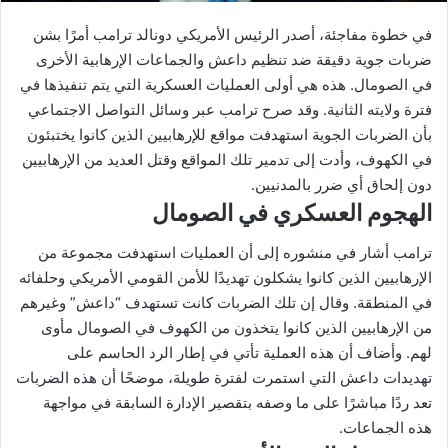
في خطوة مفاجئة، أصدر الرئيس الأمريكي دونالد ترامب أمرًا بشن
ضربات جوية دقيقة ضد تنظيم داعش والجماعات الإرهابية الأخرى
في الصومال. هذه هي أولى العمليات العسكرية التي يتم تنفيذها في
فترة ولايته الثانية. وقد صرح ترامب عبر وسائل التواصل الاجتماعي
بأن الضربات الجوية استهدفت مواقع للإرهابيين الذين كانوا يختبئون
في الكهوف، وأدت إلى تدمير تلك المواقع وقتل العديد من الإرهابيين
دون إلحاق أي ضرر بالمدنيين.
الهجوم العسكري في الصومال
ترامب أشار في منشوره إلى أن العمليات استهدفت مجموعة من
الإرهابيين الذين كانوا يشكلون تهديدًا للأمن القومي الأمريكي وحلفائه
في المنطقة. وقال إن تلك الضربات كانت تستهدف “داعش” وغيرهم
من الإرهابيين الذين كانوا يتخذون من الكهوف في الصومال مأوى
لهم. وأضاف أن هذه العملية تأتي في إطار الرد الحاسم على
تهديدات داعش التي استمرت لفترة طويلة، موضحًا أن هذه الضربات
تعد ردًا مباشرًا على ما وصفه بتقصير الإدارة السابقة في مواجهة
هذه الجماعات.