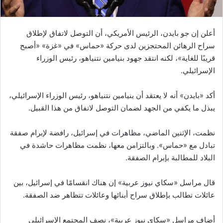
أعلن إن جو بايدن، الرئيس الأمريكي، أن التوصل لاتفاق لإطلاق
سراح الرهائن المحتجزين لدى حركة «حماس» في «غزة» «أصبح
قريبًا للغاية»، لكنه انتقد جهود بنيامين نتنياهو، رئيس الوزراء
الإسرائيلي.
أكد «بايدن» أنه لا يعتقد أن بنيامين نتنياهو، رئيس الوزراء الإسرائيلي،
يبذل ما يكفي من الجهد لضمان التوصل لاتفاق من هذا القبيل.
نظمت، الإثنين الماضي، مظاهرات في إسرائيل، رافضة لإبرام صفقة
تبادل مع «حماس». وبالتزامن معها، نظمت مظاهرات حاشدة في
البلاد للمطالبة بإبرام الصفقة.
قال مراسل «سكاي نيوز عربية» إن هناك انقسامًا في إسرائيل، بين
عائلات تطالب بإطلاق سراح أبنائها وعائلات تتظاهر ضد الصفقة.
أضاف مراسل «سكاي نيوز عربية»، نصف المجتمع الإسرائيلي