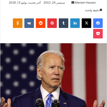
أرسل
Mariam Hassan
سبتمبر 24, 2002
آخر تحديث: يوليو 13, 2026
بريدا
دقيقة واحدة
إلكترونيا
فيسبوك
‫X
لينكدإن
بينتيريست
klassniki
‫Pocket