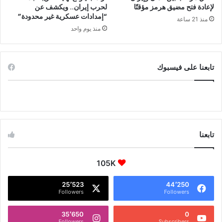
لإعادة فتح مضيق هرمز مؤقتًا
لحرب إيران.. ويكشف عن
“إمدادات عسكرية غير محدودة”
منذ 21 ساعة
منذ يوم واحد
تابعنا على فيسبوك
تابعنا
105K
25٬523
44٬250
Followers
Followers
35٬650
0
Followers
Subscribers