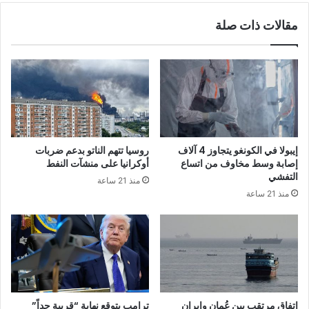
مقالات ذات صلة
إيبولا في الكونغو يتجاوز 4 آلاف
روسيا تتهم الناتو بدعم ضربات
إصابة وسط مخاوف من اتساع
أوكرانيا على منشآت النفط
التفشي
منذ 21 ساعة
منذ 21 ساعة
اتفاق مرتقب بين عُمان وإيران
ترامب يتوقع نهاية “قريبة جداً”