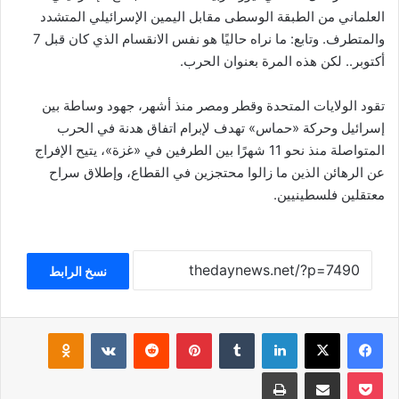
العلماني من الطبقة الوسطى مقابل اليمين الإسرائيلي المتشدد
والمتطرف. وتابع: ما نراه حاليًا هو نفس الانقسام الذي كان قبل 7
أكتوبر.. لكن هذه المرة بعنوان الحرب.
تقود الولايات المتحدة وقطر ومصر منذ أشهر، جهود وساطة بين
إسرائيل وحركة «حماس» تهدف لإبرام اتفاق هدنة في الحرب
المتواصلة منذ نحو 11 شهرًا بين الطرفين في «غزة»، يتيح الإفراج
عن الرهائن الذين ما زالوا محتجزين في القطاع، وإطلاق سراح
معتقلين فلسطينيين.
نسخ الرابط
فيسبوك
‫X
لينكدإن
بينتيريست
klassniki
‫Pocket
مشاركة عبر البريد
طباعة