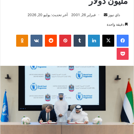
مليون دولار
أرسل
داي نيوز
فبراير 26, 2001
آخر تحديث: يوليو 20, 2026
بريدا
دقيقة واحدة
إلكترونيا
فيسبوك
‫X
لينكدإن
بينتيريست
klassniki
‫Pocket