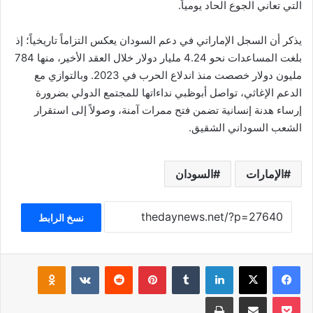
التي تعاني الجوع الحاد يومياً.
يذكر أن السجل الإماراتي في دعم السودان يعكس التزاماً تاريخياً؛ إذ
بلغت المساعدات نحو 4.24 مليار دولار خلال العقد الأخير، منها 784
مليون دولار خصصت منذ اندلاع الحرب في 2023. وبالتوازي مع
الدعم الإغاثي، تواصل أبوظبي نداءاتها للمجتمع الدولي بضرورة
إرساء هدنة إنسانية تضمن فتح ممرات آمنة، وصولاً إلى استقرار
الشعب السوداني الشقيق.
الإمارات
السودان
نسخ الرابط
فيسبوك
‫X
لينكدإن
بينتيريست
klassniki
‫Pocket
مشاركة عبر البريد
طباعة