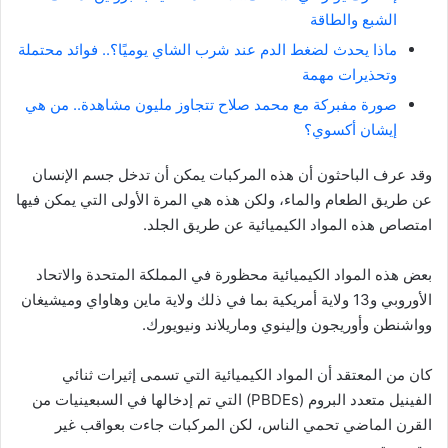
الشبع والطاقة
ماذا يحدث لضغط الدم عند شرب الشاي يوميًا؟.. فوائد محتملة
وتحذيرات مهمة
صورة مفبركة مع محمد صلاح تتجاوز مليون مشاهدة.. من هي
إيشان أكسوي؟
وقد عرف الباحثون أن هذه المركبات يمكن أن تدخل جسم الإنسان
عن طريق الطعام والماء، ولكن هذه هي المرة الأولى التي يمكن فيها
امتصاص هذه المواد الكيميائية عن طريق الجلد.
بعض هذه المواد الكيميائية محظورة في المملكة المتحدة والاتحاد
الأوروبي و13 ولاية أمريكية بما في ذلك ولاية ماين وهاواي وميشيغان
وواشنطن وأوريجون وإلينوي وماريلاند ونيويورك.
كان من المعتقد أن المواد الكيميائية التي تسمى إثيرات ثنائي
الفينيل متعدد البروم (PBDEs) التي تم إدخالها في السبعينيات من
القرن الماضي تحمي الناس، لكن المركبات جاءت بعواقب غير