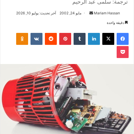
ترجمة: سلمى عبد الرحيم
أرسل
Mariam Hassan
مايو 24, 2002
آخر تحديث: يوليو 10, 2026
بريدا
دقيقة واحدة
إلكترونيا
فيسبوك
‫X
لينكدإن
بينتيريست
klassniki
‫Pocket