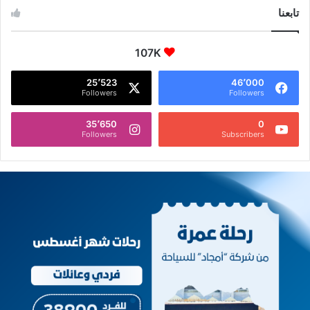
تابعنا
107K
25٬523
46٬000
Followers
Followers
35٬650
0
Followers
Subscribers