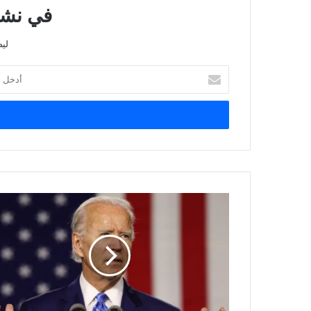
في نشرت
لي
أدخل
بريدك
الإلكتروني
«بايدن»
يعترف:
«نتنياهو»
لا
يفعل
ما
يكفي
لدفع