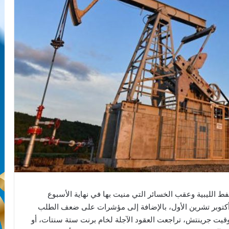
ط الليبية وعقب الخسائر التي منيت بها في نهاية الأسبوع
 أكتوبر تشرين الأول، بالإضافة إلى مؤشرات على ضعف الطلب
صين والولايات المتحدة. وبحلول الساعة 1419 بتوقيت جرينتش، تراجعت العقود الآجلة لخام برنت ستة سنتات، أو