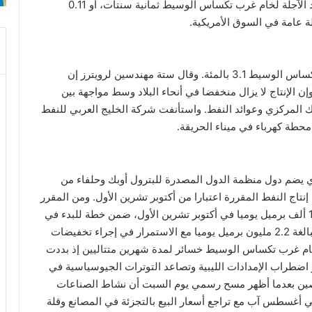
0.08 بالمئة، إلى 76.87 دولار للبرميل. وارتفعت العقود الآجلة لخام غرب تكساس الوسيط ثمانية سنتات، أو 0.11
وفي جلسة يوم الجمعة، خسر برنت 1.4 بالمئة وغرب تكساس الوسيط 3.1 بالمئة. وقال ستة مهندسين لرويترز إن
ن الإنتاج لا يزال منخفضا في أنحاء البلاد وسط مواجهة بين
 المركزي وعوائد النفط. واستأنفت شركة الخليج العربي للنفط
ي يضم دول منظمة الدول المصدرة للبترول أوبك وحلفاء من
تاج النفط المقررة اعتبارا من أكتوبر تشرين الأول. ومن المقرر
أن تزيد ثماني دول أعضاء في أوبك+ إنتاجها بمقدار 180 ألف برميل يوميا في أكتوبر تشرين الأول، ضمن خطة للبدء في
الإلغاء التدريجي لأحدث شريحة من تخفيضات الإنتاج البالغة 2.2 مليون برميل يوميا مع الاستمرار في إجراء تخفيضات
كل من خام برنت وخام غرب تكساس الوسيط خسائر لمدة شهرين متتاليين إذ بددت
ر اضطراب الإمدادات الليبية وتصاعد التوترات الجيوسياسية في
لصين بعدما أظهر مسح رسمي يوم السبت أن نشاط الصناعات
 أغسطس آب مع تراجع أسعار البيع بالتجزئة في المصانع وقلة