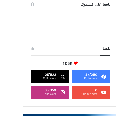
تابعنا على فيسبوك
تابعنا
105K
25٬523
44٬250
Followers
Followers
35٬650
0
Followers
Subscribers