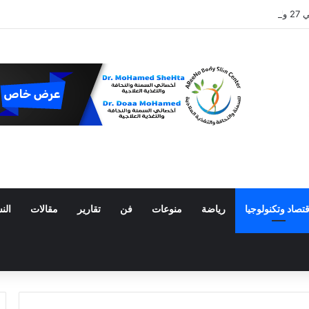
 المكسيك
قتصاد وتكنولوجيا
رياضة
منوعات
فن
تقارير
مقالات
الن