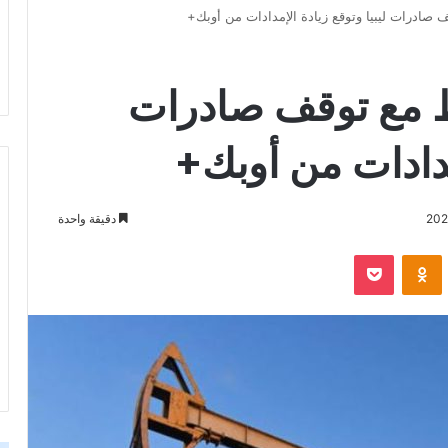
 صادرات ليبيا وتوقع زيادة الإمدادات من أوبك+
ط مع توقف صادرات
إمدادات من أوبك+
دقيقة واحدة
‫Pocket
Odnoklassniki