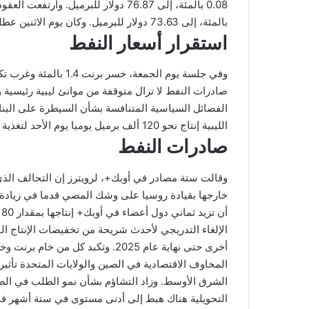
بالمئة، إلى 73.63 دولار للبرميل. وكان يوم الاثنين عطلة عامة في السوق الأمريكية.
استقرار أسعار النفط
صادرات النفط لا تزال متوقفة من موانئ ليبية رئيسية وإ
الفصائل السياسية المتنافسة بشأن السيطرة على البنك
الليبية إنتاج نحو 120 ألف برميل يوميا يوم الأحد لتغذية محطة كهرباء في ميناء الحريقة.
صادرات النفط
وقالت ستة مصادر في أوبك+، لرويترز إن التحالف الذ
خارجها بقيادة روسيا على وشك المضي قدما في زيادة إن
أخرى حتى نهاية عام 2025. وتكبد 
المخاوف الاقتصادية في الصين والولايات المتحدة تأثي
الشرق الأوسط. وزاد التشاؤم بشأن نمو الطلب في ا
التحويلية هناك هبط إلى أدنى مستوى في ستة أشهر في