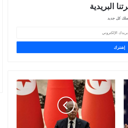
نا البريدية
صلك كل جديد
تصاعد
التوتر
في
تونس
مع
اعتقال
مرشح
واستبعاد