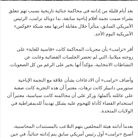
بعد أيام قليلة من إدانته في محاكمة جنائية تاريخية بسبب تهم تتعلق
بشراء صمت نجمة أفلام إباحية سابقة، بدا دونالد ترامب، الرئيس
الأمريكي السابق، متأثراً خلال مقابلة أجرتها معه شبكة «فوكس»
الأمريكية اليوم الأحد.
أقر «ترامب» بأن مجريات المحاكمة كانت «قاسية للغاية» على
زوجته ميلانيا، التي لم تحضر الجلسات القضائية وغابت عن
النشاطات الانتخابية، مؤكداً أنها بخير على الرغم من كل الصعوبات.
وأضاف «ترامب» أن الادعاءات بشأن علاقة مع النجمة الإباحية
ستورمي دانييلز كانت ترهات، معتبراً أن هذه التجربة كانت صعبة
على عائلته بأكملها. وركز على أن محاكمته كانت سياسية، معتبراً أن
استخدام القضاء كأداة للهجوم عليه يشكل تهديداً للديمقراطية في
الولايات المتحدة.
بعدما أدانته هيئة المحلفين بتهم التلاعب بالمستندات المحاسبية،
أصبح «ترامب» أول رئيس أمريكي سابق يتم إدانته جنائياً، في حين