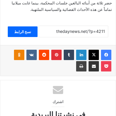
حضر ثلاثة من أبنائه البالغين جلسات المحكمة، بينما غابت ميلانيا
تماماً عن هذه الأحداث القضائية والسياسية الملتهبة.
نسخ الرابط
فيسبوك
‫X
لينكدإن
بينتيريست
klassniki
‫Pocket
مشاركة عبر البريد
طباعة
اشترك
في نشرتنا البريدية