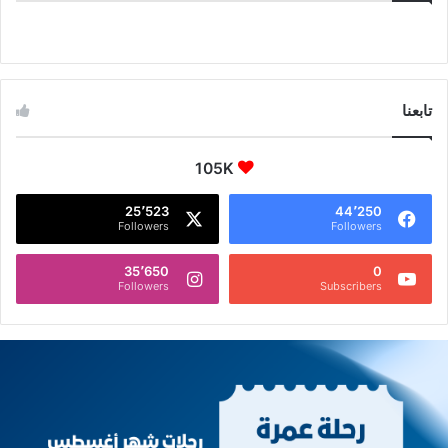
تابعنا
105K
25٬523
44٬250
Followers
Followers
35٬650
0
Followers
Subscribers