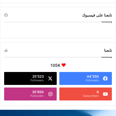
تابعنا على فيسبوك
تابعنا
105K
25٬523
44٬250
Followers
Followers
35٬650
0
Followers
Subscribers