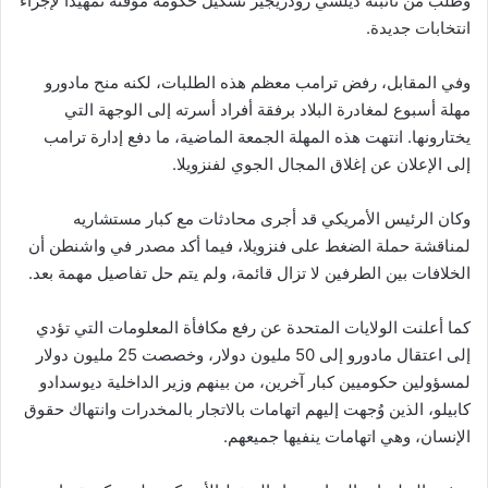
وطلب من نائبته ديلسي رودريجيز تشكيل حكومة مؤقتة تمهيدًا لإجراء
انتخابات جديدة.
وفي المقابل، رفض ترامب معظم هذه الطلبات، لكنه منح مادورو
مهلة أسبوع لمغادرة البلاد برفقة أفراد أسرته إلى الوجهة التي
يختارونها. انتهت هذه المهلة الجمعة الماضية، ما دفع إدارة ترامب
إلى الإعلان عن إغلاق المجال الجوي لفنزويلا.
وكان الرئيس الأمريكي قد أجرى محادثات مع كبار مستشاريه
لمناقشة حملة الضغط على فنزويلا، فيما أكد مصدر في واشنطن أن
الخلافات بين الطرفين لا تزال قائمة، ولم يتم حل تفاصيل مهمة بعد.
كما أعلنت الولايات المتحدة عن رفع مكافأة المعلومات التي تؤدي
إلى اعتقال مادورو إلى 50 مليون دولار، وخصصت 25 مليون دولار
لمسؤولين حكوميين كبار آخرين، من بينهم وزير الداخلية ديوسدادو
كابيلو، الذين وُجهت إليهم اتهامات بالاتجار بالمخدرات وانتهاك حقوق
الإنسان، وهي اتهامات ينفيها جميعهم.