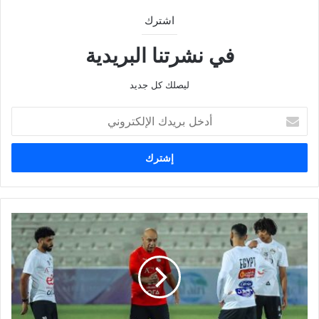
اشترك
في نشرتنا البريدية
ليصلك كل جديد
أدخل
بريدك
الإلكتروني
فيفا
يضع
حسام
حسن
في
موقف
صعب