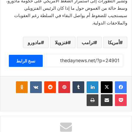
وتشير التطورات إلى استمرار الضغط الأمريكي على حكومة مادورو،
وسط حالة من الغموض حول ما إذا كان الرئيس الفنزويلي
سيستجيب للضغوط أم يواصل البقاء في السلطة رغم العقوبات
والملاحقات الدولية.
أمريكا
ترامب
فنزويلا
مادورو
نسخ الرابط
فيسبوك
‫X
لينكدإن
بينتيريست
klassniki
‫Pocket
مشاركة عبر البريد
طباعة