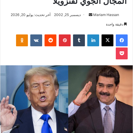
المجال الجوي لفنزويلا
أرسل
Mariam Hassan
ديسمبر 25, 2002
آخر تحديث: يوليو 20, 2026
بريدا
دقيقة واحدة
إلكترونيا
فيسبوك
‫X
لينكدإن
بينتيريست
klassniki
‫Pocket