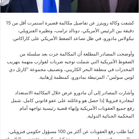
كشفت وكالة رويترز عن تفاصيل مكالمة قصيرة استمرت أقل من 15
دقيقة بين الرئيس الأمريكي، دونالد ترامب، ونظيره الفنزويلي،
نيكولاس مادورو، في ظل تصاعد الضغط الأمريكي على كاراكاس.
وأوضحت المصادر المطلعة أن المكالمة جرت بعد سلسلة من
الضغوط الأمريكية التي شملت توجيه ضربات لقوارب متهمة بتهريب
المخدرات في منطقة البحر الكاريبي، وتصنيف مجموعة “كارتل دي
لوس سولس”، المرتبطة بمادورو، كمنظمة إرهابية.
وأشارت المصادر إلى أن مادورو عرض خلال المكالمة الاستعداد
لمغادرة فنزويلا إذا حصل هو وعائلته على عفو قانوني كامل، شمل
رفع جميع العقوبات الأمريكية وإنهاء قضية رئيسية تواجهه أمام
المحكمة الجنائية الدولية.
كما طلب رفع العقوبات عن أكثر من 100 مسؤول حكومي فنزويلي،