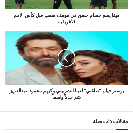
قبل
كأس
فيفا يضع حسام حسن في موقف صعب قبل كأس الأمم
الأمم
الأفريقية
الأفريقية
بوستر
فيلم
"طلقني"
لدينا
الشربيني
وكريم
محمود
عبدالعزيز
يثير
بوستر فيلم "طلقني" لدينا الشربيني وكريم محمود عبدالعزيز
جدلاً
واسعاً
يثير جدلاً واسعاً
مقالات ذات صلة