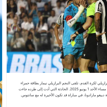
 ضمن الجولة 11 من الدوري البرازيلي لكرة القدم، تلقى النجم البرازيلي نيمار بطاقة حمراء
خلال خسارة فريقه سانتوس أمام بوتافوغو بنتيجة 1-0، مساء الأحد 1 يونيو 2025. الحادثة التي أدت إلى طرده جاءت
ة دييغو مارادونا، في مباراة قد تكون الأخيرة له مع سانتوس.