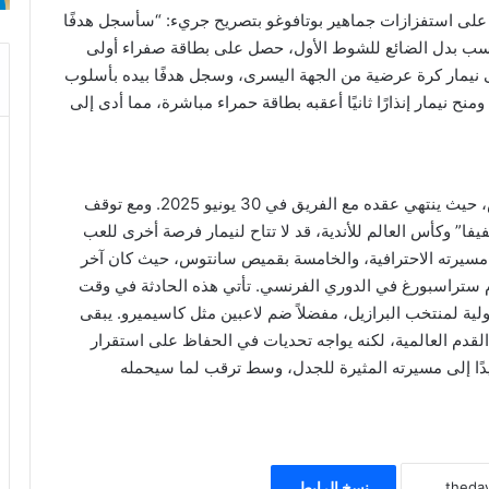
 على استفزازات جماهير بوتافوغو بتصريح جريء: “سأسجل هدفًا
حتسب بدل الضائع للشوط الأول، حصل على بطاقة صفراء أولى
ى نيمار كرة عرضية من الجهة اليسرى، وسجل هدفًا بيده بأسلوب
ح نيمار إنذارًا ثانيًا أعقبه بطاقة حمراء مباشرة، مما أدى إلى
قد تكون هذه المباراة الظهور الأخير لنيمار مع سانتوس، حيث ينتهي عقده مع الفريق في 30 يونيو 2025. ومع توقف
دة مباريات “الفيفا” وكأس العالم للأندية، قد لا تتاح لنيمار فرصة أخرى للعب
ق. يُذكر أن هذه البطاقة الحمراء هي الـ16 في مسيرته الاحترافية، والخامسة بقميص سانتوس، حيث كان آخر
ان جيرمان أمام ستراسبورغ في الدوري الفرنسي. تأتي هذه الحادثة في وقت
ولية لمنتخب البرازيل، مفضلاً ضم لاعبين مثل كاسيميرو. يبقى
 القدم العالمية، لكنه يواجه تحديات في الحفاظ على استقرار
يدًا إلى مسيرته المثيرة للجدل، وسط ترقب لما سيحمله
نسخ الرابط