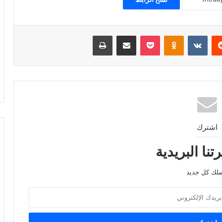
ريست
Odnoklassniki
‫Pocket
مشاركة عبر البريد
طباعة
اشترك
نا البريدية
صلك كل جديد