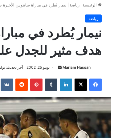
الرئيسية
|
رياضة
|
نيمار يُطرد في مباراة سانتوس الأخيرة ب
رياضة
نيمار يُطرد في مبارا
هدف مثير للجدل على
أرسل
Mariam Hassan
يونيو 25, 2002
آخر تحديث: يوليو 18, 26
بريدا
فيسبوك
‫X
لينكدإن
بينتيريست
إلكترونيا