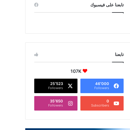
تابعنا على فيسبوك
تابعنا
107K
25٬523
46٬000
Followers
Followers
35٬650
0
Followers
Subscribers