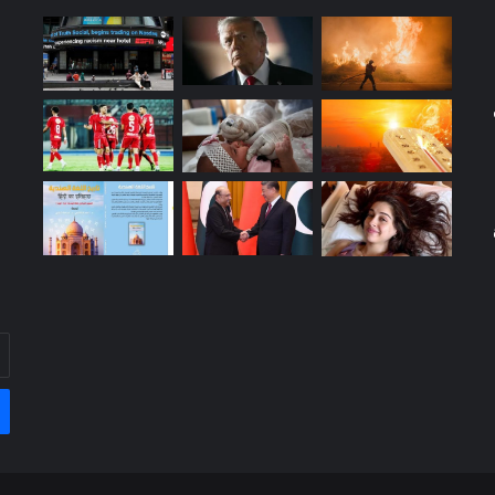
أد
بر
ال