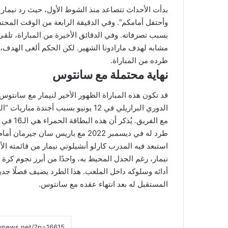
بدأت الأحداث تتصاعد منذ الشوط الأول، حيث رد نيمار
وأحتفل أمامكم”. وفي الدقيقة الرابعة من الوقت الم
بسبب تصرفاته. وفي الدقائق الأخيرة من المباراة، تلق
مشابه لهدف مارادونا الشهير. لكن الحكم ألغى الهدف، ومن
طرده من المباراة.
نهاية محتملة مع سانتوس
الدوري البرازيلي في 12 يونيو بسبب أجن
مع الفري
طرد له في ديسمبر 2022 مع باريس س
استبعد فيه المدرب كارلو أنشيلوتي نيمار من قائمته الأ
نيمار، رغم الجدل المحيط به، واحدًا من أبرز نجوم كرة
أدائه وسلوكه داخل الملعب. هذا الطرد يضيف فصلًا جد
المستقبل له بعد انتهاء عقده مع سانتوس.