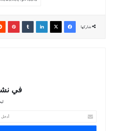
فيسبوك
‫X
لينكدإن
بينتي
شاركها
في نشرت
لي
أدخل
بريدك
الإلكتروني