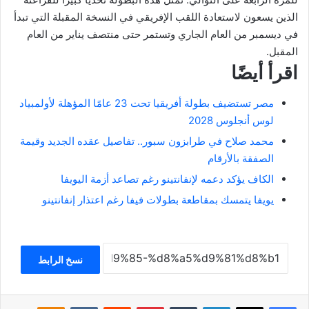
الذين يسعون لاستعادة اللقب الإفريقي في النسخة المقبلة التي تبدأ
في ديسمبر من العام الجاري وتستمر حتى منتصف يناير من العام
المقبل.
اقرأ أيضًا
مصر تستضيف بطولة أفريقيا تحت 23 عامًا المؤهلة لأولمبياد
لوس أنجلوس 2028
محمد صلاح في طرابزون سبور.. تفاصيل عقده الجديد وقيمة
الصفقة بالأرقام
الكاف يؤكد دعمه لإنفانتينو رغم تصاعد أزمة اليويفا
يويفا يتمسك بمقاطعة بطولات فيفا رغم اعتذار إنفانتينو
نسخ الرابط
فيسبوك
‫X
لينكدإن
بينتيريست
klassniki