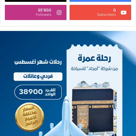
35٬650
0
Followers
Subscribers