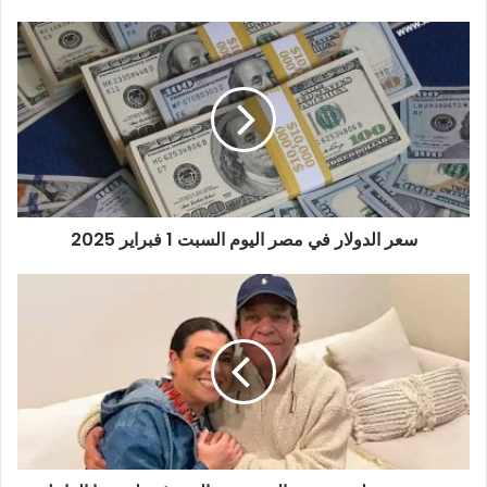
سعر
الدولار
في
مصر
اليوم
السبت
1
فبراير
2025
سعر الدولار في مصر اليوم السبت 1 فبراير 2025
نشوى
مصطفى
تتصدر
التريند
برسالة
مؤثرة
لزوجها
الراحل