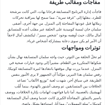
مفاجآت ومقالب طريفة
فاجأت إدارة البرنامج المتسابقة فرحانا بهات، التي كانت مرشحة
للطرد، بنقلها إلى “غرفة سرية”، مما سمح لها بمراقبة تحركات
زملائها قبل عودتها المفاجئة إلى المنزل. من جهة أخرى، أضفى
سلمان خان لمسة كوميدية على الحلقة عبر مقلب أعده للمتسابق
أمال مالك، حيث أوهمه بوجود “شخص مميز”، ليكتشف أمال لاحقاً
أن الأمر لم يكن سوى دعابة بمشاركة أشخاص غرباء.
توترات ومواجهات
لم تخلُ الحلقة من التوتر، حيث واجه سلمان المتسابقة نهال بشأن
شكواها المتكررة من الطعام، مشيراً إلى وجود خيارات صحية في
المنزل. عندما بررت نهال موقفها بانتقادها لنبرة المتسابقة كونيكا،
رفض سلمان هذا التبرير، مؤكداً أن الجمهور لا يرى الأمور بنفس
الطريقة. في سياق آخر، شهدت لعبة “توزيع الألقاب” تصاعد
الخلافات بين المتسابقين. تم وصف أشنور بالهدوء، بينما لُقّب
أبهيشيك بالعصبية. أما تانيا فواجهت اتهامات بإثارة الخلافات، ووصف
باسير بالتملق. المفاجأة الكبرى كانت عندما وصف أمال المتسابقة
كونيكا بـ”سلة المهملات”، مما أثار استياءها بشكل واضح.