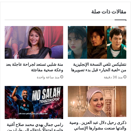
مقالات ذات صلة
نتفليكس تلغي النسخة الإنجليزية
منة شلبي تستعد لجراحة عاجلة بعد
من «لعبة الحبار» قبل بدء تصويرها
وعكة صحية مفاجئة
منذ 36 دقيقة
منذ ساعة واحدة
ذكرى رحيل دلال عبد العزيز.. وصية
رامي جمال يهدي محمد صلاح أغنية
والدتها صنعت مشوارها الإنساني
خاصة احتفالًا بانتقاله إلى طرابزون