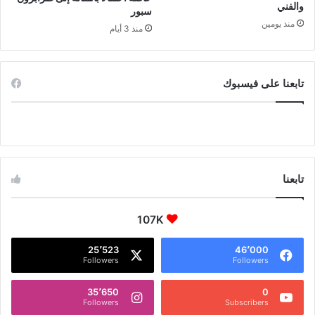
والفني
سبور
منذ يومين
منذ 3 أيام
تابعنا على فيسبوك
تابعنا
107K
25٬523
46٬000
Followers
Followers
35٬650
0
Followers
Subscribers