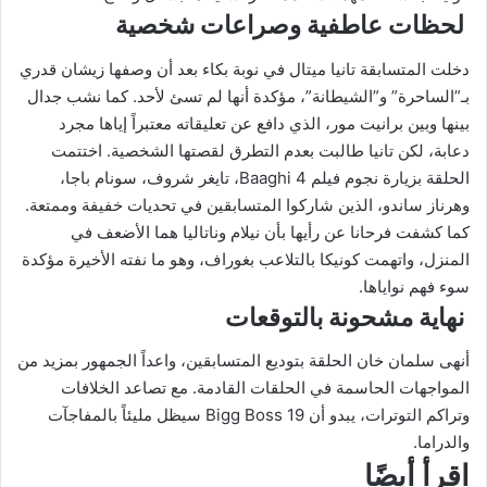
لحظات عاطفية وصراعات شخصية
دخلت المتسابقة تانيا ميتال في نوبة بكاء بعد أن وصفها زيشان قدري
بـ”الساحرة” و”الشيطانة”، مؤكدة أنها لم تسئ لأحد. كما نشب جدال
بينها وبين برانيت مور، الذي دافع عن تعليقاته معتبراً إياها مجرد
دعابة، لكن تانيا طالبت بعدم التطرق لقصتها الشخصية. اختتمت
الحلقة بزيارة نجوم فيلم Baaghi 4، تايغر شروف، سونام باجا،
وهرناز ساندو، الذين شاركوا المتسابقين في تحديات خفيفة وممتعة.
كما كشفت فرحانا عن رأيها بأن نيلام وناتاليا هما الأضعف في
المنزل، واتهمت كونيكا بالتلاعب بغوراف، وهو ما نفته الأخيرة مؤكدة
سوء فهم نواياها.
نهاية مشحونة بالتوقعات
أنهى سلمان خان الحلقة بتوديع المتسابقين، واعداً الجمهور بمزيد من
المواجهات الحاسمة في الحلقات القادمة. مع تصاعد الخلافات
وتراكم التوترات، يبدو أن Bigg Boss 19 سيظل مليئاً بالمفاجآت
والدراما.
اقرأ أيضًا