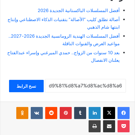
أفضل المسلسلات الباكستانية الجديدة 2026
أصالة تطلق كليب “الأصالة” بتقنيات الذكاء الاصطناعي وإنتاج
ابنتها شام الذهبي
أفضل المسلسلات الهندية الرومانسية الجديدة 2026-2027..
مواعيد العرض والقنوات الناقلة
بعد 10 سنوات من الزواج.. حمدي الميرغني وإسراء عبدالفتاح
يعلنان الانفصال
نسخ الرابط
فيسبوك
‫X
لينكدإن
بينتيريست
klassniki
‫Pocket
مشاركة عبر البريد
طباعة