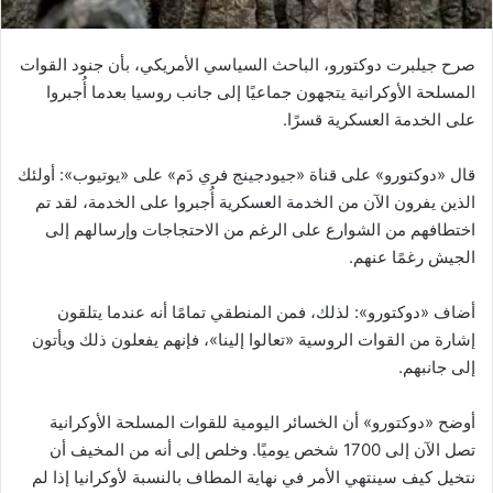
صرح جيلبرت دوكتورو، الباحث السياسي الأمريكي، بأن جنود القوات
المسلحة الأوكرانية يتجهون جماعيًا إلى جانب روسيا بعدما أُجبروا
على الخدمة العسكرية قسرًا.
قال «دوكتورو» على قناة «جيودجينج فري دَم» على «يوتيوب»: أولئك
الذين يفرون الآن من الخدمة العسكرية أُجبروا على الخدمة، لقد تم
اختطافهم من الشوارع على الرغم من الاحتجاجات وإرسالهم إلى
الجيش رغمًا عنهم.
أضاف «دوكتورو»: لذلك، فمن المنطقي تمامًا أنه عندما يتلقون
إشارة من القوات الروسية «تعالوا إلينا»، فإنهم يفعلون ذلك ويأتون
إلى جانبهم.
أوضح «دوكتورو» أن الخسائر اليومية للقوات المسلحة الأوكرانية
تصل الآن إلى 1700 شخص يوميًا. وخلص إلى أنه من المخيف أن
نتخيل كيف سينتهي الأمر في نهاية المطاف بالنسبة لأوكرانيا إذا لم