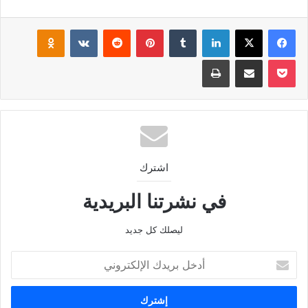
فيسبوك
‫X
لينكدإن
بينتيريست
klassniki
‫Pocket
مشاركة عبر البريد
طباعة
اشترك
في نشرتنا البريدية
ليصلك كل جديد
أدخل
بريدك
الإلكتروني