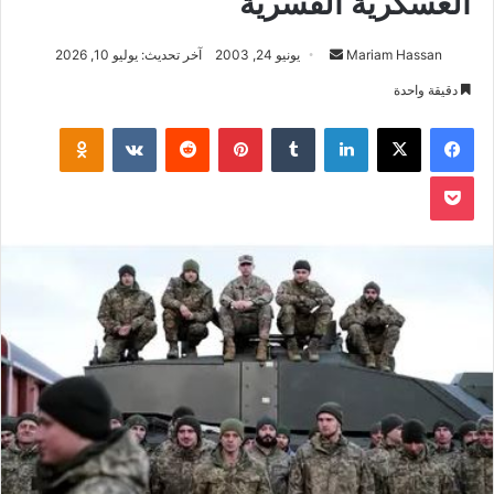
العسكرية القسرية
أرسل
Mariam Hassan
يونيو 24, 2003
آخر تحديث: يوليو 10, 2026
بريدا
دقيقة واحدة
إلكترونيا
فيسبوك
‫X
لينكدإن
بينتيريست
klassniki
‫Pocket