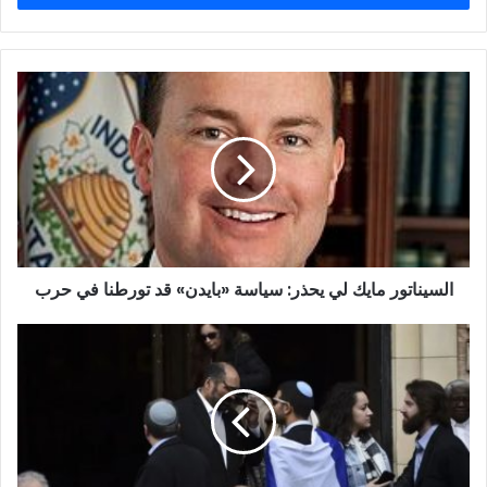
السيناتور
مايك
لي
يحذر:
سياسة
«بايدن»
قد
تورطنا
في
السيناتور مايك لي يحذر: سياسة «بايدن» قد تورطنا في حرب
حرب
استطلاع
مركز
القدس:
آراء
اليهود
الأمريكيين
حول