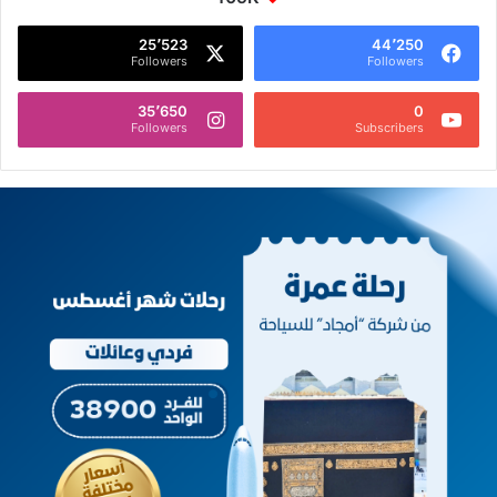
25٬523
44٬250
Followers
Followers
35٬650
0
Followers
Subscribers