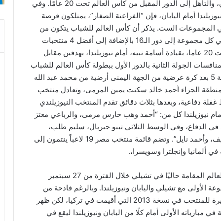
الاحتكام لفارق الأهداف، ما قد يمنح مصر المركز الثاني، والتأهل إلى الدور المقبل من كأس العالم تحت 20 عامًا. وفي
زيلندا أمام اليابان، فإن “الفراعنة الصغار”، يمتلكون فرصة
كز الثالث في المجموعات الست. يذكر أن كأس العالم للشباب يتكون من
24 منتخبا مقسمين على 6 مجموعات، ليتأهل أول وثاني كل مجموعة إلى دور الـ16 بالإضافة إلى أفضل 4 منتخبات
للشباب تحت 20 عاما، بقيادة أسامة نبيه، أمام نيوزيلندا، بهدفين مقابل
فسات الجولة الثانية بالدور الأول ببطولة كأس العالم للشباب
المقامة حاليا في تشيلى. تقدم منتخب مصر في الدقيقة 5 بعد كرة عرضية من الجهة اليمنى أرضية من محمد عبد الله
 منطقة الجزاء أحمد خالد سكنت يمين المرمى، وتعادل منتخب
 سميث وسط غفلة دفاعية، وبعدها بثلاث دقائق تقدم المنتخب النيوزيلندي
 نيوزيلندا كل من: “أحمد وهب حارس مرمى، والرباعي معتز
ي الدفاع، وفي الوسط الثلاثي تيبو جبريال، سليم طلب،
وأحمد كاباكا، وثلاثي الهجوم محمد عبد الله، مؤمن شريف، وأحمد نايل”. وتضم قائمة منتخب مصر 19 لاعباً ينتمون إلى
وسوف يشارك منتخب مصر للشباب في بطولة كأس العالم المقامة حاليًا في تشيلي خلال الفترة من 27 سبتمبر
يقع في المجموعة الأولى مع تشيلي واليابان ونيوزيلندا. وبالرغم فادحة من
الغياب 12 عامًا عن البطولة، حيث كانت المشاركة الأخيرة للمنتخب في نسخة 2013 التي أقيمت في تركيا، لكن ظهر
بارياته الأولى أمام كلًا من اليابان ونيوزيلندا ليقع في