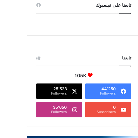
تابعنا على فيسبوك
تابعنا
105K
25٬523
44٬250
Followers
Followers
35٬650
0
Followers
Subscribers