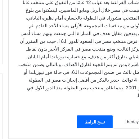
المركز الأخيرة في مجموعته. كانت البداية بعدما تمكن شباب الفراعنة بعد غياب 12 عامًا من التفوق على منتخب غانا
بطولة أفريقيا تحت 20 سنة التي أقيمت في مصر خلال أبريل ومايو الماضيين، ليتمكنوا من بلوغ
أ المنتخب مشوراه في البطولة بالخسارة أمام نظيره الياباني،
أولى من منافسات المجموعة الأولى مساء الأحد القادم. ثم
دي بهدفين مقابل هدف في المباراة التي جمعت بينهم مساء أمس
الثلاثاء ضمن الجولة الجولة الثانية. وبهذه النتائج تصعب فرص منتخب مصر في الصعود للدور الـ16، حيث من المقرر أن
ضل 4 منتخبات أصحاب المركز الثالث، ويقع منتخب مصر في المركز الأخير بدون نقاط.
تشيلي بفارق أكثر من هدف، مع خسارة نيوزيلندا أمام اليابان،
باشرة ومن ثم يتم اللجوء لفارق الأهداف، وبالتالي يضمن منتخب
مصر التأهل كثاني المجموعة، بالإضافة إلى التأهل كأفضل ثالث من ضمن المجموعات الـ6، في حالة فوز نيوزيلندا أو
تعادلها مع اليابان في الجولة الأخيرة، حيث يتأهل أفضل 4 ثوالث. جدير بالذكر من أفضل إنجازات مصر في البطولة
الفوز بالمركز الثالث في المشاركة الثالثة في الأرجنتين 2001، بينما غادر منتخب مصر البطولة منذ الدور الأول في
نسخ الرابط