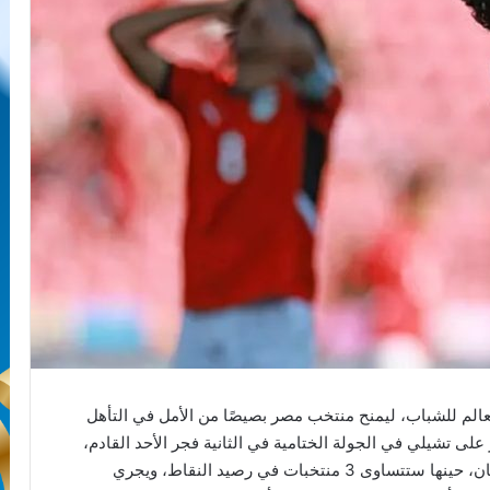
الم للشباب، ليمنح منتخب مصر بصيصًا من الأمل في التأهل
لى تشيلي في الجولة الختامية في الثانية فجر الأحد القادم،
بفارق يزيد عن هدف، بشرط خسارة نيوزيلندا أمام اليابان، حينها ستتساوى 3 منتخبات في رصيد النقاط، ويجري