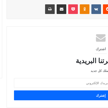
ريست
Odnoklassniki
‫Pocket
مشاركة عبر البريد
طباعة
اشترك
نا البريدية
صلك كل جديد