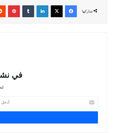
فيسبوك
‫X
لينكدإن
بينتي
شاركها
في نشرت
لي
أدخل
بريدك
الإلكتروني