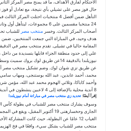
حال فوز مصر على تشيلي بأي نتيجة، مع تعادل أو فوز نيو
التأهل ضمن أفضل 4 منتخبات احتلت المر
أصحاب المركز الثالث. وخسر
منتخب مصر
هدف وحيد، في المباراة التي جمعت المنتخبين، ضمن منا
علي إلى حدود منطقة الجزاء قابلها بتسديدة من داخل
نيوزيلندا بالدقيقة 14عن طريق لوك بروك
عن طريق تزي شوان لوك. وضم تشكيل منتخب مصر أمام
محمد، أحمد عابدين، عبد الله بوستنجى، ومهاب سامي ف
8 أندية محلية بالإضافة إلى 4 لاعبين ينشطون في أندية في ألمانيا وإنجلترا وسويسرا،.
إقرأ أيضًا:
تحديد زي منتخب مصر في مباراتة أمام نيوزيلندا
الجارى وحخسارهتى 19 أكتوبر المقبل، و
منتخب مصر للشباب بشكل سيء، واقعًا في فخ الهزيمة في م