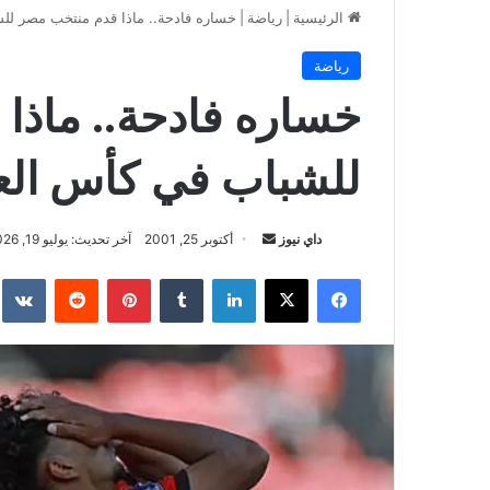
الرئيسية
|
رياضة
|
خساره فادحة.. ماذا قدم منتخب مصر للشباب في
رياضة
خساره فادحة.. ماذا
للشباب في كأس العالم بعد
أرسل
داي نيوز
أكتوبر 25, 2001
آخر تحديث: يوليو 19, 2026
بريدا
فيسبوك
‫X
لينكدإن
بينتيريست
إلكترونيا