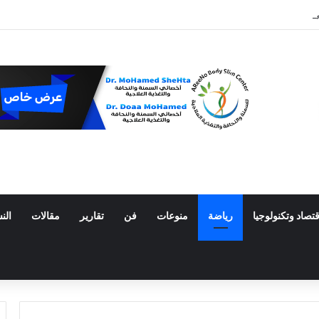
 المكسيك
قتصاد وتكنولوجيا
رياضة
منوعات
فن
تقارير
مقالات
الن