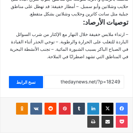
حلايب وشلاتين وأبو سمبل. – أمطار خفيفة: قد تهطل على مناطق
جبلية مثل سانت كاترين وحلايب وشلاتين بشكل متقطع.
توصيات الأرصاد:
– ارتداء ملابس خفيفة خلال النهار مع الإكثار من شرب السوائل
الباردة للتغلب على الحرارة والرطوبة. – توخي الحذر أثناء القيادة
في الصباح الباكر بسبب الشبورة المائية. – تجنب الأنشطة البحرية
في المناطق التي تشهد اضطرابًا في الملاحة.
نسخ الرابط
فيسبوك
‫X
لينكدإن
بينتيريست
klassniki
‫Pocket
مشاركة عبر البريد
طباعة