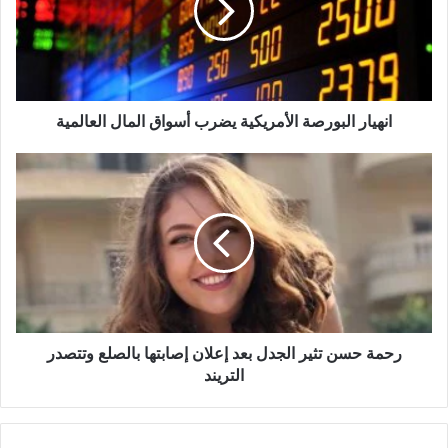
أسواق
المال
العالمية
انهيار البورصة الأمريكية يضرب أسواق المال العالمية
رحمة
حسن
تثير
الجدل
بعد
إعلان
إصابتها
بالصلع
وتتصدر
رحمة حسن تثير الجدل بعد إعلان إصابتها بالصلع وتتصدر
التريند
التريند