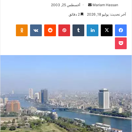
أرسل
Mariam Hassan
أغسطس 25, 2003
بريدا
آخر تحديث: يوليو 18, 2026
2 دقائق
إلكترونيا
فيسبوك
‫X
لينكدإن
بينتيريست
klassniki
‫Pocket