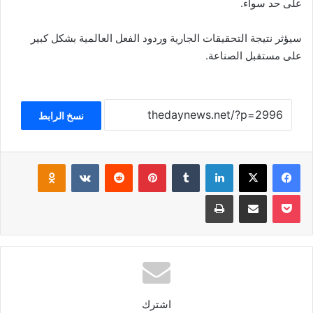
على حد سواء.
سيؤثر نتيجة التحقيقات الجارية وردود الفعل العالمية بشكل كبير
على مستقبل الصناعة.
نسخ الرابط
فيسبوك
‫X
لينكدإن
بينتيريست
klassniki
‫Pocket
مشاركة عبر البريد
طباعة
اشترك