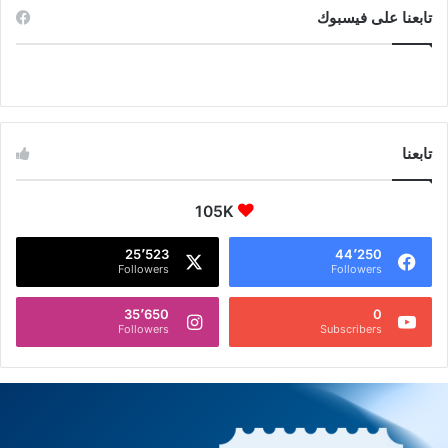
تابعنا على فيسبوك
تابعنا
105K
25٬523
44٬250
Followers
Followers
35٬650
0
Followers
Subscribers