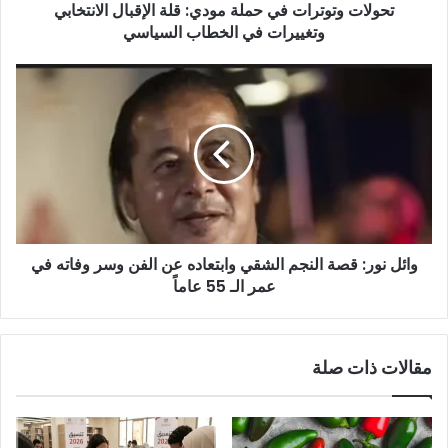
تحولات وتوترات في حملة مودي: قلة الإقبال الانتخابي
في
الخطاب
وتغييرات في الخطاب السياسي
السياسي
وائل
نور:
قصة
النجم
الشقي
وابتعاده
عن
الفن
وسر
وائل نور: قصة النجم الشقي وابتعاده عن الفن وسر وفاته في
وفاته
في
عمر الـ 55 عاماً
عمر
الـ
55
مقالات ذات صلة
عاماً