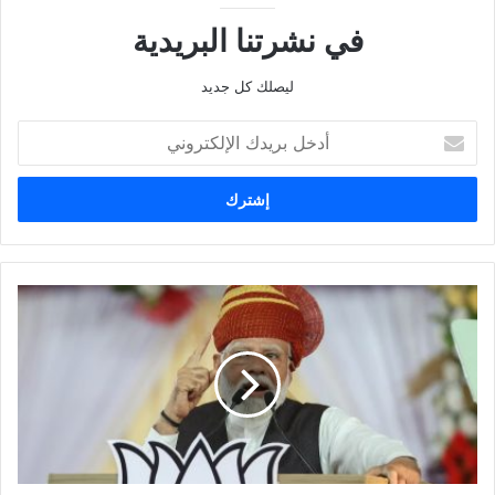
في نشرتنا البريدية
ليصلك كل جديد
أدخل
بريدك
الإلكتروني
تحولات
وتوترات
في
حملة
مودي:
قلة
الإقبال
الانتخابي
وتغييرات