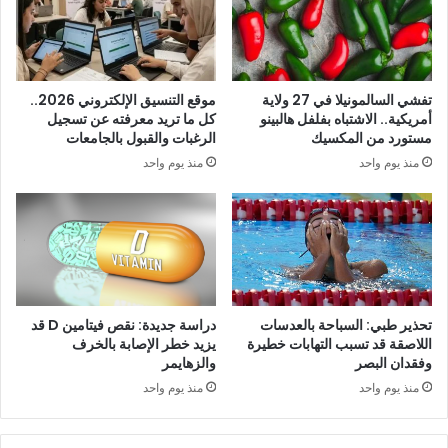
تفشي السالمونيلا في 27 ولاية
موقع التنسيق الإلكتروني 2026..
أمريكية.. الاشتباه بفلفل هالبينو
كل ما تريد معرفته عن تسجيل
مستورد من المكسيك
الرغبات والقبول بالجامعات
منذ يوم واحد
منذ يوم واحد
تحذير طبي: السباحة بالعدسات
دراسة جديدة: نقص فيتامين D قد
اللاصقة قد تسبب التهابات خطيرة
يزيد خطر الإصابة بالخرف
وفقدان البصر
والزهايمر
منذ يوم واحد
منذ يوم واحد