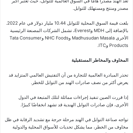
تعد الهند مصدراً هامًا في السوق العالمية للتوابل، حيث تعتبر أكبر
مصدر ومنتج ومستهلك للتوابل.
بلغت قيمة السوق المحلية للتوابل 10.44 مليار دولار في عام 2022.
بالإضافة إلى MDH وEverest، تشمل الشركات المصنعة الرئيسية
الأخرى Madhusudan Masala وNHC Foods وTata Consumer
Products وITC.
المخاوف والمخاطر المستقبلية
تحذر المبادرة العالمية للتجارة من أن التفتيش العالمي المتزايد قد
يعرض أكثر من نصف صادرات الهند من التوابل للخطر.
إذا قررت الصين تنفيذ إجراءات مماثلة لتلك المتبعة في الدول
الأخرى، فإن صادرات التوابل الهندية قد تشهد انخفاضًا كبيرًا.
تواجه صناعة التوابل في الهند مرحلة حرجة مع تشديد الرقابة في ظل
مخاوف من الخطر، مما يشكل تحديات للأسواق المحلية والدولية