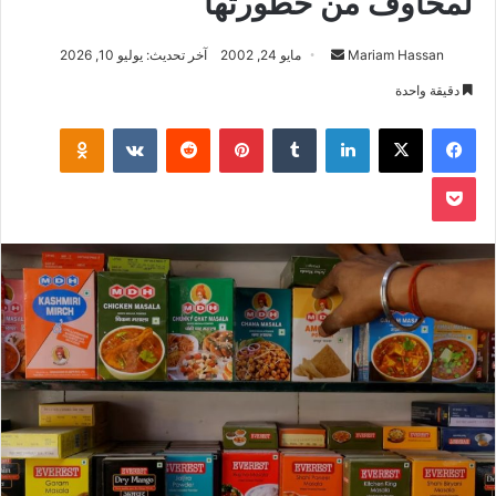
لمخاوف من خطورتها
أرسل
Mariam Hassan
مايو 24, 2002
آخر تحديث: يوليو 10, 2026
بريدا
دقيقة واحدة
إلكترونيا
فيسبوك
‫X
لينكدإن
بينتيريست
klassniki
‫Pocket