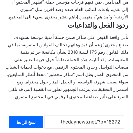
من المحامين، بمن فيهم فرحات مؤسس حملة “تطهير المجتمع”،
إلى تقديم بلاغات للنائب العام ضده وضد آخرين مثل “سوزي
الأردنية” و”مداهم”، متهمين إياهم بنشر محتوى يسيء إلى المجتمع.
ردود الفعل والتداعيات
تأتي واقعة القبض على شاكر ضمن حملة أمنية موسعة تستهدف
صناع محتوى يُزعم أن فيديوهاتهم تخالف القوانين المصرية، بما في
ذلك القانون رقم 175 لسنة 2018 بشأن مكافحة جرائم تقنية
المعلومات. وقد أثارت هذه الحملة نقاشاً حول حرية التعبير على
منصات التواصل وحدود المحتوى الرقمي، مع دعوات لحماية الشباب
من المحتوى الضار يظل اسم “شاكر محظور” محط أنظار المتابعين،
سواء بسبب شهرته الواسعة أو الجدل المثار حول محتواه. ومع
استمرار التحقيقات، يترقب الجمهور تطورات القضية التي قد تلقي
الضوء على تأثير صناعة المحتوى الرقمي في المجتمع المصري.
نسخ الرابط