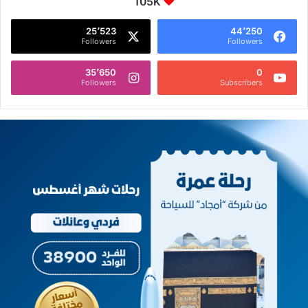
105K
25٬523
44٬250
Followers
Followers
35٬650
0
Followers
Subscribers