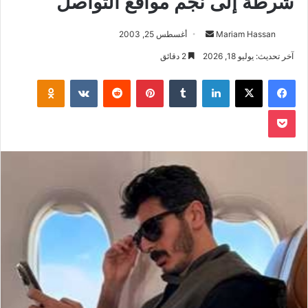
شرطة إلى نجم مواقع التواصل
أرسل
Mariam Hassan
أغسطس 25, 2003
بريدا
آخر تحديث: يوليو 18, 2026
2 دقائق
إلكترونيا
فيسبوك
‫X
لينكدإن
بينتيريست
klassniki
‫Pocket