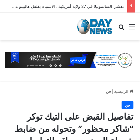
تفشي السالمونيلا في 27 ولاية أمريكية.. الاشتباه بفلفل هالبينو مستورد من المكسيك
القائمة
بحث عن
الرئيسية
|
فن
فن
تفاصيل القبض على التيك توكر
“شاكر محظور” وتحوله من ضابط