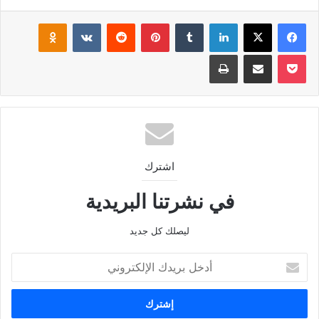
فيسبوك
‫X
لينكدإن
بينتيريست
klassniki
‫Pocket
مشاركة عبر البريد
طباعة
اشترك
في نشرتنا البريدية
ليصلك كل جديد
أدخل
بريدك
الإلكتروني