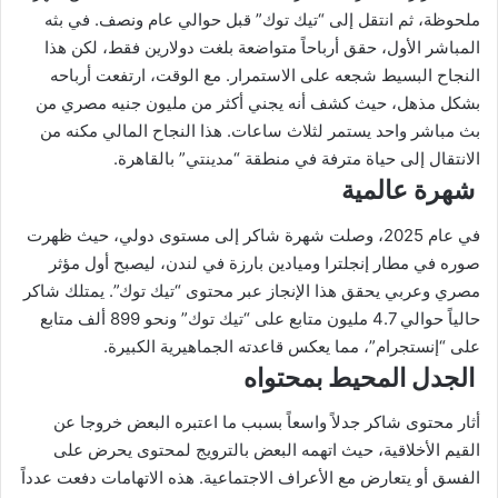
ملحوظة، ثم انتقل إلى “تيك توك” قبل حوالي عام ونصف. في بثه
المباشر الأول، حقق أرباحاً متواضعة بلغت دولارين فقط، لكن هذا
النجاح البسيط شجعه على الاستمرار. مع الوقت، ارتفعت أرباحه
بشكل مذهل، حيث كشف أنه يجني أكثر من مليون جنيه مصري من
بث مباشر واحد يستمر لثلاث ساعات. هذا النجاح المالي مكنه من
الانتقال إلى حياة مترفة في منطقة “مدينتي” بالقاهرة.
شهرة عالمية
في عام 2025، وصلت شهرة شاكر إلى مستوى دولي، حيث ظهرت
صوره في مطار إنجلترا وميادين بارزة في لندن، ليصبح أول مؤثر
مصري وعربي يحقق هذا الإنجاز عبر محتوى “تيك توك”. يمتلك شاكر
حالياً حوالي 4.7 مليون متابع على “تيك توك” ونحو 899 ألف متابع
على “إنستجرام”، مما يعكس قاعدته الجماهيرية الكبيرة.
الجدل المحيط بمحتواه
أثار محتوى شاكر جدلاً واسعاً بسبب ما اعتبره البعض خروجا عن
القيم الأخلاقية، حيث اتهمه البعض بالترويج لمحتوى يحرض على
الفسق أو يتعارض مع الأعراف الاجتماعية. هذه الاتهامات دفعت عدداً