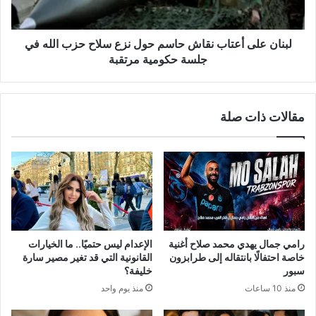
سلاح
حزب
لبنان على أعتاب نقاش حاسم حول نزع سلاح حزب الله في
الله
في
جلسة حكومية مرتقبة
جلسة
حكومية
مرتقبة
مقالات ذات صلة
رامي جمال يهدي محمد صلاح أغنية
الإعدام ليس حتميًا.. ما الخيارات
خاصة احتفالًا بانتقاله إلى طرابزون
القانونية التي قد تغير مصير سارة
سبور
خليفة؟
منذ 10 ساعات
منذ يوم واحد