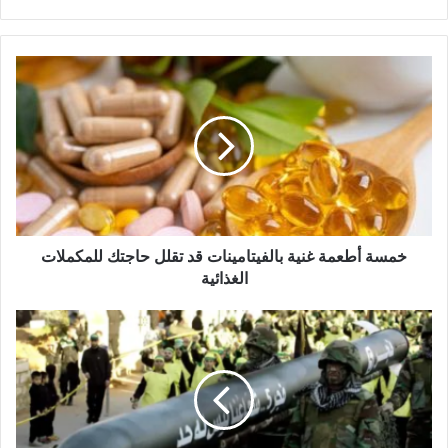
خمسة
أطعمة
غنية
بالفيتامينات
قد
تقلل
حاجتك
للمكملات
الغذائية
خمسة أطعمة غنية بالفيتامينات قد تقلل حاجتك للمكملات
الغذائية
لبنان
على
أعتاب
نقاش
حاسم
حول
نزع