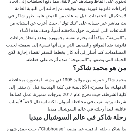
تحتوي على ألفاظ ومشاهد غير لائقة، مما دفع السلطات إلى اتخاذ
إجراءات قانونية فورية. وبعد توقيفه، تم إحالته إلى النيابة العامة
لاستكمال التحقيقات. قبل ساعات من القبض عليه، ظهر شاكر في
بث مباشر عبر حسابه على “تيك توك”، حيث أعرب عن استيائه من
الشائعات التي انتشرت حول ملاحقته أمنياً. وصف هذه الأنباء
بـ”المزيفة”، مؤكداً أنه يحترم نفسه وجمهوره، وهدد باتخاذ إجراءات
قانونية ضد المواقع والصحف التي يرى أنها تسيء إلى سمعته لجذب
المشاهدات. كما أشار إلى أنه كان يخطط للسفر لقضاء إجازة، لكن
الحملة التي وصفها بـ”الممنهجة” ضده أثرت على خططه.
من هو محمد شاكر؟
محمد شاكر حمزة، من مواليد 1995 في مدينة المنصورة بمحافظة
الدقهلية، بدأ مسيرته الأكاديمية في كلية الهندسة قبل أن ينتقل إلى
كلية الشرطة، حيث تخرج عام 2017 بدرجات متميزة. عمل كضابط
شرطة برتبة نقيب في محافظة أسوان، لكنه استقال لاحقاً لأسباب
عائلية، ليبدأ رحلته في عالم السوشيال ميديا.
رحلة شاكر في عالم السوشيال ميديا
بدأ شاكر رحلته الرقمية عبر منصة “Clubhouse”، حيث حقق شهرة