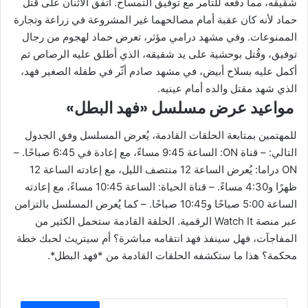
شقيقه، مما دفعه للتآمر مع توفيق التمساح. اتفق الاثنان على قتل
حماد لأنه كان عقبة أمام مصالحهما غير المشروعة في زراعة وتجارة
الممنوعات. وفي مشهد درامي مؤثر، تعرض حماد لهجوم من رجال
توفيق، وقُتل بوحشية على يد شقيقه، الذي أطلق عليه الرصاص ثم
أكمل عليه بسلاح أبيض، في مشهد صادم أثّر في طفله الصغير فهد،
الذي شهد مقتل والده أمام عينيه.
مواعيد عرض مسلسل «فهد البطل»
للمهتمين بمتابعة الحلقات القادمة، يُعرض المسلسل وفق الجدول
التالي: – قناة ON: الساعة 9:45 مساءً، مع إعادة في 6:45 صباحًا. –
ON دراما: يُعرض الساعة 12 منتصف الليل، مع إعادته الساعة 12
ظهرًا و4:30 مساءً. – قناة الحياة: الساعة 10:45 مساءً، مع إعادته
الساعة 5:00 صباحًا و10:45 صباحًا. – كما يُعرض المسلسل بالتزامن
عبر منصة Watch It الرقمية. الحلقة القادمة ستحمل الكثير من
المفاجآت، فهل سينفذ فهد انتقامه مباشرة؟ أم سيتريث لحبك خطة
محكمة؟ هذا ما ستكشفه الحلقات القادمة من *فهد البطل*.