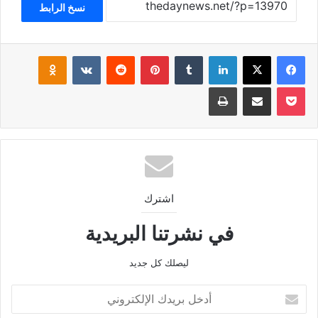
نسخ الرابط
فيسبوك
‫X
لينكدإن
بينتيريست
klassniki
‫Pocket
مشاركة عبر البريد
طباعة
اشترك
في نشرتنا البريدية
ليصلك كل جديد
أدخل
بريدك