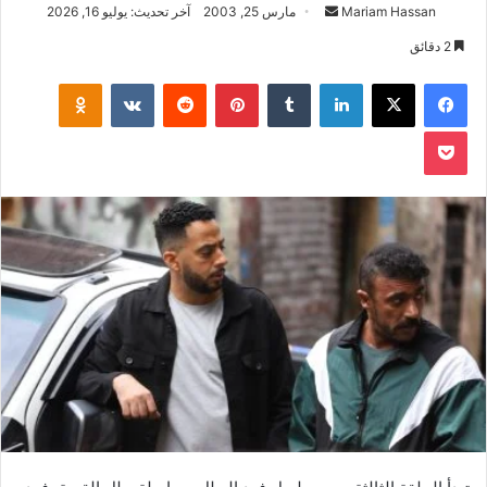
أرسل
Mariam Hassan
مارس 25, 2003
آخر تحديث: يوليو 16, 2026
بريدا
2 دقائق
إلكترونيا
فيسبوك
‫X
لينكدإن
بينتيريست
klassniki
‫Pocket