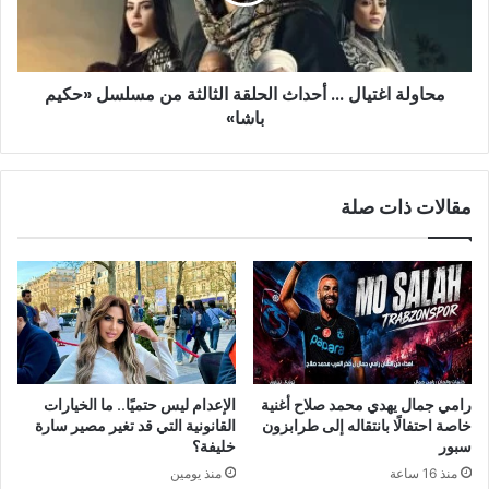
الثالثة
من
مسلسل
«حكيم
محاولة اغتيال ... أحداث الحلقة الثالثة من مسلسل «حكيم
باشا»
باشا»
مقالات ذات صلة
رامي جمال يهدي محمد صلاح أغنية
الإعدام ليس حتميًا.. ما الخيارات
خاصة احتفالًا بانتقاله إلى طرابزون
القانونية التي قد تغير مصير سارة
سبور
خليفة؟
منذ 16 ساعة
منذ يومين