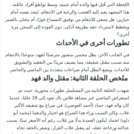
اللحظة التي قُتل فيها والده أمام عينيه، وسط تواطؤ أفراد عائلته.
هذا المشهد يعيد إليه الغضب والرغبة في الانتقام، ليجد نفسه أمام
خيارين: هل يسعى للانتقام من توفيق التمساح فورًا، أم يتحلى بالصبر
ويخطط لاسترداد حقه بطريقة أذكى، دون العودة إلى السجن مرة
أخرى؟
تطورات أخرى في الأحداث
في الجانب الآخر، يظل محسن منصور مترصدًا لفهد، متوعدًا بالانتقام
منه بسبب مقتل شقيقه، مما يضيف مزيدًا من التعقيد والتشويق
للأحداث، ويضع البطل أمام صراعات متعددة بين الماضي والحاضر.
ملخص الحلقة الثانية: مقتل والد فهد
شهدت الحلقة الثانية من المسلسل تطورات محورية، حيث تم
استعراض الماضي عبر مشاهد فلاش باك تعود إلى 28 عامًا، عندما
كان والد فهد، حماد (أحمد العوضي)، في صراع مع شقيقه الأكبر
غلاب. وكان السبب وراء هذا الصراع هو اختيار والدهما (محمد أبو
داود) لحماد ليكون العمدة بدلًا من غلاب، رغم أنه الأصغر سنًا، بسبب
عدالته ورجاحة عقله. لم يتقبل غلاب القرار، وشعر بالحقد تجاه