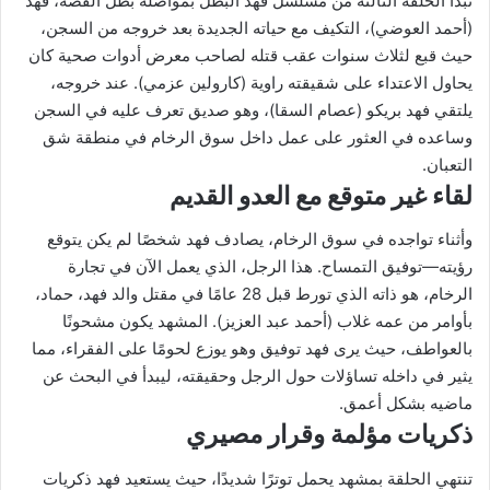
تبدأ الحلقة الثالثة من مسلسل فهد البطل بمواصلة بطل القصة، فهد
(أحمد العوضي)، التكيف مع حياته الجديدة بعد خروجه من السجن،
حيث قبع لثلاث سنوات عقب قتله لصاحب معرض أدوات صحية كان
يحاول الاعتداء على شقيقته راوية (كارولين عزمي). عند خروجه،
يلتقي فهد بريكو (عصام السقا)، وهو صديق تعرف عليه في السجن
وساعده في العثور على عمل داخل سوق الرخام في منطقة شق
التعبان.
لقاء غير متوقع مع العدو القديم
وأثناء تواجده في سوق الرخام، يصادف فهد شخصًا لم يكن يتوقع
رؤيته—توفيق التمساح. هذا الرجل، الذي يعمل الآن في تجارة
الرخام، هو ذاته الذي تورط قبل 28 عامًا في مقتل والد فهد، حماد،
بأوامر من عمه غلاب (أحمد عبد العزيز). المشهد يكون مشحونًا
بالعواطف، حيث يرى فهد توفيق وهو يوزع لحومًا على الفقراء، مما
يثير في داخله تساؤلات حول الرجل وحقيقته، ليبدأ في البحث عن
ماضيه بشكل أعمق.
ذكريات مؤلمة وقرار مصيري
تنتهي الحلقة بمشهد يحمل توترًا شديدًا، حيث يستعيد فهد ذكريات