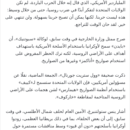
الملياردير الأمريكي، الذي قال إنه خلال الحرب الباردة، لم تكن
الولايات المتحدة لتفكر أبدًا في ضرب روسيا، حتى من خلال وسيط:
هذه ليست حربنا. لكنها يمكن أن تصبح حربنا بسهولة. ولن تنتهي على
خير. لقد حان الوقت للتراجع.
صرح ممثل وزارة الخارجية في وقت سابق، لوكالة «سبوتنيك»، أن
«بايدن» سمح لأوكرانيا باستخدام الأسلحة الأمريكية باستهداف
أهداف على الأراضي الروسية، لكنه ترك الحظر المفروض على
استخدام صواريخ «أتاكمز» وغيرها من الصواريخ.
ذكرت صحيفة «وول ستريت جورنال»، الجمعة الماضية، نقلًا عن
مسؤولين أمريكيين، فإن الولايات المتحدة ستسمح لـ«كييف»
باستخدام أنظمة الصواريخ «هيمارس» لشن هجمات على الأراضي
الروسية المتاخمة لمقاطعة «خاركوف».
أشار ينس ستولتنبرغ، الأمين العام لحلف شمال الأطلسي، في وقت
سابق، إلى أن بعض الحلفاء، بما في ذلك بريطانيا العظمى، زودوا
أوكرانيا بأسلحتهم «دون أي قيود» وسط مناقشات مستمرة حول