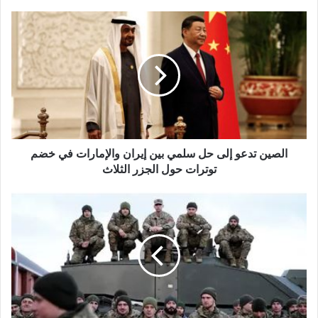
الصين
تدعو
إلى
حل
سلمي
بين
إيران
والإمارات
في
الصين تدعو إلى حل سلمي بين إيران والإمارات في خضم
خضم
توترات
توترات حول الجزر الثلاث
حول
الجزر
«دوكتورو»
الثلاث
جنود
أوكرانيون
ينضمون
لروسيا
بعد
إجبارهم
على
الخدمة