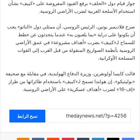
جواز قيام دول «الحلف» برفع القيود المفروضة على «كييف» بشأن
استخدام الأسلحة الغربية لضرب الأراضي الروسية.
صرح فلاديمير بوتين، الرئيس الروسي، أن ممثلي دول «الناتو» يجب
أن يكونوا على دراية «بما يلعبون به» عندما يتحدثون عن خطط
للسماح لـ«كييف» بضرب «أهداف مشروعة» في عمق الأراضي
الروسية بأنظمة الصواريخ المنقولة من قبل الغرب إلى القوات
المسلحة الأوكرانية.
قالت كايسا أولونغرين، وزيرة الدفاع الهولندية، في مقابلة مع صحيفة
«بوليتيكو»، إن هولندا تسمح لـ«كييف» باستخدام طائراتها من طراز
«إف-16» لضرب «أهداف عسكرية» على الأراضي الروسية.
نسخ الرابط
فيسبوك
‫X
لينكدإن
بينتيريست
klassniki