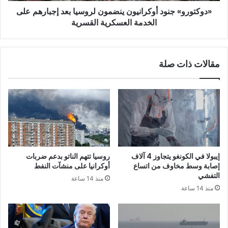
«دوكتورو» جنود أوكرانيون ينضمون لروسيا بعد إجبارهم على
العسكرية
القسرية
الخدمة العسكرية القسرية
مقالات ذات صلة
إيبولا في الكونغو يتجاوز 4 آلاف
روسيا تتهم الناتو بدعم ضربات
إصابة وسط مخاوف من اتساع
أوكرانيا على منشآت النفط
التفشي
منذ 14 ساعة
منذ 14 ساعة