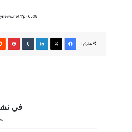
فيسبوك
‫X
لينكدإن
بينتي
شاركها
في نشرت
لي
أدخل