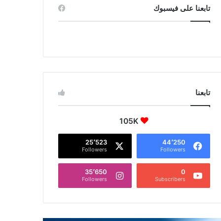
تابعنا على فيسبوك
تابعنا
105K
25٬523
44٬250
Followers
Followers
35٬650
0
Followers
Subscribers