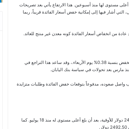
أعلى مستوى لها منذ أسبوعين. هذا الارتفاع يأتي بعد تصريحات
التي أشار فيها إلى إمكانية خفض أسعار الفائدة قريباً، ربما
ادة من انخفاض أسعار الفائدة كونه معدن غير منتج للعائد.
تزامن ارتفاع الذهب مع تراجع الدولار الأمريكي، الذي انخفض بنسبة 0.38% يوم الأربعاء.، وقد ساعد هذا التراجع في
نذ مارس بعد تحولات في سياسة بنك اليابان.
ب واصل صعوده، مدفوعاً بتوقعات خفض الفائدة وطلبات متزايدة
في المعاملات الفورية، استقر سعر الذهب عند 2448.38 دولار للأوقية، بعد أن بلغ أعلى مستوى له منذ 18 يوليو. كما