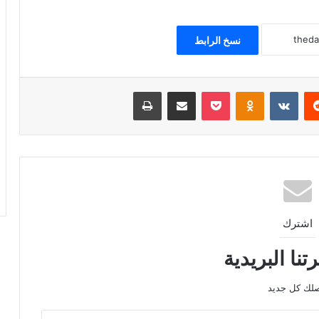
نسخ الرابط
ريست
Odnoklassniki
‫Pocket
مشاركة عبر البريد
طباعة
اشترك
نا البريدية
صلك كل جديد