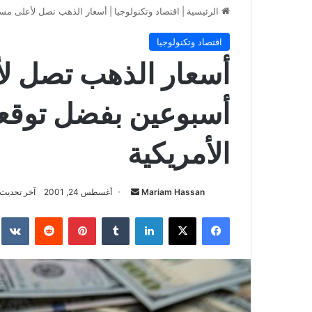
الرئيسية
|
اقتصاد وتكنولوجيا
|
أسعار الذهب تصل لأعلى مست
اقتصاد وتكنولوجيا
أسعار الذهب تصل ل
أسبوعين بفضل توقع
الأمريكية
أرسل
Mariam Hassan
أغسطس 24, 2001
آخر تحديث: يوليو
بريدا
فيسبوك
‫X
لينكدإن
بينتيريست
إلكترونيا