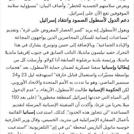
ويعرض سلامتهم الجسدية للخطر”. وأضاف البيان: “مسؤولية سلامة
الموقوفين تقع الآن على إسرائيل.
دعم الدول لأسطول الصمود وانتقاد إسرائيل
ويقول الأسطول إنه يريد “كسر الحصار المفروض على غزة”، وتقديم
“مساعدات إنسانية للسكان المحاصرين الذين يواجهون المجاعة
والإبادة الجماعية”. وبالإضافة إلى حسن وتونبرغ، يشارك في هذا
التحرك حفيد نيلسون مانديلا، النائب السابق في جنوب إفريقيا مانديلا
مانديلا، ورئيسة بلدية برشلونة السابقة آدا كولاو. وأرسلت كل من
إيطاليا وإسبانيا
سفنا عسكرية لضمان حماية الأسطول، بعد “هجمات
بواسطة مسيّرات واستعمال قنابل حارقة” استهدفته ليل 23 و24
سبتمبر الماضي، وهو ما نددت به الأمم المتحدة والاتحاد الأوروبي.
لكن
الحكومة الإسبانية
طالبت الأسطول، الأربعاء، بـ”عدم الدخول
إلى المياه التي حددتها إسرائيل كمنطقة محظورة” (على بعد 150
ميلا بحريا من غزة)، وأكدت أن السفينة الإسبانية المرسلة لتقديم
المساعدة “لن تتجاوز هذه الحدود”. كذلك، استدعت
إسبانيا
القائمة
بأعمال السفارة الإسرائيلية في مدريد، الخميس، وقال وزير الخارجية
خوسيه مانويل ألباريس لمحطة “تي في إي” التلفزيونية: “استدعيت