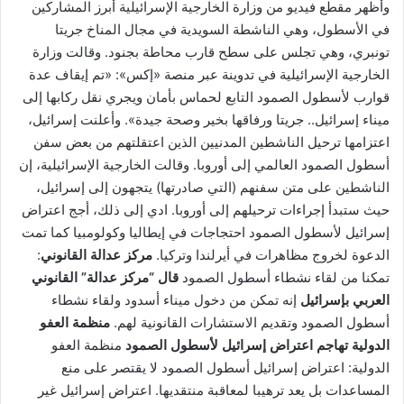
وأظهر مقطع فيديو من وزارة الخارجية الإسرائيلية أبرز المشاركين
في الأسطول، وهي الناشطة السويدية في مجال المناخ جريتا
تونبري، وهي تجلس على سطح قارب محاطة بجنود. وقالت وزارة
الخارجية الإسرائيلية في تدوينة عبر منصة «إكس»: «تم إيقاف عدة
قوارب لأسطول الصمود التابع لحماس بأمان ويجري نقل ركابها إلى
ميناء إسرائيل.. جريتا ورفاقها بخير وصحة جيدة». وأعلنت إسرائيل،
اعتزامها ترحيل الناشطين المدنيين الذين اعتقلتهم من بعض سفن
أسطول الصمود العالمي إلى أوروبا. وقالت الخارجية الإسرائيلية، إن
الناشطين على متن سفنهم (التي صادرتها) يتجهون إلى إسرائيل،
حيث ستبدأ إجراءات ترحيلهم إلى أوروبا. ادي إلى ذلك، أجج اعتراض
إسرائيل لأسطول الصمود احتجاجات في إيطاليا وكولومبيا كما تمت
الدعوة لخروج مظاهرات في أيرلندا وتركيا.
مركز عدالة القانوني
:
تمكنا من لقاء نشطاء أسطول الصمود
قال “مركز عدالة” القانوني
العربي بإسرائيل
إنه تمكن من دخول ميناء أسدود ولقاء نشطاء
أسطول الصمود وتقديم الاستشارات القانونية لهم.
منظمة العفو
الدولية تهاجم اعتراض إسرائيل لأسطول الصمود
منظمة العفو
الدولية: اعتراض إسرائيل أسطول الصمود لا يقتصر على منع
المساعدات بل يعد ترهيبا لمعاقبة منتقديها. اعتراض إسرائيل غير