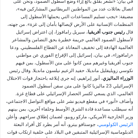
في بيان: «نشعر بقلق بالغ إزاء وضع أسطول الصمود، ونحن على
اتصال بعائلات عدد من المواطنين البريطانيين المشاركين فيه»،
مضيفة: «يجب تسليم المساعدات التي يحملها الأسطول إلى
المنظمات الإنسانية على الأرض لإيصالها بأمان إلى غزة». من جهته،
قال
رئيس جنوب أفريقيا
، سيريل رامافوزا، إن اعتراض إسرائيل
لأسطول الصمود العالمي جريمة خطيرة بحق التضامن والمشاعر
العالمية الهادفة إلى تخفيف المعاناة عن القطاع الفلسطيني. ودعا
«رامافوزا»، في بيان، إسرائيل إلى الإفراج الفوري عن مواطني
جنوب أفريقيا وغيرهم ممن كانوا على متن الأسطول، بمن فيهم
نكوسي زويليفليل مانديلا، حفيد الزعيم نيلسون مانديلا. وقال رئيس
الوزراء الماليزي
، أنور إبراهيم، إنه جرى إبلاغه باحتجاز قوات الاحتلال
الإسرائيلي 23 ماليزيا كانوا على متن سفن أسطول الصمود
العالمي، الذي يسعي لكسر الحصار الإسرائيلي على قطاع غزة.
وأضاف «أنور» في مقطع فيديو نشر على مواقع التواصل الاجتماعي،
أنه سيطلب مساعدة قادة الشرق الأوسط وحلفاء آخرين، بمن بينهم
وزير الخارجية الأمريكي، ماركو روبيو، لضمان إطلاق سراحهم. وأعلن
الرئيس الكولومبي
، جوستافو بيترو، أنه أمر بطرد كل أفراد البعثة
الدبلوماسية الإسرائيلية المتبقين في البلاد على خلفية ارتكاب قوات