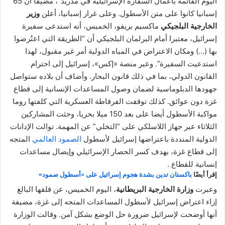
اليوم القائمة بأعمال السفارة الإسرائيلية في مدريد”، مضيفا أن 65
إسبانيا كانوا على متن الأسطول. وعلى غرار إسبانيا، أعلن
وزير
الخارجية البلجيكي
ماكسيم بريفو، الخميس، أنه استدعى سفيرة
إسرائيل، معتبرا أمام البرلمان البلجيكي أن “الطريقة التي اعتُرضوا
بها (…) ومكان الاعتراض في المياه الدولية أمر غير مقبول، لهذا
استدعيت السفيرة”. وعبر منصة «إكس»، إسرائيل إلى احترام
القانون الدولي، بما في ذلك قانون البحار. وأضاف أن بلاده ستواصل
جهودها الدبلوماسية لضمان وصول المساعدات الإنسانية إلى قطاع
غزة دون عوائق. كذلك توقفت الفرقاطة العسكرية التي كلفتها روما
مواكبة الأسطول أيضا على بعد 150 ميلا بحريا، وحثت المشاركين
الثلاثاء عبر جهاز اللاسلكي على “التخلي” عن المهمة. توالت الإدانات
الدولية المنددة باعتراضها إسرائيل لأسطول
الصمود العالمي
المتجه
إلى قطاع غزة، بهدف كسر الحصار الإسرائيلي وإيصال مساعدات
إنسانية للقطاع .
إقرأ أيضًا
باكستان تدين بشدة هجوم إسرائيل على «أسطول صمود»
وعبرت
وزارة الخارجية البريطانية
، اليوم الخميس، عن قلقها البالغ
إزاء اعتراض إسرائيل لأسطول المساعدات المتجه إلى غزة، مضيفة
أنها أوضحت لإسرائيل ضرورة حل الوضع بشكل آمن. وقالت الوزارة