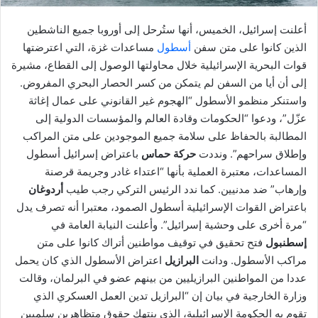
أعلنت إسرائيل، الخميس، أنها ستُرحل إلى أوروبا جميع الناشطين
الذين كانوا على متن سفن
أسطول
مساعدات غزة، التي اعترضتها
قوات البحرية الإسرائيلية خلال محاولتها الوصول إلى القطاع، مشيرة
إلى أن أيا من السفن لم يتمكن من كسر الحصار البحري المفروض.
واستنكر منظمو الأسطول “الهجوم غير القانوني على عمال إغاثة
عزّل”، ودعوا “الحكومات وقادة العالم والمؤسسات الدولية إلى
المطالبة بالحفاظ على سلامة جميع الموجودين على متن المراكب
وإطلاق سراحهم”. ونددت
حركة حماس
باعتراض إسرائيل أسطول
المساعدات، معتبرة العملية بأنها “اعتداء غادر وجريمة قرصنة
وإرهاب” ضد مدنيين. كما ندد الرئيس التركي رجب طيب
أردوغان
باعتراض القوات الإسرائيلية أسطول الصمود، معتبرا أنه تصرف يدل
“مرة أخرى على وحشية إسرائيل”. وأعلنت النيابة العامة في
إسطنبول
فتح تحقيق في توقيف مواطنين أتراك كانوا على متن
مراكب الأسطول. ودانت
البرازيل
اعتراض الأسطول الذي كان يحمل
عددا من المواطنين البرازيليين من بينهم عضو في البرلمان، وقالت
وزارة الخارجية في بيان إن “البرازيل تدين العمل العسكري الذي
تقوم به الحكومة الإسرائيلية، الذي ينتهك حقوق متظاهرين سلميين