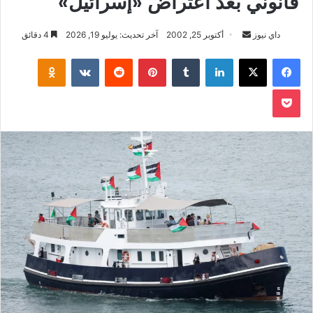
قانوني بعد اعتراض «إسرائيل»
أرسل
داي نيوز
أكتوبر 25, 2002
آخر تحديث: يوليو 19, 2026
4 دقائق
بريدا
فيسبوك
‫X
لينكدإن
بينتيريست
klassniki
إلكترونيا
‫Pocket