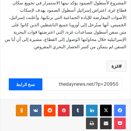
المشروع لأسطول الصمود يؤكد نيتها الاستمرار في تجويع سكان
قطاع غزة. اعتراض إسرائيل أسطول الصمود يهدف لإسكات
الأصوات المعارضة للإبادة الجماعية التي ترتكبها. وأعلنت إسرائيل،
الخميس، أنها ستُرحل إلى أوروبا جميع الناشطين الذين كانوا على
متن سفن أسطول مساعدات غزة، التي اعترضتها قوات البحرية
الإسرائيلية خلال محاولتها الوصول إلى القطاع، مشيرة إلى أن أيا من
السفن لم يتمكن من كسر الحصار البحري المفروض.
غزة
نسخ الرابط
فيسبوك
‫X
لينكدإن
بينتيريست
klassniki
‫Pocket
مشاركة عبر البريد
طباعة