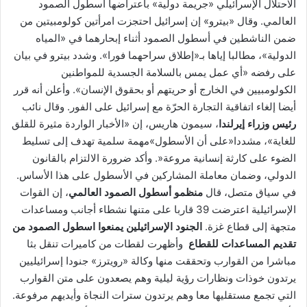
الاحتلال الإسرائيلي «جريمة دولية» باعتراضها أسطول الصمود
العالمي. وقال «بيترو» إن إسرائيل احتجزت امرأتين كولومبيتين من
ضمن الناشطين في أسطول الصمود أثناء إبحارهما في «المياه
الدولية»، مطالبا إياها بـ«إطلاق سراحهما فورا». وشدد بيترو في بيان
على رفضه «أي عمل يمس بالسلامة الجسدية للمواطنين
الكولومبيين في الخارج أو حريتهم أو بحقوق الإنسان». وأعلن أنه قرر
أيضا إلغاء اتفاقية التجارة الحرّة مع إسرائيل على الفور. وقال نائب
رئيس وزراء إيرلندا
، سيمون هاريس، إن «الأخبار الواردة مثيرة للقلق
للغاية»، مشددا«على أن الأسطول»مهمة سلمية تهدف إلى تسليط
الضوء على كارثة إنسانية مروعة«. وأكد ضرورة الالتزام بالقانون
الدولي، وضمان معاملة المشاركين في الأسطول على هذا الأساس.
في سياق متصل، قال
منظمو أسطول الصمود العالمي
، إن القوات
الإسرائيلية اعترضت 39 قاربا على متنها نشطاء أجانب ومساعدات
متجهة إلى قطاع غزة.
الجنود الإسرائيلين يمنعوا اسطول الصمود من
تقديم المساعدات للقطاع
وأظهرت لقطات من كاميرات تنقل بثا
مباشرا من القوارب وتحققت منها وكالة «رويترز» جنودا إسرائيليين
يرتدون خوذات ونظارات رؤية ليلية وهم يصعدون على متن القوارب
التي تجمع مستقليها معا وهم يرتدون سترات النجاة وأيديهم مرفوعة.