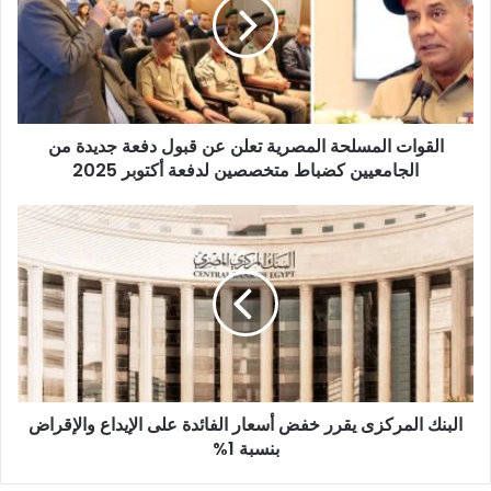
تعلن
عن
قبول
دفعة
جديدة
من
القوات المسلحة المصرية تعلن عن قبول دفعة جديدة من
الجامعيين
كضباط
الجامعيين كضباط متخصصين لدفعة أكتوبر 2025
متخصصين
لدفعة
البنك
أكتوبر
المركزى
2025
يقرر
خفض
أسعار
الفائدة
على
الإيداع
والإقراض
البنك المركزى يقرر خفض أسعار الفائدة على الإيداع والإقراض
بنسبة
1%
بنسبة 1%