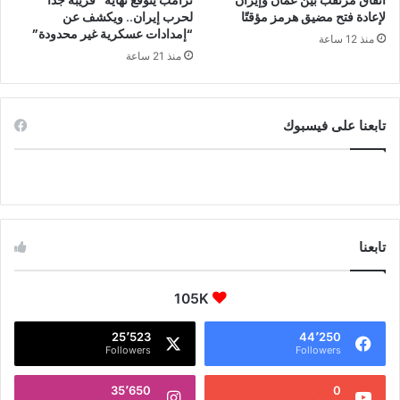
اتفاق مرتقب بين عُمان وإيران
ترامب يتوقع نهاية “قريبة جداً”
لإعادة فتح مضيق هرمز مؤقتًا
لحرب إيران.. ويكشف عن
“إمدادات عسكرية غير محدودة”
منذ 12 ساعة
منذ 21 ساعة
تابعنا على فيسبوك
تابعنا
105K
25٬523
44٬250
Followers
Followers
35٬650
0