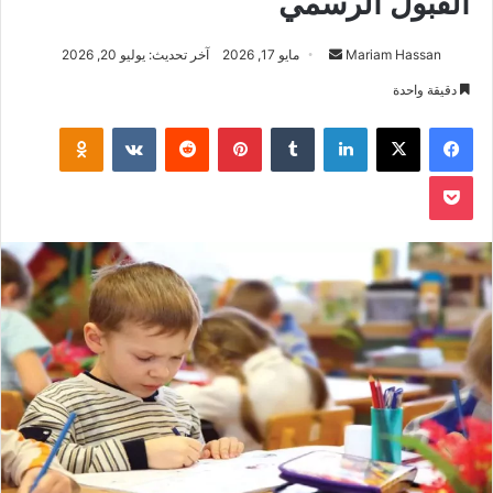
القبول الرسمي
Mariam Hassan
أ
مايو 17, 2026
آخر تحديث: يوليو 20, 2026
ر
دقيقة واحدة
س
فيسبوك
‫X
لينكدإن
‏Tumblr
بينتيريست
‏Reddit
‏VKontakte
Odnoklassniki
ل
ب
‫Pocket
ر
ي
د
ا
إ
ل
ك
ت
ر
و
ن
ي