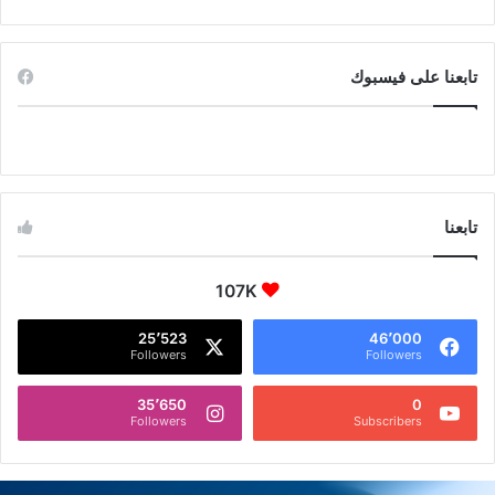
د
ر
ا
تابعنا على فيسبوك
ل
ي
ة
تابعنا
107K
25٬523
46٬000
Followers
Followers
35٬650
0
Followers
Subscribers