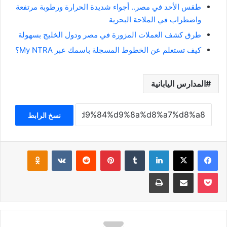
طقس الأحد في مصر.. أجواء شديدة الحرارة ورطوبة مرتفعة
واضطراب في الملاحة البحرية
طرق كشف العملات المزورة في مصر ودول الخليج بسهولة
كيف تستعلم عن الخطوط المسجلة باسمك عبر My NTRA؟
المدارس اليابانية
نسخ الرابط
فيسبوك
‫X
لينكدإن
‏Tumblr
بينتيريست
‏Reddit
‏VKontakte
Odnoklassniki
‫Pocket
مشاركة عبر البريد
طباعة