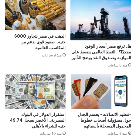
و
ع
ض
ا
ح
ل
ت
ز
ف
م
ا
ا
الذهب في مصر يتجاوز 6000
ص
ل
جنيه.. صعود قوي بدعم من
ي
ك
هل ترفع مصر أسعار الوقود
المكاسب العالمية
ل
مجددًا؟.. النفط العالمي يضغط على
ب
منذ 9 ساعات
الموازنة وصندوق النقد يوضح التأثير
ا
ع
ل
د
منذ 8 ساعات
ع
خ
م
س
ل
ا
ي
ر
ة
ة
ا
ل
«تنظيم الاتصالات» يحسم الجدل
استقرار الدولار في البنوك
ك
حول مسؤولية أصحاب خطوط
المصرية.. الأخضر يسجل 49.74
و
المحمول المسجلة بأسمائهم
جنيه للشراء بالأهلي
ن
منذ 9 ساعات
منذ 10 ساعات
ف