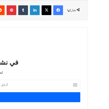
فيسبوك
‫X
لينكدإن
بينتي
شاركها
في نشرت
لي
أدخل
بريدك
الإلكتروني