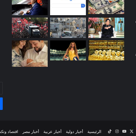
أد
بر
ال
‫X
يسبوك
‫YouTube
انستقرام
‫TikTok
الرئيسية
أخبار دولية
أخبار عربية
أخبار مصر
اقتصاد وتكن