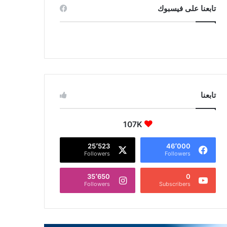
تابعنا على فيسبوك
تابعنا
107K
25٬523
46٬000
Followers
Followers
35٬650
0
Followers
Subscribers