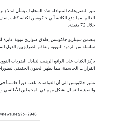
تثير التصريحات المتبادلة هذه المخاوف بشأن اندلاع ن
العالم، مما دفع الكاتبة آني جاكوبسن لكتابة كتاب يص
خلال 72 دقيقة.
يتضمن سيناريو جاكوبسن إطلاق صواريخ نووية عابرة للق
سلسلة من الردود النووية وتفاقم الصراع بين الدول الم
يركز الكتاب على الواقع الرهيب لتبادل الضربات النوو
القرارات الحاسمة، مما يظهر الجنون الحقيقي لتطورات 
تشير جاكوبسن إلى أن الغواصات تلعب دوراً حاسماً ف
والصينية التسلل بشكل مهم في المحيطين الأطلسي واله