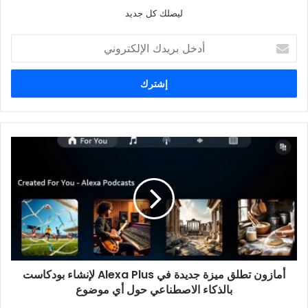
ليصلك كل جديد
أ
د
خ
ل
ب
ر
ي
د
أ
ك
م
ا
ا
ل
ز
إ
و
ل
ن
ك
ت
ت
ط
ر
ل
و
أمازون تطلق ميزة جديدة في Alexa Plus لإنشاء بودكاست
ق
ن
بالذكاء الاصطناعي حول أي موضوع
م
ي
ي