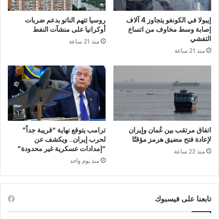
ش
غ
ا
ر
إيبولا في الكونغو يتجاوز 4 آلاف
روسيا تتهم الناتو بدعم ضربات
ء
ا
إصابة وسط مخاوف من اتساع
أوكرانيا على منشآت النفط
ب
م
التفشي
منذ 21 ساعة
و
م
منذ 21 ساعة
د
ص
ك
ر
ا
خ
س
ل
ت
ا
ب
ل
ا
م
ل
ش
اتفاق مرتقب بين عُمان وإيران
ترامب يتوقع نهاية “قريبة جداً”
ذ
ا
لإعادة فتح مضيق هرمز مؤقتًا
لحرب إيران.. ويكشف عن
ك
ر
“إمدادات عسكرية غير محدودة”
منذ 22 ساعة
ا
ك
منذ يوم واحد
ء
ت
ا
ه
ل
ا
تابعنا على فيسبوك
ا
ف
ص
ي
ط