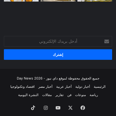
أدخل
بريدك
الإلكتروني
جميع الحقوق محفوظة لموقع داي نيوز - Day News 2026
الرئيسية
أخبار دولية
أخبار عربية
أخبار مصر
اقتصاد وتكنولوجيا
رياضة
منوعات
فن
تقارير
مقالات
النشرة اليومية
فيسبوك
‫X
‫YouTube
انستقرام
‫TikTok