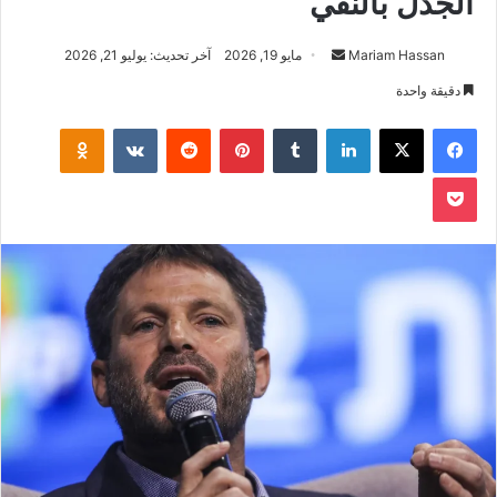
الجدل بالنفي
Mariam Hassan
أ
مايو 19, 2026
آخر تحديث: يوليو 21, 2026
ر
دقيقة واحدة
س
فيسبوك
‫X
لينكدإن
‏Tumblr
بينتيريست
‏Reddit
‏VKontakte
Odnoklassniki
ل
ب
‫Pocket
ر
ي
د
ا
إ
ل
ك
ت
ر
و
ن
ي