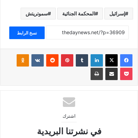
إسرائيل
المحكمة الجنائية
سموتريتش
نسخ الرابط
فيسبوك
‫X
لينكدإن
‏Tumblr
بينتيريست
‏Reddit
‏VKontakte
Odnoklassniki
‫Pocket
مشاركة عبر البريد
طباعة
اشترك
في نشرتنا البريدية