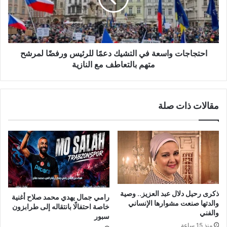
للرئيس
ورفضًا
لمرشح
متهم
احتجاجات واسعة في التشيك دعمًا للرئيس ورفضًا لمرشح
بالتعاطف
مع
متهم بالتعاطف مع النازية
النازية
مقالات ذات صلة
ذكرى رحيل دلال عبد العزيز.. وصية
رامي جمال يهدي محمد صلاح أغنية
والدتها صنعت مشوارها الإنساني
خاصة احتفالًا بانتقاله إلى طرابزون
والفني
سبور
منذ 15 ساعة