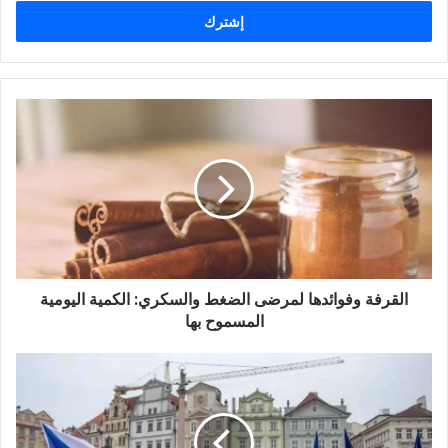
الإلكتروني
القرفة
وفوائدها
لمرضى
الضغط
والسكري:
الكمية
اليومية
المسموح
بها
القرفة وفوائدها لمرضى الضغط والسكري: الكمية اليومية
المسموح بها
احتجاجات
واسعة
في
التشيك
دعمًا