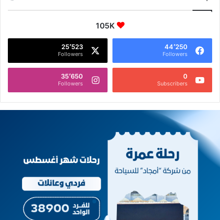
105K
25٬523
44٬250
Followers
Followers
35٬650
0
Followers
Subscribers