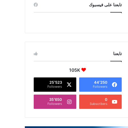
تابعنا على فيسبوك
تابعنا
105K
25٬523
44٬250
Followers
Followers
35٬650
0
Followers
Subscribers