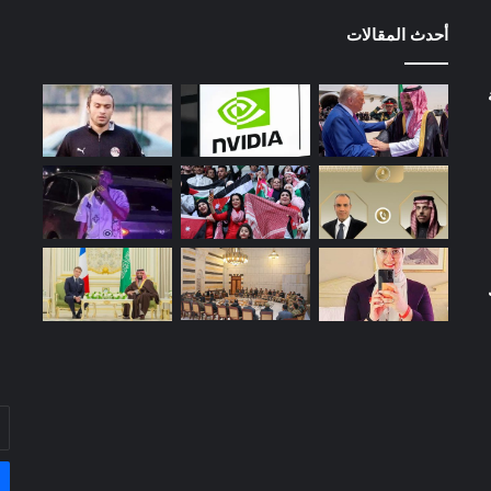
أحدث المقالات
أد
بر
ال