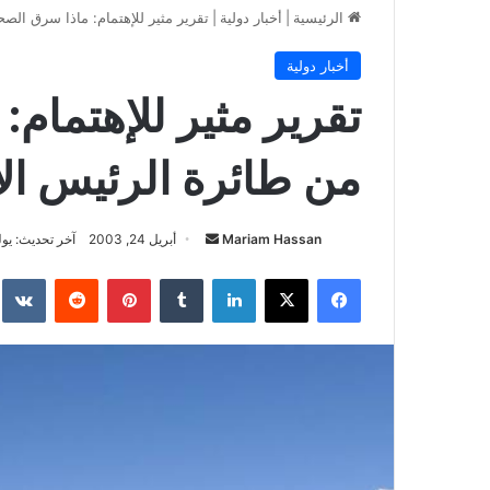
الرئيسية
|
أخبار دولية
|
تقرير مثير للإهتمام: ماذا سرق الص
أخبار دولية
تقرير مثير للإهتمام
من طائرة الرئيس ال
أرسل
Mariam Hassan
أبريل 24, 2003
آخر تحديث: يوليو 9, 
بريدا
فيسبوك
‫X
لينكدإن
بينتيريست
إلكترونيا