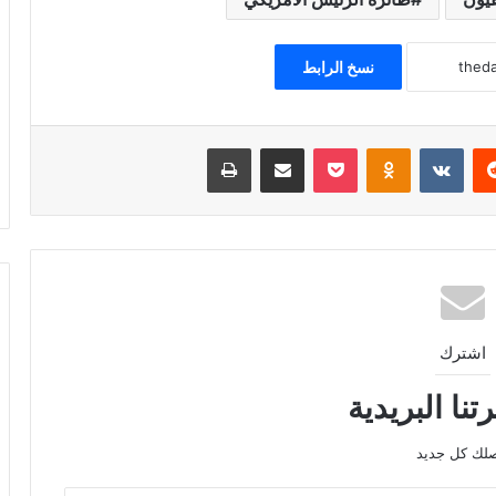
نسخ الرابط
ريست
Odnoklassniki
‫Pocket
مشاركة عبر البريد
طباعة
اشترك
نا البريدية
صلك كل جديد