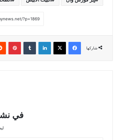
فيسبوك
‫X
لينكدإن
بينتي
شاركها
في نشرت
لي