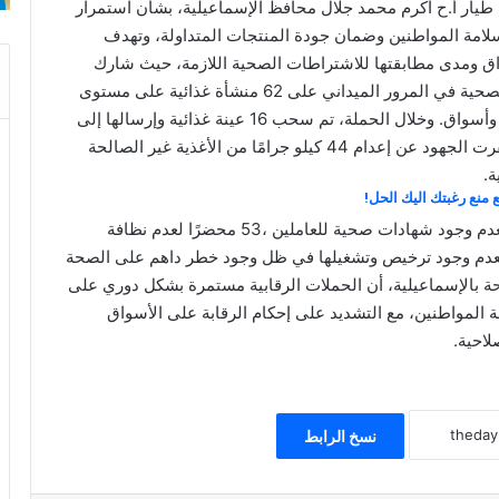
 طيار أ.ح أكرم محمد جلال محافظ الإسماعيلية، بشأن استمرار
سلامة المواطنين وضمان جودة المنتجات المتداولة، وتهدف
سواق ومدى مطابقتها للاشتراطات الصحية اللازمة، حيث شارك
مراقبو مكتب الأغذية بديوان مديرية الصحة والإدارات الصحية في المرور الميداني على 62 منشأة غذائية على مستوى
المحافظة، تضمنت محال بقالة، سوبر ماركت، مطاعم وأسواق. وخلال الحملة، تم سحب 16 عينة غذائية وإرسالها إلى
المعمل المركزي لفحصها والتأكد من سلامتها، كما أسفرت الجهود عن إعدام 44 كيلو جرامًا من الأغذية غير الصالحة
 منع رغبتك اليك الحل!
كما تم تحرير 85 محضر مخالفات شملت 32 محضرًا لعدم وجود شهادات صحية للعاملين ،53 محضرًا لعدم نظافة
رفع توصية بالغلق الإداري لـ 13 منشأة لعدم وجود ترخيص وتشغيلها في ظل وجود خطر داهم على الصحة
ة بالإسماعيلية، أن الحملات الرقابية مستمرة بشكل دوري على
 المواطنين، مع التشديد على إحكام الرقابة على الأسواق
لاحية.
نسخ الرابط