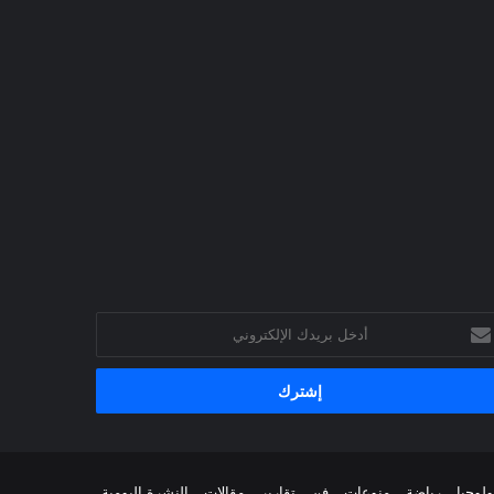
خل
يدك
إلكتروني
ولوجيا
رياضة
منوعات
فن
تقارير
مقالات
النشرة اليومية