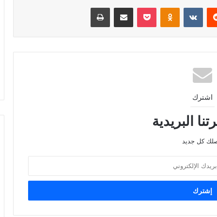
ريست
Odnoklassniki
‫Pocket
مشاركة عبر البريد
طباعة
اشترك
نا البريدية
صلك كل جديد