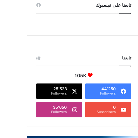
تابعنا على فيسبوك
تابعنا
105K
25٬523
44٬250
Followers
Followers
35٬650
0
Followers
Subscribers