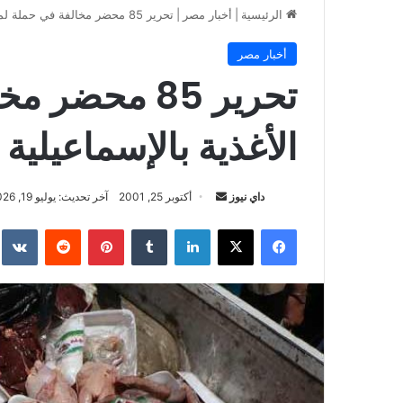
الرئيسية
|
أخبار مصر
|
تحرير 85 محضر مخالفة في حملة لمراقبة الأغذية بالإسماعيلية
أخبار مصر
تحرير 85 محض
الأغذية بالإسماعيلية
أرسل
داي نيوز
أكتوبر 25, 2001
آخر تحديث: يوليو 19, 2026
بريدا
فيسبوك
‫X
لينكدإن
بينتيريست
إلكترونيا