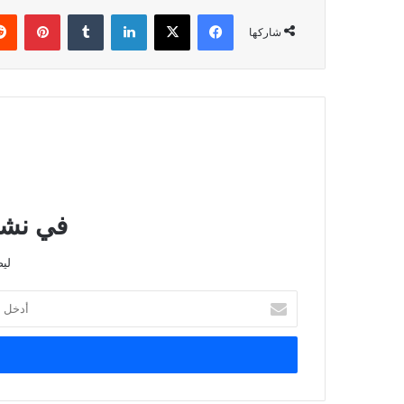
فيسبوك
‫X
لينكدإن
بينتي
شاركها
في نشرت
لي
أدخل
بريدك
الإلكتروني