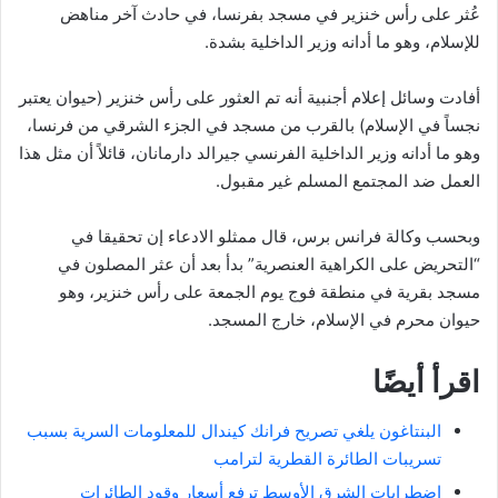
عُثر على رأس خنزير في مسجد بفرنسا، في حادث آخر مناهض
للإسلام، وهو ما أدانه وزير الداخلية بشدة.
أفادت وسائل إعلام أجنبية أنه تم العثور على رأس خنزير (حيوان يعتبر
نجساً في الإسلام) بالقرب من مسجد في الجزء الشرقي من فرنسا،
وهو ما أدانه وزير الداخلية الفرنسي جيرالد دارمانان، قائلاً أن مثل هذا
العمل ضد المجتمع المسلم غير مقبول.
وبحسب وكالة فرانس برس، قال ممثلو الادعاء إن تحقيقا في
“التحريض على الكراهية العنصرية” بدأ بعد أن عثر المصلون في
مسجد بقرية في منطقة فوج يوم الجمعة على رأس خنزير، وهو
حيوان محرم في الإسلام، خارج المسجد.
اقرأ أيضًا
البنتاغون يلغي تصريح فرانك كيندال للمعلومات السرية بسبب
تسريبات الطائرة القطرية لترامب
اضطرابات الشرق الأوسط ترفع أسعار وقود الطائرات