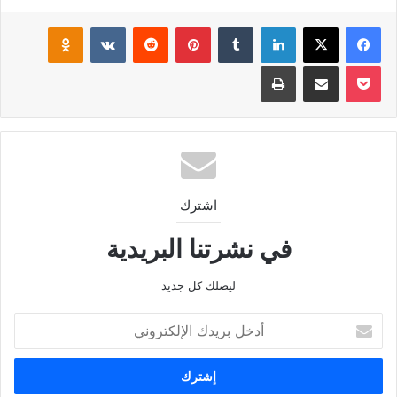
فيسبوك
‫X
لينكدإن
بينتيريست
klassniki
‫Pocket
مشاركة عبر البريد
طباعة
اشترك
في نشرتنا البريدية
ليصلك كل جديد
أدخل
بريدك
الإلكتروني