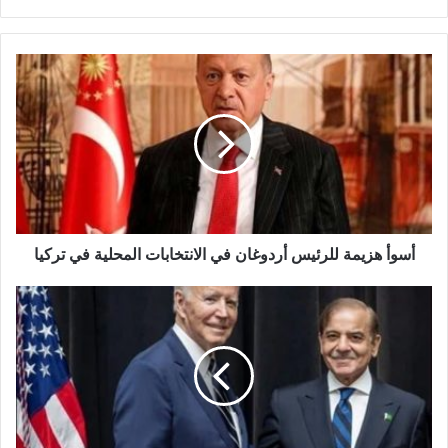
أسوأ
هزيمة
للرئيس
أردوغان
في
الانتخابات
المحلية
في
تركيا
أسوأ هزيمة للرئيس أردوغان في الانتخابات المحلية في تركيا
باكستان
تعطي
أهمية
كبيرة
للعلاقات
مع
الولايات
المتحدة