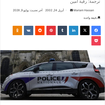
ترجمة: رقية أمين
أرسل
Mariam Hassan
أبريل 24, 2002
آخر تحديث: يوليو 9, 2026
بريدا
دقيقة واحدة
إلكترونيا
فيسبوك
‫X
لينكدإن
بينتيريست
klassniki
‫Pocket