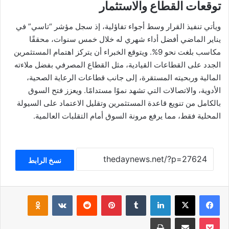
توقعات القطاع والاستثمار
ويأتي تنفيذ القرار وسط أجواء تفاؤلية، إذ سجل مؤشر “تاسي” في
يناير الماضي أفضل أداء شهري له خلال خمس سنوات، محققًا
مكاسب بلغت نحو 9%. ويتوقع الخبراء أن يتركز اهتمام المستثمرين
الجدد على القطاعات القيادية، مثل القطاع المصرفي بفضل ملاءته
المالية وربحيته المستقرة، إلى جانب قطاعات الرعاية الصحية،
الأدوية، والاتصالات التي تشهد نموًا مستدامًا. ويعزز فتح السوق
بالكامل من تنويع قاعدة المستثمرين وتقليل الاعتماد على السيولة
المحلية فقط، مما يرفع مرونة السوق أمام التقلبات العالمية.
نسخ الرابط
فيسبوك
‫X
لينكدإن
بينتيريست
klassniki
‫Pocket
مشاركة عبر البريد
طباعة