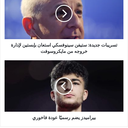
ستيفن
سينوفسكي
استعان
بإبستين
لإدارة
خروجه
من
تسريبات جديدة: ستيفن سينوفسكي استعان بإبستين لإدارة
مايكروسوفت
خروجه من مايكروسوفت
بيراميدز
يضم
رسميًا
عودة
فاخوري
بيراميدز يضم رسميًا عودة فاخوري