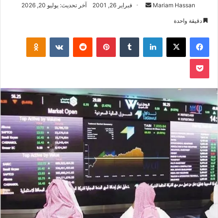
أرسل
Mariam Hassan
فبراير 26, 2001
آخر تحديث: يوليو 20, 2026
بريدا
دقيقة واحدة
إلكترونيا
فيسبوك
‫X
لينكدإن
بينتيريست
klassniki
‫Pocket