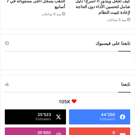
كيف تجعل ويندوز 11 أسرع؟ دليل
الذهب يسجل أعلى مستوياته في 7
شامل لتحسين الأداء دون الحاجة
أسابيع
لإعادة تثبيت النظام
منذ 6 ساعات
منذ 5 ساعات
تابعنا على فيسبوك
تابعنا
105K
25٬523
44٬250
Followers
Followers
35٬650
0