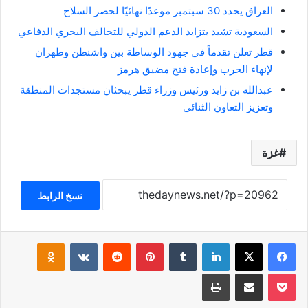
العراق يحدد 30 سبتمبر موعدًا نهائيًا لحصر السلاح
السعودية تشيد بتزايد الدعم الدولي للتحالف البحري الدفاعي
قطر تعلن تقدماً في جهود الوساطة بين واشنطن وطهران
لإنهاء الحرب وإعادة فتح مضيق هرمز
عبدالله بن زايد ورئيس وزراء قطر يبحثان مستجدات المنطقة
وتعزيز التعاون الثنائي
غزة
نسخ الرابط
فيسبوك
‫X
لينكدإن
بينتيريست
klassniki
‫Pocket
مشاركة عبر البريد
طباعة