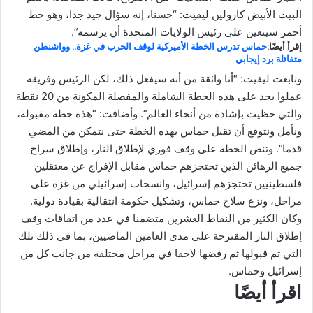
البيت الأبيض كارولين ليفيت: “حسنا، إنه سؤال جيد جدا، وهو خط
أحمر سيتعين على رئيس الولايات المتحدة أن يرسمه”.
إقرأ أيضًا:
حماس تدرس الخطة الأميركية لوقف الحرب في غزة.. وواشنطن
متفائلة برد إيجابي
وتابعت ليفيت: “أنا واثقة من أنه سيفعل ذلك، لكن الرئيس وفريقه
عملوا بجد على هذه الخطة الشاملة والمفصلة المكونة من 20 نقطة
والتي حظيت بإشادة من أنحاء العالم”. وأضافت: “هذه خطة مقبولة،
ونأمل ونتوقع أن تقبل حماس بهذه الخطة حتى نتمكن من المضي
قدما”. وتنص الخطة على وقف فوري لإطلاق النار، وإطلاق سراح
جميع الرهائن الذين تحتجزهم حماس مقابل الإفراج عن معتقلين
فلسطينيين تحتجزهم إسرائيل، وانسحاب إسرائيلي من غزة على
مراحل، ونزع سلاح حماس، وتشكيل حكومة انتقالية بقيادة دولية.
وكان الكثير من النقاط العشرين متضمنا في عدد من اتفاقات وقف
إطلاق النار المقترحة على مدى العامين الماضيين، بما في ذلك تلك
التي تم قبولها ثم رفضها لاحقا في مراحل مختلفة من جانب كل من
إسرائيل وحماس.
اقرأ أيضًا