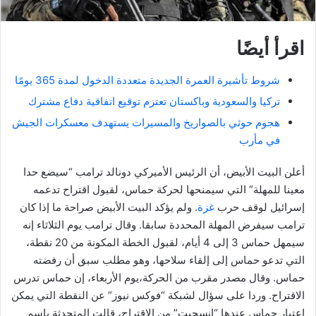
اقرأ أيضًا
شروط تأشيرة العمرة الجديدة متعددة الدخول لمدة 365 يومًا
تركيا والسعودية وباكستان تعتزم توقيع اتفاقية دفاع مشترك
هجوم حوثي بالصواريخ والمسيرات يستهدف معسكرات الجيش
في مأرب
أعلن البيت الأبيض، أن الرئيس الأميركي دونالد ترامب “سيضع حدا
معينا للمهلة” التي سيمنحها لحركة حماس، لقبول اقتراح تدعمه
إسرائيل لوقف حرب
غزة
. ولم يؤكد البيت الأبيض صراحة ما إذا كان
ترامب سيفرض المهلة المحددة سابقا. وقال ترامب يوم الثلاثاء إنه
سيمهل حماس 3 إلى 4 أيام، لقبول الخطة المكونة من 20 نقطة،
التي تدعو حماس إلى إلقاء سلاحها، وهو مطلب سبق أن رفضته
حماس. وقال مصدر مقرب من الحركة،يوم الأربعاء، إن حماس تدرس
الاقتراح. وردا على سؤال لشبكة “فوكس نيوز” عن النقطة التي يمكن
اعتبار حماس عندها “انسحبت” من الاقتراح، قالت المتحدثة باسم