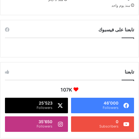
منذ يوم واحد
تابعنا على فيسبوك
تابعنا
107K
25٬523
46٬000
Followers
Followers
35٬650
0
Followers
Subscribers