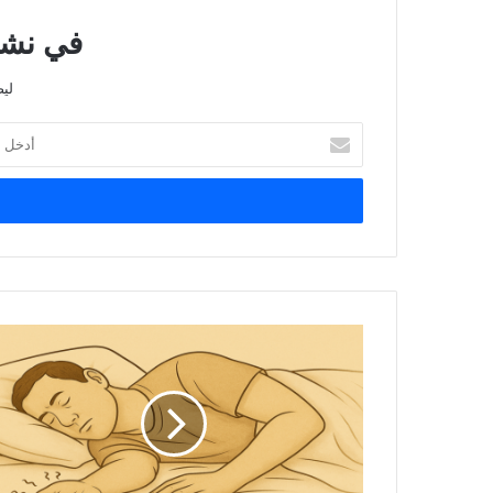
في نشرت
لي
أدخل
بريدك
الإلكتروني
تنميل
اليدين
أثناء
النوم..
عرض
أم
مرض