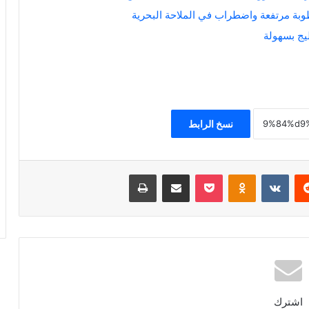
بة مرتفعة واضطراب في الملاحة البحرية
ج بسهولة
نسخ الرابط
ريست
Odnoklassniki
‫Pocket
مشاركة عبر البريد
طباعة
اشترك