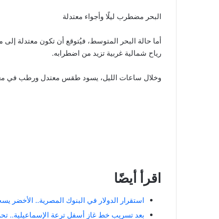
البحر مضطرب ليلًا وأجواء معتدلة
رياح شمالية غربية تزيد من اضطرابه.
وخلال ساعات الليل، يسود طقس معتدل ورطب في معظم
اقرأ أيضًا
استقرار الدولار في البنوك المصرية.. الأخضر يسجل 49.74 جنيه للشراء بال
بعد تسريب خط غاز أسفل ترعة الإسماعيلية.. 