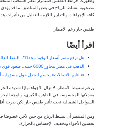
وأظهرت خرائط الطقس استمرار تكاثر السحب المنخفض
مصحوبة بنشاط للرياح في بعض المناطق، ما قد يؤدي إلى
كافة الإجراءات والتدابير اللازمة للتقليل من تأثيرات هذ
طقس حار رغم الأمطار
اقرأ أيضًا
هل ترفع مصر أسعار الوقود مجددًا؟.. النفط العا
الذهب في مصر يتجاوز 6000 جنيه.. صعود قوي بدعم من المكاسب العالمية
«تنظيم الاتصالات» يحسم الجدل حول مسؤولية
ورغم سقوط الأمطار، لا تزال الأجواء نهارًا شديدة ال
معدلاتها المحسوسة في القاهرة الكبرى، والوجه البحري
السواحل الشمالية تحت تأثير طقس حار لكن بدرجة أقل 
ومن المنتظر أن تنشط الرياح من حين لآخر، خصوصًا في
تحسين الأجواء وتخفيف الإحساس بالحرارة.