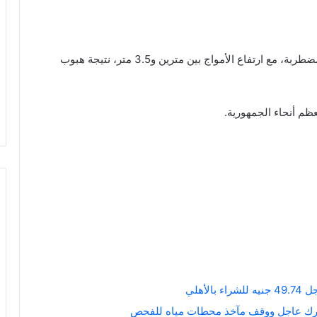
أما حالة البحر المتوسط، فيُتوقع أن تكون معتدلة إلى مضطربة، مع ارتفاع الأمواج بين مترين و3.5 متر، نتيجة هبوب
 أنحاء الجمهورية.
أهلي
تحرك عاجل ووقف مآخذ محطات مياه للفحص