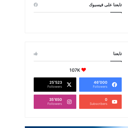
تابعنا على فيسبوك
تابعنا
107K
25٬523
46٬000
Followers
Followers
35٬650
0
Followers
Subscribers