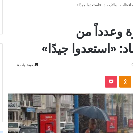
حافظات.. والأرصاد: «استعدوا جيدًا»
ة وعدداً من
: «استعدوا جيدًا»
دقيقة واحدة
‫Pocket
Odnoklassniki