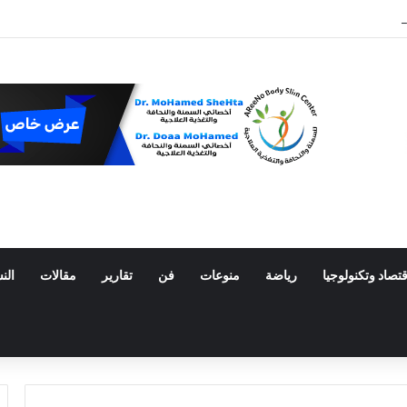
يو في وداع والده الأخير.. حضور مؤثر لجنازة خورخي ميسي
قتصاد وتكنولوجيا
رياضة
منوعات
فن
تقارير
مقالات
الن