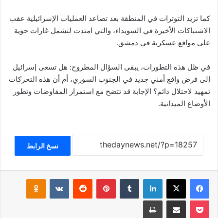
كما تزيد التوترات في المنطقة بعد تصاعد العمليات الإسرائيلية عقب
الاشتباكات الأخيرة في السويداء، والتي امتدت لتشمل غارات جوية
على مواقع عسكرية في دمشق.
في ظل هذه التطورات، يبقى السؤال المطروح: هل تسعى إسرائيل
إلى فرض واقع أمني جديد في الجنوب السوري، أم أن هذه التحركات
تمهيد لاحتلال دائم؟ الإجابة قد تتضح مع استمرار المفاوضات وتطور
الأوضاع الميدانية.
نسخ الرابط
فيسبوك
‫X
لينكدإن
بينتيريست
klassniki
‫Pocket
مشاركة عبر البريد
طباعة