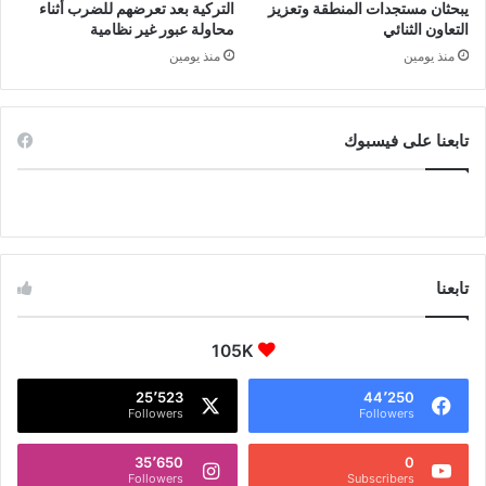
يبحثان مستجدات المنطقة وتعزيز
التركية بعد تعرضهم للضرب أثناء
التعاون الثنائي
محاولة عبور غير نظامية
منذ يومين
منذ يومين
تابعنا على فيسبوك
تابعنا
105K
25٬523
44٬250
Followers
Followers
35٬650
0
Followers
Subscribers