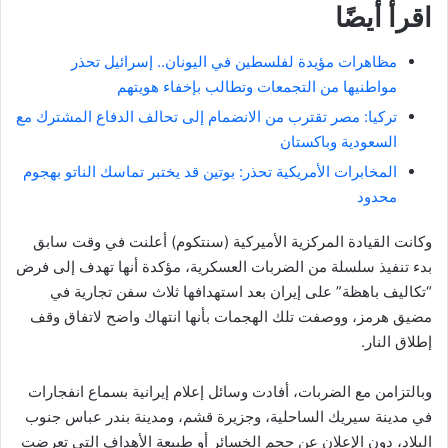
اقرأ أيضًا
مظاهرات مؤيدة لفلسطين في اليونان.. إسرائيل تحذر
مواطنيها من التجمعات وتطالب بإخفاء هويتهم
تركيا: مصر تقترب من الانضمام إلى تحالف الدفاع المشترك مع
السعودية وباكستان
المخابرات الأمريكية تحذر: بوتين قد يختبر تماسك الناتو بهجوم
محدود
وكانت القيادة المركزية الأميركية (سنتكوم) أعلنت في وقت سابق
بدء تنفيذ سلسلة من الضربات العسكرية، مؤكدة أنها تهدف إلى فرض
“تكاليف باهظة” على إيران بعد استهدافها ثلاث سفن تجارية في
مضيق هرمز، ووصفت تلك الهجمات بأنها انتهاك واضح لاتفاق وقف
إطلاق النار.
وبالتزامن مع الضربات، أفادت وسائل إعلام إيرانية بسماع انفجارات
في مدينة سيريك الساحلية، وجزيرة قشم، ومدينة بندر عباس جنوب
البلاد، دون الإعلان عن حجم الخسائر أو طبيعة الأهداف التي تعرضت