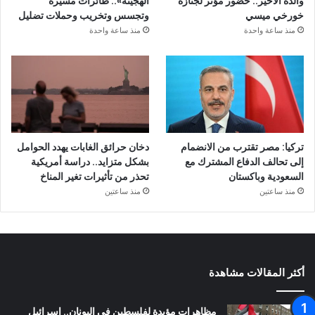
والده الأخير.. حضور مؤثر لجنازة
الهجينة».. طائرات مسيرة
خورخي ميسي
وتجسس وتخريب وحملات تضليل
منذ ساعة واحدة
منذ ساعة واحدة
تركيا: مصر تقترب من الانضمام
دخان حرائق الغابات يهدد الحوامل
إلى تحالف الدفاع المشترك مع
بشكل متزايد.. دراسة أمريكية
السعودية وباكستان
تحذر من تأثيرات تغير المناخ
منذ ساعتين
منذ ساعتين
أكثر المقالات مشاهدة
مظاهرات مؤيدة لفلسطين في اليونان.. إسرائيل