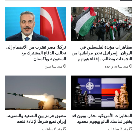
ع
ن
د
ه
ت
ا
أ
ئ
ي
ي
ي
ك
د
أ
مظاهرات مؤيدة لفلسطين في
تركيا: مصر تقترب من الانضمام إلى
إ
س
اليونان.. إسرائيل تحذر مواطنيها من
تحالف الدفاع المشترك مع
د
ا
التجمعات وتطالب بإخفاء هويتهم
السعودية وباكستان
ا
ل
منذ ساعة واحدة
منذ ساعتين
ن
ع
ت
ا
ه
ل
ا
م
ف
و
ي
ت
ق
و
ض
ا
المخابرات الأمريكية تحذر: بوتين قد
مضيق هرمز بين التصعيد والتسوية..
ي
ج
يختبر تماسك الناتو بهجوم محدود
إيران تضع شرطًا لإعادة فتحه
ة
ه
منذ 3 ساعات
منذ 6 ساعات
ح
ا