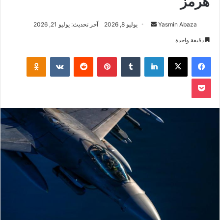
هرمز
Yasmin Abaza
أ
يوليو 8, 2026
آخر تحديث: يوليو 21, 2026
ر
دقيقة واحدة
س
فيسبوك
‫X
لينكدإن
‏Tumblr
بينتيريست
‏Reddit
‏VKontakte
Odnoklassniki
ل
ب
‫Pocket
ر
ي
د
ا
إ
ل
ك
ت
ر
و
ن
ي