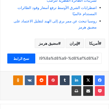
تسريبات الطائرة القطرية لترامب
اضطرابات الشرق الأوسط ترفع أسعار وقود الطائرات
المستدام عالميًا
روسيا تبحث عن ممر بري إلى الهند لتقليل الاعتماد على
مضيق هرمز
أمريكا
إيران
مضيق هرمز
نسخ الرابط
فيسبوك
‫X
لينكدإن
‏Tumblr
بينتيريست
‏Reddit
‏VKontakte
Odnoklassniki
‫Pocket
مشاركة عبر البريد
طباعة