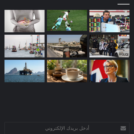
أدخل
بريدك