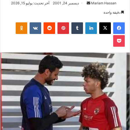
أرسل
Mariam Hassan
ديسمبر 24, 2001
آخر تحديث: يوليو 15, 2026
بريدا
دقيقة واحدة
إلكترونيا
فيسبوك
‫X
لينكدإن
بينتيريست
klassniki
‫Pocket