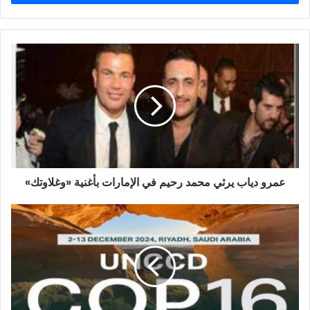
عمرو
دياب
يرثي
محمد
رحيم
في
الإمارات
بأغنية
«وغلاوتك»
عمرو دياب يرثي محمد رحيم في الإمارات بأغنية «وغلاوتك»
مؤتمر
الأطراف
COP16
ينطلق
في
الرياض:
أضخم