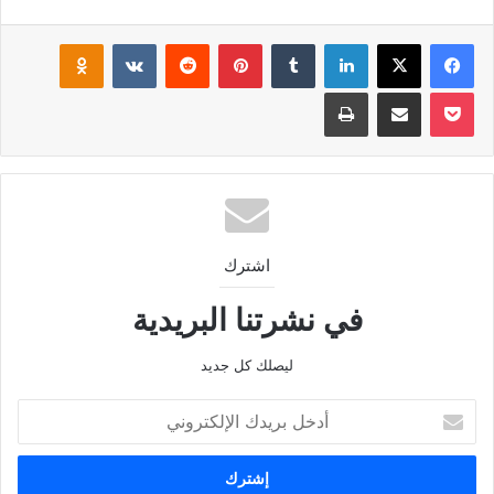
فيسبوك
‫X
لينكدإن
بينتيريست
klassniki
‫Pocket
مشاركة عبر البريد
طباعة
اشترك
في نشرتنا البريدية
ليصلك كل جديد
أدخل
بريدك
الإلكتروني